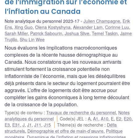
de l’immigration sur l’économie et
l’inflation au Canada
Note analytique du personnel 2023-17
Julien Champagne
,
Erik
Ens
,
Xing Guo
,
Olena Kostyshyna
,
Alexander Lam
,
Corinne Luu
,
Sarah Miller
,
Patrick Sabourin
,
Joshua Slive
,
Temel Taskin
,
Jaime
Trujillo
,
Shu Lin Wee
Nous évaluons les implications macroéconomiques
complexes de la récente hausse démographique au
Canada. Nous constatons que les nouveaux arrivants
stimulent fortement la croissance potentielle non
inflationniste de l’économie, mais que les déséquilibres
déjà présents dans le secteur du logement pourraient être
aggravés. L’offre de logements doit être accrue pour
compléter les gains économiques à long terme découlant
de la croissance de la population.
Type(s) de contenu
:
Travaux de recherche du personnel
,
Notes
analytiques du personnel
Code(s) JEL
:
A
,
A1
,
A10
,
E
,
E2
,
E20
,
E3
,
E31
,
J
,
J1
,
J11
,
J15
Thème(s) de recherche
:
Défis
structurels
,
Démographie et offre de main-d’œuvre
,
Politique
monétaire
,
Dynamique de l’inflation et pressions inflationnistes
,