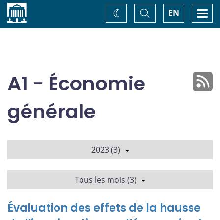
Accueil
Basculer
Togg
EN
Changez
la
navi
recherche
de
thème
A1 - Économie
générale
2023 (3)
Tous les mois (3)
Évaluation des effets de la hausse