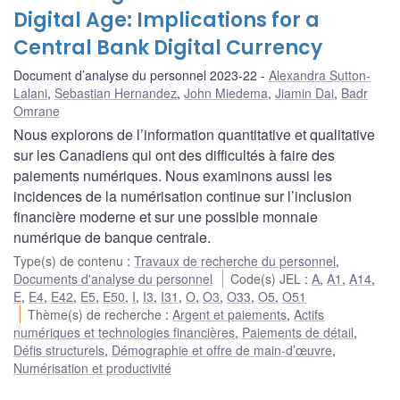
Digital Age: Implications for a
Central Bank Digital Currency
Document d’analyse du personnel 2023-22
Alexandra Sutton-
Lalani
,
Sebastian Hernandez
,
John Miedema
,
Jiamin Dai
,
Badr
Omrane
Nous explorons de l’information quantitative et qualitative
sur les Canadiens qui ont des difficultés à faire des
paiements numériques. Nous examinons aussi les
incidences de la numérisation continue sur l’inclusion
financière moderne et sur une possible monnaie
numérique de banque centrale.
Type(s) de contenu
:
Travaux de recherche du personnel
,
Documents d'analyse du personnel
Code(s) JEL
:
A
,
A1
,
A14
,
E
,
E4
,
E42
,
E5
,
E50
,
I
,
I3
,
I31
,
O
,
O3
,
O33
,
O5
,
O51
Thème(s) de recherche
:
Argent et paiements
,
Actifs
numériques et technologies financières
,
Paiements de détail
,
Défis structurels
,
Démographie et offre de main-d’œuvre
,
Numérisation et productivité