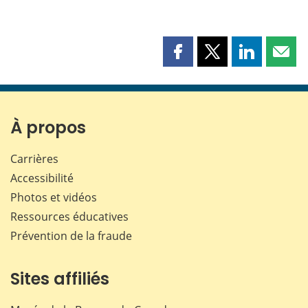
Partager
Partager
Partager
Part
cette
cette
cette
cette
page
page
page
page
sur
sur
sur
par
Facebook
X
LinkedIn
courr
À propos
Carrières
Accessibilité
Photos et vidéos
Ressources éducatives
Prévention de la fraude
Sites affiliés