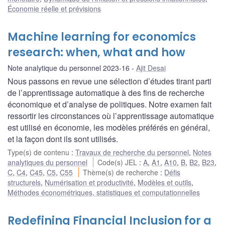
Économie réelle et prévisions
Machine learning for economics
research: when, what and how
Note analytique du personnel 2023-16
Ajit Desai
Nous passons en revue une sélection d’études tirant parti
de l’apprentissage automatique à des fins de recherche
économique et d’analyse de politiques. Notre examen fait
ressortir les circonstances où l’apprentissage automatique
est utilisé en économie, les modèles préférés en général,
et la façon dont ils sont utilisés.
Type(s) de contenu
:
Travaux de recherche du personnel
,
Notes
analytiques du personnel
Code(s) JEL
:
A
,
A1
,
A10
,
B
,
B2
,
B23
,
C
,
C4
,
C45
,
C5
,
C55
Thème(s) de recherche
:
Défis
structurels
,
Numérisation et productivité
,
Modèles et outils
,
Méthodes économétriques, statistiques et computationnelles
Redefining Financial Inclusion for a