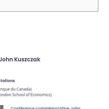
John Kuszczak
ctations
nque du Canada)
(London School of Economics)
Conférence commémorative John