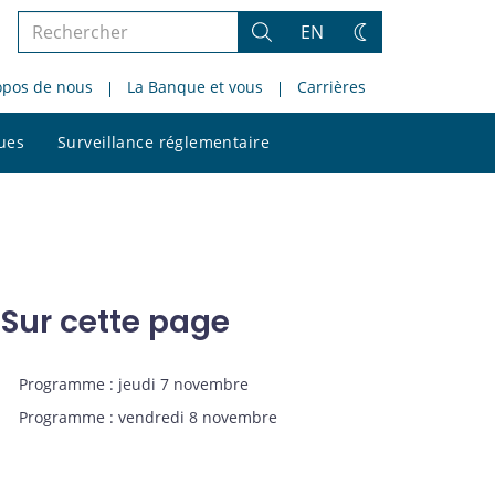
Rechercher
EN
Rechercher
Changez
dans
de
opos de nous
La Banque et vous
Carrières
le
thème
site
Rechercher
ques
Surveillance réglementaire
dans
le
site
Sur cette page
Programme : jeudi 7 novembre
Programme : vendredi 8 novembre