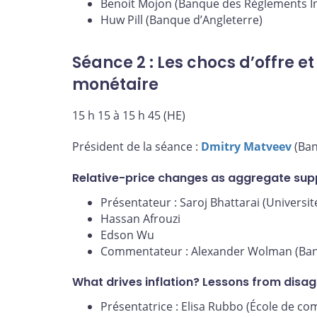
Benoit Mojon (Banque des Règlements I
Huw Pill (Banque d’Angleterre)
Séance 2 : Les chocs d’offre et
monétaire
15 h 15 à 15 h 45 (HE)
Président de la séance :
Dmitry Matveev
(Ban
Relative-price changes as aggregate supp
Présentateur : Saroj Bhattarai (Universit
Hassan Afrouzi
Edson Wu
Commentateur : Alexander Wolman (Ban
What drives inflation? Lessons from disa
Présentatrice : Elisa Rubbo (École de co