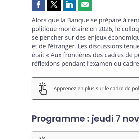
Partager
Partager
Partager
Partager
cette
cette
cette
cette
Alors que la Banque se prépare à renou
page
page
page
page
politique monétaire en 2026, le coll
sur
sur
sur
par
Facebook
X
LinkedIn
courriel
se pencher sur des enjeux économiqu
et de l’étranger. Les discussions ten
était « Aux frontières des cadres de p
réflexions pendant l’examen du cadre
Apprenez-en plus sur le cadre de po
Programme : jeudi 7 n