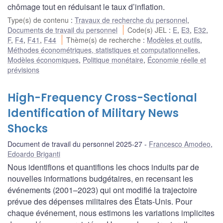
chômage tout en réduisant le taux d’inflation.
Type(s) de contenu
:
Travaux de recherche du personnel
,
Documents de travail du personnel
Code(s) JEL
:
E
,
E3
,
E32
,
F
,
F4
,
F41
,
F44
Thème(s) de recherche
:
Modèles et outils
,
Méthodes économétriques, statistiques et computationnelles
,
Modèles économiques
,
Politique monétaire
,
Économie réelle et
prévisions
High-Frequency Cross-Sectional
Identification of Military News
Shocks
Document de travail du personnel 2025-27
Francesco Amodeo
,
Edoardo Briganti
Nous identifions et quantifions les chocs induits par de
nouvelles informations budgétaires, en recensant les
événements (2001–2023) qui ont modifié la trajectoire
prévue des dépenses militaires des États-Unis. Pour
chaque événement, nous estimons les variations implicites