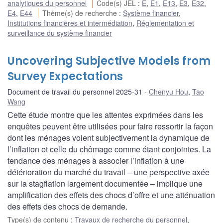
analytiques du personnel
Code(s) JEL
:
E
,
E1
,
E13
,
E3
,
E32
,
E4
,
E44
Thème(s) de recherche
:
Système financier
,
Institutions financières et intermédiation
,
Réglementation et
surveillance du système financier
Uncovering Subjective Models from
Survey Expectations
Document de travail du personnel 2025-31
Chenyu Hou
,
Tao
Wang
Cette étude montre que les attentes exprimées dans les
enquêtes peuvent être utilisées pour faire ressortir la façon
dont les ménages voient subjectivement la dynamique de
l’inflation et celle du chômage comme étant conjointes. La
tendance des ménages à associer l’inflation à une
détérioration du marché du travail – une perspective axée
sur la stagflation largement documentée – implique une
amplification des effets des chocs d’offre et une atténuation
des effets des chocs de demande.
Type(s) de contenu
:
Travaux de recherche du personnel
,