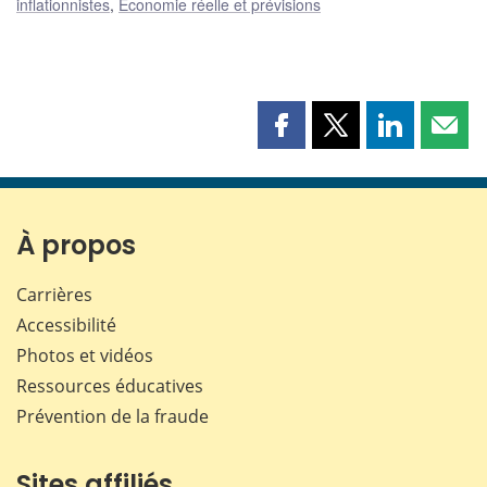
inflationnistes
,
Économie réelle et prévisions
Partager
Partager
Partager
Part
cette
cette
cette
cette
page
page
page
page
sur
sur
sur
par
Facebook
X
LinkedIn
courr
À propos
Carrières
Accessibilité
Photos et vidéos
Ressources éducatives
Prévention de la fraude
Sites affiliés