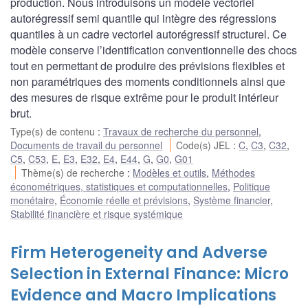
production. Nous introduisons un modèle vectoriel
autorégressif semi quantile qui intègre des régressions
quantiles à un cadre vectoriel autorégressif structurel. Ce
modèle conserve l’identification conventionnelle des chocs
tout en permettant de produire des prévisions flexibles et
non paramétriques des moments conditionnels ainsi que
des mesures de risque extrême pour le produit intérieur
brut.
Type(s) de contenu
:
Travaux de recherche du personnel
,
Documents de travail du personnel
Code(s) JEL
:
C
,
C3
,
C32
,
C5
,
C53
,
E
,
E3
,
E32
,
E4
,
E44
,
G
,
G0
,
G01
Thème(s) de recherche
:
Modèles et outils
,
Méthodes
économétriques, statistiques et computationnelles
,
Politique
monétaire
,
Économie réelle et prévisions
,
Système financier
,
Stabilité financière et risque systémique
Firm Heterogeneity and Adverse
Selection in External Finance: Micro
Evidence and Macro Implications