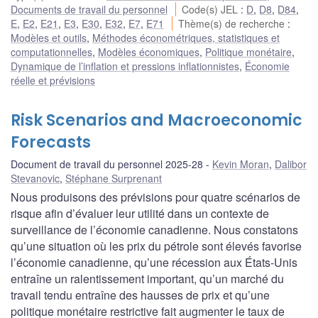
Documents de travail du personnel
Code(s) JEL
:
D
,
D8
,
D84
,
E
,
E2
,
E21
,
E3
,
E30
,
E32
,
E7
,
E71
Thème(s) de recherche
:
Modèles et outils
,
Méthodes économétriques, statistiques et
computationnelles
,
Modèles économiques
,
Politique monétaire
,
Dynamique de l’inflation et pressions inflationnistes
,
Économie
réelle et prévisions
Risk Scenarios and Macroeconomic
Forecasts
Document de travail du personnel 2025-28
Kevin Moran
,
Dalibor
Stevanovic
,
Stéphane Surprenant
Nous produisons des prévisions pour quatre scénarios de
risque afin d’évaluer leur utilité dans un contexte de
surveillance de l’économie canadienne. Nous constatons
qu’une situation où les prix du pétrole sont élevés favorise
l’économie canadienne, qu’une récession aux États-Unis
entraîne un ralentissement important, qu’un marché du
travail tendu entraîne des hausses de prix et qu’une
politique monétaire restrictive fait augmenter le taux de