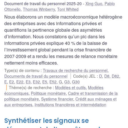
Document de travail du personnel 2025-20
Xing Guo
,
Pablo
Ottonello
,
Thomas Winberry
,
Toni Whited
Nous élaborons un modèle macroéconomique hétérogène
des entreprises avec des informations privées et
quantifions la pertinence globale des asymétries
d’information. Nous constatons qu’un pic dans les
informations privées explique 40 % de la baisse de
l’investissement global pendant la crise financière de
2007-2009 et a rendu les mesures de relance monétaire
nettement moins efficaces.
Type(s) de contenu
:
Travaux de recherche du personnel
,
Documents de travail du personnel
Code(s) JEL
:
D
,
D8
,
D82
,
E
,
E2
,
E22
,
E3
,
E32
,
E5
,
E52
,
G
,
G3
,
G30
Thème(s) de recherche
:
Modèles et outils
,
Modèles
économiques
,
Politique monétaire
,
Cadre et transmission de la
politique monétaire
,
Système financier
,
Crédit aux ménages et
aux entreprises
,
Institutions financières et intermédiation
Synthétiser les signaux se