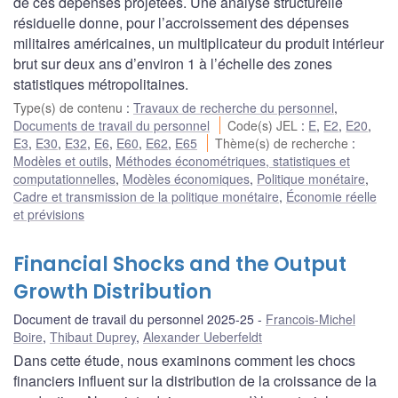
de ces dépenses projetées. Une analyse structurelle
résiduelle donne, pour l’accroissement des dépenses
militaires américaines, un multiplicateur du produit intérieur
brut sur deux ans d’environ 1 à l’échelle des zones
statistiques métropolitaines.
Type(s) de contenu
:
Travaux de recherche du personnel
,
Documents de travail du personnel
Code(s) JEL
:
E
,
E2
,
E20
,
E3
,
E30
,
E32
,
E6
,
E60
,
E62
,
E65
Thème(s) de recherche
:
Modèles et outils
,
Méthodes économétriques, statistiques et
computationnelles
,
Modèles économiques
,
Politique monétaire
,
Cadre et transmission de la politique monétaire
,
Économie réelle
et prévisions
Financial Shocks and the Output
Growth Distribution
Document de travail du personnel 2025-25
Francois-Michel
Boire
,
Thibaut Duprey
,
Alexander Ueberfeldt
Dans cette étude, nous examinons comment les chocs
financiers influent sur la distribution de la croissance de la