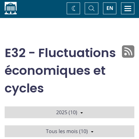
Accueil
Basculer
Togg
EN
Changez
la
navi
recherche
de
thème
E32 - Fluctuations
économiques et
cycles
2025 (10)
Tous les mois (10)