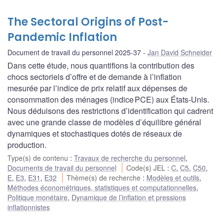
The Sectoral Origins of Post-
Pandemic Inflation
Document de travail du personnel 2025-37
Jan David Schneider
Dans cette étude, nous quantifions la contribution des
chocs sectoriels d’offre et de demande à l’inflation
mesurée par l’indice de prix relatif aux dépenses de
consommation des ménages (indice PCE) aux États-Unis.
Nous déduisons des restrictions d’identification qui cadrent
avec une grande classe de modèles d’équilibre général
dynamiques et stochastiques dotés de réseaux de
production.
Type(s) de contenu
:
Travaux de recherche du personnel
,
Documents de travail du personnel
Code(s) JEL
:
C
,
C5
,
C50
,
E
,
E3
,
E31
,
E32
Thème(s) de recherche
:
Modèles et outils
,
Méthodes économétriques, statistiques et computationnelles
,
Politique monétaire
,
Dynamique de l’inflation et pressions
inflationnistes