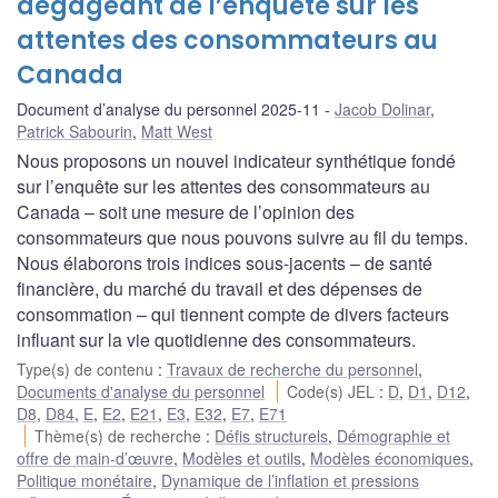
dégageant de l’enquête sur les
attentes des consommateurs au
Canada
Document d’analyse du personnel 2025-11
Jacob Dolinar
,
Patrick Sabourin
,
Matt West
Nous proposons un nouvel indicateur synthétique fondé
sur l’enquête sur les attentes des consommateurs au
Canada – soit une mesure de l’opinion des
consommateurs que nous pouvons suivre au fil du temps.
Nous élaborons trois indices sous-jacents – de santé
financière, du marché du travail et des dépenses de
consommation – qui tiennent compte de divers facteurs
influant sur la vie quotidienne des consommateurs.
Type(s) de contenu
:
Travaux de recherche du personnel
,
Documents d'analyse du personnel
Code(s) JEL
:
D
,
D1
,
D12
,
D8
,
D84
,
E
,
E2
,
E21
,
E3
,
E32
,
E7
,
E71
Thème(s) de recherche
:
Défis structurels
,
Démographie et
offre de main-d’œuvre
,
Modèles et outils
,
Modèles économiques
,
Politique monétaire
,
Dynamique de l’inflation et pressions