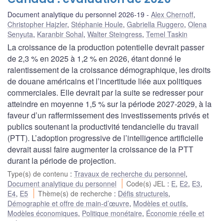
Document analytique du personnel 2026-19
Alex Chernoff
,
Christopher Hajzler
,
Stéphanie Houle
,
Gabriella Ruggero
,
Olena
Senyuta
,
Karanbir Sohal
,
Walter Steingress
,
Temel Taskin
La croissance de la production potentielle devrait passer
de 2,3 % en 2025 à 1,2 % en 2026, étant donné le
ralentissement de la croissance démographique, les droits
de douane américains et l’incertitude liée aux politiques
commerciales. Elle devrait par la suite se redresser pour
atteindre en moyenne 1,5 % sur la période 2027-2029, à la
faveur d’un raffermissement des investissements privés et
publics soutenant la productivité tendancielle du travail
(PTT). L’adoption progressive de l’intelligence artificielle
devrait aussi faire augmenter la croissance de la PTT
durant la période de projection.
Type(s) de contenu
:
Travaux de recherche du personnel
,
Document analytique du personnel
Code(s) JEL
:
E
,
E2
,
E3
,
E4
,
E5
Thème(s) de recherche
:
Défis structurels
,
Démographie et offre de main-d’œuvre
,
Modèles et outils
,
Modèles économiques
,
Politique monétaire
,
Économie réelle et