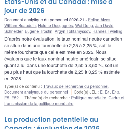
États-Unis et au Canada : mise à
jour de 2026
Document analytique du personnel 2026-21
Felipe Alves
,
William Beaudoin
,
Hélène Desgagnés
,
Wei Dong
,
Jan David
Schneider
,
Eugene Trostin
,
Argyn Toktamyssov
,
Hannes Twieling
D’après notre évaluation, le taux nominal neutre canadien
se situe dans une fourchette de 2,25 à 3,25 %, soit la
même fourchette que celle estimée en 2025. Nous
évaluons que le taux nominal neutre américain se situe
quant à lui dans une fourchette de 2,50 à 3,50 %, soit un
peu plus haut que la fourchette de 2,25 à 3,25 % estimée
en 2025.
Type(s) de contenu
:
Travaux de recherche du personnel
,
Document analytique du personnel
Code(s) JEL
:
E
,
E4
,
E43
,
E5
,
E52
Thème(s) de recherche
:
Politique monétaire
,
Cadre et
transmission de la politique monétaire
La production potentielle au
Canada : évaluation de 2026