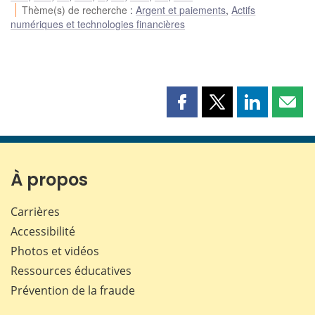
Thème(s) de recherche
:
Argent et paiements
,
Actifs
numériques et technologies financières
Partager
Partager
Partager
Part
cette
cette
cette
cette
page
page
page
page
sur
sur
sur
par
Facebook
X
LinkedIn
courr
À propos
Carrières
Accessibilité
Photos et vidéos
Ressources éducatives
Prévention de la fraude