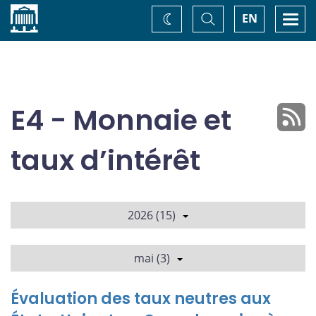
Accueil
Basculer
Togg
EN
Changez
la
navi
recherche
de
thème
E4 - Monnaie et
taux d’intérêt
2026 (15)
mai (3)
Évaluation des taux neutres aux