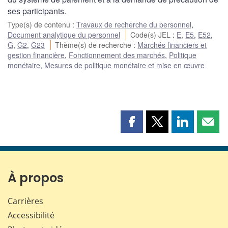
ses participants.
Type(s) de contenu
:
Travaux de recherche du personnel
,
Document analytique du personnel
Code(s) JEL
:
E
,
E5
,
E52
,
G
,
G2
,
G23
Thème(s) de recherche
:
Marchés financiers et
gestion financière
,
Fonctionnement des marchés
,
Politique
monétaire
,
Mesures de politique monétaire et mise en œuvre
Partager
Partager
Partager
Part
cette
cette
cette
cette
page
page
page
page
sur
sur
sur
par
Facebook
X
LinkedIn
courr
À propos
Carrières
Accessibilité