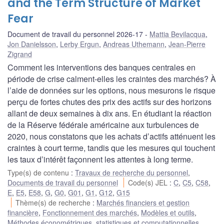
and the Term Structure of Market
Fear
Document de travail du personnel 2026-17
Mattia Bevilacqua
,
Jon Danielsson
,
Lerby Ergun
,
Andreas Uthemann
,
Jean-Pierre
Zigrand
Comment les interventions des banques centrales en
période de crise calment-elles les craintes des marchés? À
l’aide de données sur les options, nous mesurons le risque
perçu de fortes chutes des prix des actifs sur des horizons
allant de deux semaines à dix ans. En étudiant la réaction
de la Réserve fédérale américaine aux turbulences de
2020, nous constatons que les achats d’actifs atténuent les
craintes à court terme, tandis que les mesures qui touchent
les taux d’intérêt façonnent les attentes à long terme.
Type(s) de contenu
:
Travaux de recherche du personnel
,
Documents de travail du personnel
Code(s) JEL
:
C
,
C5
,
C58
,
E
,
E5
,
E58
,
G
,
G0
,
G01
,
G1
,
G12
,
G15
Thème(s) de recherche
:
Marchés financiers et gestion
financière
,
Fonctionnement des marchés
,
Modèles et outils
,
Méthodes économétriques, statistiques et computationnelles
,