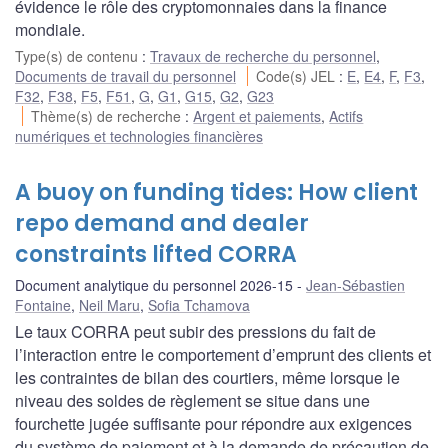
évidence le rôle des cryptomonnaies dans la finance
mondiale.
Type(s) de contenu
:
Travaux de recherche du personnel
,
Documents de travail du personnel
Code(s) JEL
:
E
,
E4
,
F
,
F3
,
F32
,
F38
,
F5
,
F51
,
G
,
G1
,
G15
,
G2
,
G23
Thème(s) de recherche
:
Argent et paiements
,
Actifs
numériques et technologies financières
A buoy on funding tides: How client
repo demand and dealer
constraints lifted CORRA
Document analytique du personnel 2026-15
Jean-Sébastien
Fontaine
,
Neil Maru
,
Sofia Tchamova
Le taux CORRA peut subir des pressions du fait de
l’interaction entre le comportement d’emprunt des clients et
les contraintes de bilan des courtiers, même lorsque le
niveau des soldes de règlement se situe dans une
fourchette jugée suffisante pour répondre aux exigences
du système de paiement et à la demande de précaution de