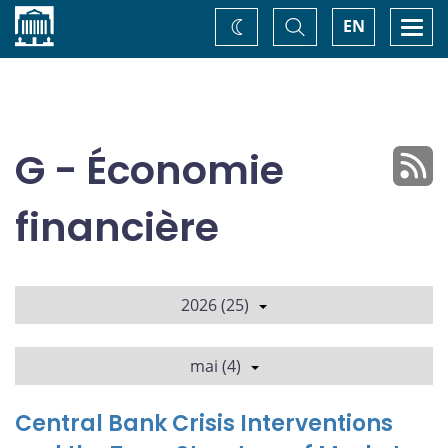
Accueil
Basculer
Togg
EN
Changez
la
navi
recherche
de
thème
G - Économie
financière
2026 (25)
mai (4)
Central Bank Crisis Interventions