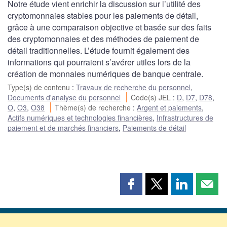
Notre étude vient enrichir la discussion sur l’utilité des
cryptomonnaies stables pour les paiements de détail,
grâce à une comparaison objective et basée sur des faits
des cryptomonnaies et des méthodes de paiement de
détail traditionnelles. L’étude fournit également des
informations qui pourraient s’avérer utiles lors de la
création de monnaies numériques de banque centrale.
Type(s) de contenu
:
Travaux de recherche du personnel
,
Documents d'analyse du personnel
Code(s) JEL
:
D
,
D7
,
D78
,
O
,
O3
,
O38
Thème(s) de recherche
:
Argent et paiements
,
Actifs numériques et technologies financières
,
Infrastructures de
paiement et de marchés financiers
,
Paiements de détail
Partager
Partager
Partager
Part
cette
cette
cette
cette
page
page
page
page
sur
sur
sur
par