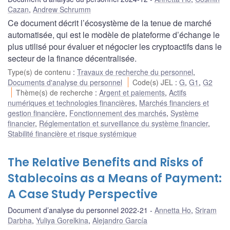
Cazan
,
Andrew Schrumm
Ce document décrit l’écosystème de la tenue de marché
automatisée, qui est le modèle de plateforme d’échange le
plus utilisé pour évaluer et négocier les cryptoactifs dans le
secteur de la finance décentralisée.
Type(s) de contenu
:
Travaux de recherche du personnel
,
Documents d'analyse du personnel
Code(s) JEL
:
G
,
G1
,
G2
Thème(s) de recherche
:
Argent et paiements
,
Actifs
numériques et technologies financières
,
Marchés financiers et
gestion financière
,
Fonctionnement des marchés
,
Système
financier
,
Réglementation et surveillance du système financier
,
Stabilité financière et risque systémique
The Relative Benefits and Risks of
Stablecoins as a Means of Payment:
A Case Study Perspective
Document d’analyse du personnel 2022-21
Annetta Ho
,
Sriram
Darbha
,
Yuliya Gorelkina
,
Alejandro García