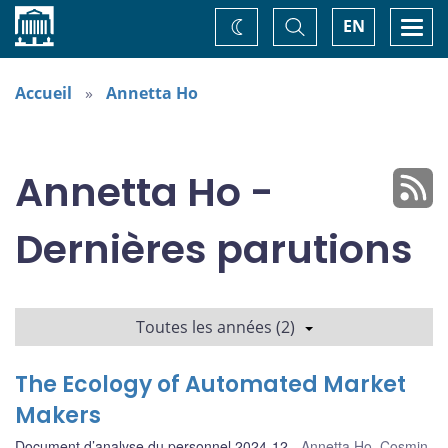
Accueil
Basculer
Togg
EN
Changez
la
navi
recherche
de
thème
Accueil
Annetta Ho
Annetta Ho -
Dernières parutions
Toutes les années (2)
The Ecology of Automated Market
Makers
Document d’analyse du personnel 2024-12
Annetta Ho
,
Cosmin