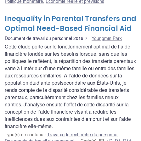
Politique monétaire
,
Économie réelle et prévisions
Inequality in Parental Transfers and
Optimal Need-Based Financial Aid
Document de travail du personnel 2019-7
Youngmin Park
Cette étude porte sur le fonctionnement optimal de l’aide
financière fondée sur les besoins lorsque, sans que les
politiques le reflètent, la répartition des transferts parentaux
varie à l’intérieur d’une même famille ou entre des familles
aux ressources similaires. À l’aide de données sur la
population étudiante postsecondaire aux États-Unis, je
rends compte de la disparité considérable des transferts
parentaux, particulièrement chez les familles mieux
nanties. J’analyse ensuite l’effet de cette disparité sur la
conception de l’aide financière visant à réduire les
inefficiences dues aux contraintes d’emprunt et sur l’aide
financière elle-même.
Type(s) de contenu
:
Travaux de recherche du personnel
,
Documents de travail du personnel
Code(s) JEL
:
D
,
D1
,
D14
,