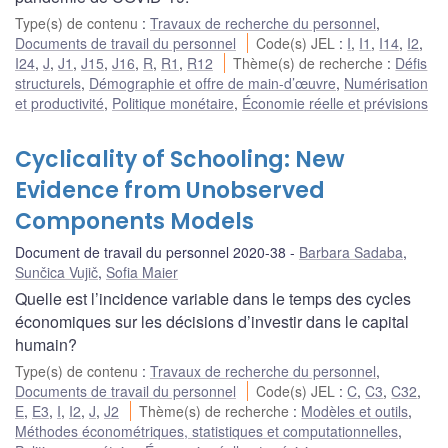
Type(s) de contenu
:
Travaux de recherche du personnel
,
Documents de travail du personnel
Code(s) JEL
:
I
,
I1
,
I14
,
I2
,
I24
,
J
,
J1
,
J15
,
J16
,
R
,
R1
,
R12
Thème(s) de recherche
:
Défis
structurels
,
Démographie et offre de main-d’œuvre
,
Numérisation
et productivité
,
Politique monétaire
,
Économie réelle et prévisions
Cyclicality of Schooling: New
Evidence from Unobserved
Components Models
Document de travail du personnel 2020-38
Barbara Sadaba
,
Sunčica Vujič
,
Sofia Maier
Quelle est l’incidence variable dans le temps des cycles
économiques sur les décisions d’investir dans le capital
humain?
Type(s) de contenu
:
Travaux de recherche du personnel
,
Documents de travail du personnel
Code(s) JEL
:
C
,
C3
,
C32
,
E
,
E3
,
I
,
I2
,
J
,
J2
Thème(s) de recherche
:
Modèles et outils
,
Méthodes économétriques, statistiques et computationnelles
,