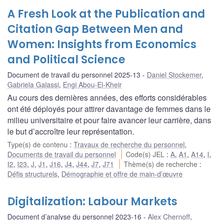
A Fresh Look at the Publication and
Citation Gap Between Men and
Women: Insights from Economics
and Political Science
Document de travail du personnel 2025-13
Daniel Stockemer
,
Gabriela Galassi
,
Engi Abou-El-Kheir
Au cours des dernières années, des efforts considérables
ont été déployés pour attirer davantage de femmes dans le
milieu universitaire et pour faire avancer leur carrière, dans
le but d’accroître leur représentation.
Type(s) de contenu
:
Travaux de recherche du personnel
,
Documents de travail du personnel
Code(s) JEL
:
A
,
A1
,
A14
,
I
,
I2
,
I23
,
J
,
J1
,
J16
,
J4
,
J44
,
J7
,
J71
Thème(s) de recherche
:
Défis structurels
,
Démographie et offre de main-d’œuvre
Digitalization: Labour Markets
Document d’analyse du personnel 2023-16
Alex Chernoff
,