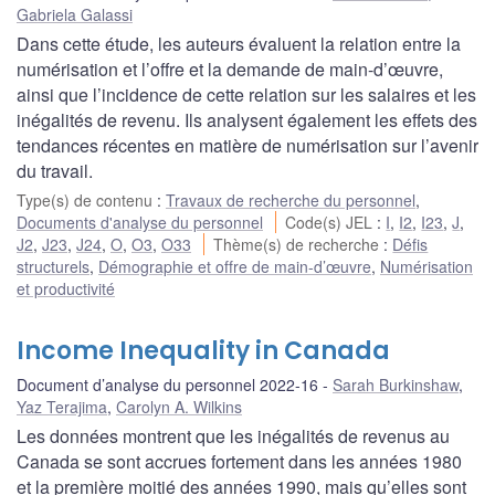
Gabriela Galassi
Dans cette étude, les auteurs évaluent la relation entre la
numérisation et l’offre et la demande de main-d’œuvre,
ainsi que l’incidence de cette relation sur les salaires et les
inégalités de revenu. Ils analysent également les effets des
tendances récentes en matière de numérisation sur l’avenir
du travail.
Type(s) de contenu
:
Travaux de recherche du personnel
,
Documents d'analyse du personnel
Code(s) JEL
:
I
,
I2
,
I23
,
J
,
J2
,
J23
,
J24
,
O
,
O3
,
O33
Thème(s) de recherche
:
Défis
structurels
,
Démographie et offre de main-d’œuvre
,
Numérisation
et productivité
Income Inequality in Canada
Document d’analyse du personnel 2022-16
Sarah Burkinshaw
,
Yaz Terajima
,
Carolyn A. Wilkins
Les données montrent que les inégalités de revenus au
Canada se sont accrues fortement dans les années 1980
et la première moitié des années 1990, mais qu’elles sont