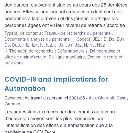
demeurées relativement stables au cours des 25 dernières
années. Elles se sont surtout creusées au détriment des
personnes à faible revenu et des jeunes, alors que les
personnes âgées ont vu leur revenu de retraite s’accroître.
Type(s) de contenu
:
Travaux de recherche du personnel
,
Documents d'analyse du personnel
Code(s) JEL
:
D
,
D3
,
D31
,
D6
,
D63
,
I
,
I2
,
I24
,
I3
,
I32
,
J
,
J3
,
J31
,
J32
,
N
,
N3
,
N32
Thème(s) de recherche
:
Défis structurels
,
Démographie et
offre de main-d’œuvre
,
Politique monétaire
,
Économie réelle et
prévisions
COVID-19 and Implications for
Automation
Document de travail du personnel 2021-25
Alex Chernoff
,
Casey
Warman
Les professions exercées par des femmes au niveau
d’éducation moyen sont les plus menacées par
l’intensification des efforts d’automatisation due à la
pandémie de COVID-19.