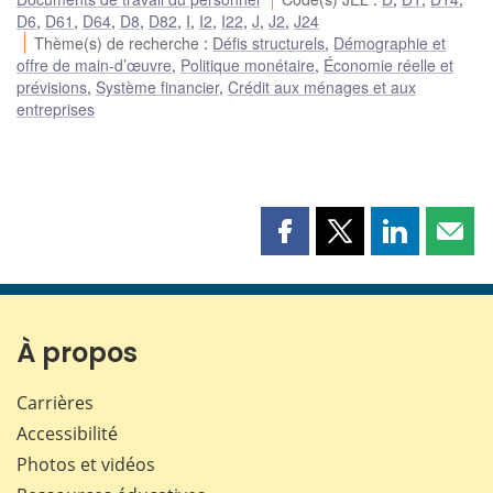
D6
,
D61
,
D64
,
D8
,
D82
,
I
,
I2
,
I22
,
J
,
J2
,
J24
Thème(s) de recherche
:
Défis structurels
,
Démographie et
offre de main-d’œuvre
,
Politique monétaire
,
Économie réelle et
prévisions
,
Système financier
,
Crédit aux ménages et aux
entreprises
Partager
Partager
Partager
Part
cette
cette
cette
cette
page
page
page
page
sur
sur
sur
par
Facebook
X
LinkedIn
courr
À propos
Carrières
Accessibilité
Photos et vidéos