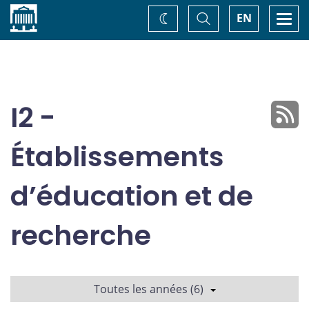
Accueil
Basculer
Togg
EN
Changez
la
navi
recherche
de
thème
I2 -
Établissements
d’éducation et de
recherche
Toutes les années (6)