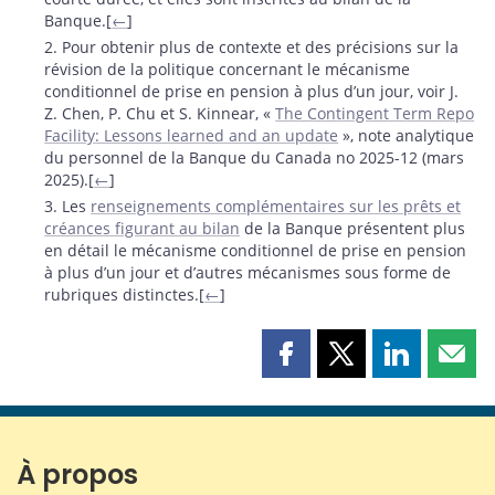
Banque.[
←
]
2. Pour obtenir plus de contexte et des précisions sur la
révision de la politique concernant le mécanisme
conditionnel de prise en pension à plus d’un jour, voir J.
Z. Chen, P. Chu et S. Kinnear, «
The Contingent Term Repo
Facility: Lessons learned and an update
», note analytique
du personnel de la Banque du Canada no 2025-12 (mars
2025).[
←
]
3. Les
renseignements complémentaires sur les prêts et
créances figurant au bilan
de la Banque présentent plus
en détail le mécanisme conditionnel de prise en pension
à plus d’un jour et d’autres mécanismes sous forme de
rubriques distinctes.[
←
]
Partager
Partager
Partager
Part
cette
cette
cette
cette
page
page
page
page
sur
sur
sur
par
Facebook
X
LinkedIn
courr
À propos