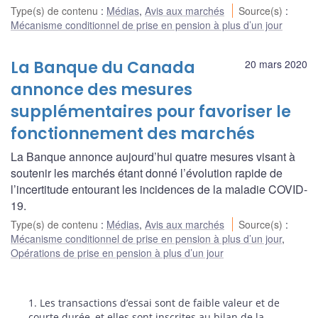
Type(s) de contenu
:
Médias
,
Avis aux marchés
Source(s)
:
Mécanisme conditionnel de prise en pension à plus d’un jour
La Banque du Canada
20 mars 2020
annonce des mesures
supplémentaires pour favoriser le
fonctionnement des marchés
La Banque annonce aujourd’hui quatre mesures visant à
soutenir les marchés étant donné l’évolution rapide de
l’incertitude entourant les incidences de la maladie COVID-
19.
Type(s) de contenu
:
Médias
,
Avis aux marchés
Source(s)
:
Mécanisme conditionnel de prise en pension à plus d’un jour
,
Opérations de prise en pension à plus d’un jour
Notes
1. Les transactions d’essai sont de faible valeur et de
courte durée, et elles sont inscrites au bilan de la