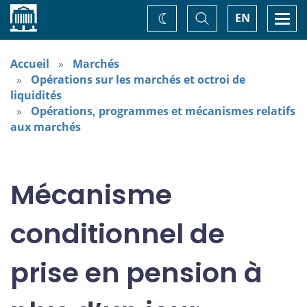
Accueil
Basculer
Togg
EN
Changez
la
navi
recherche
de
thème
Accueil
Marchés
Opérations sur les marchés et octroi de
liquidités
Opérations, programmes et mécanismes relatifs
aux marchés
Mécanisme
conditionnel de
prise en pension à