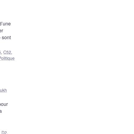
d’une
er
– sont
5
,
C52
,
Politique
rukh
pour
a
,
D2
,