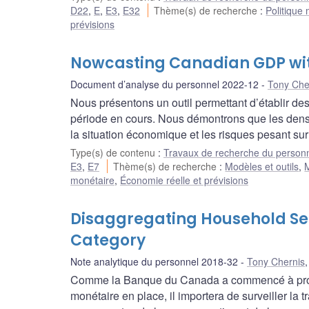
D22
,
E
,
E3
,
E32
Thème(s) de recherche
:
Politique
prévisions
Nowcasting Canadian GDP wit
Document d’analyse du personnel 2022-12
Tony Che
Nous présentons un outil permettant d’établir des
période en cours. Nous démontrons que les densi
la situation économique et les risques pesant sur
Type(s) de contenu
:
Travaux de recherche du person
E3
,
E7
Thème(s) de recherche
:
Modèles et outils
,
M
monétaire
,
Économie réelle et prévisions
Disaggregating Household Sens
Category
Note analytique du personnel 2018-32
Tony Chernis
Comme la Banque du Canada a commencé à procéd
monétaire en place, il importera de surveiller la