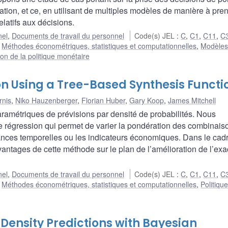
lation, et ce, en utilisant de multiples modèles de manière à pre
relatifs aux décisions.
nel
,
Documents de travail du personnel
Code(s) JEL
:
C
,
C1
,
C11
,
C
,
Méthodes économétriques, statistiques et computationnelles
,
Modèle
on de la politique monétaire
on Using a Tree-Based Synthesis Functi
rnis
,
Niko Hauzenberger
,
Florian Huber
,
Gary Koop
,
James Mitchell
ramétriques de prévisions par densité de probabilités. Nous
 régression qui permet de varier la pondération des combinais
dances temporelles ou les indicateurs économiques. Dans le cad
ntages de cette méthode sur le plan de l’amélioration de l’exa
nel
,
Documents de travail du personnel
Code(s) JEL
:
C
,
C1
,
C11
,
C
,
Méthodes économétriques, statistiques et computationnelles
,
Politiqu
ensity Predictions with Bayesian