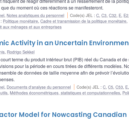
isquent de réagir différemment à un resserrement de la politi
ux que du moment où ces réactions se manifesteront.
nel
,
Notes analytiques du personnel
Code(s) JEL
:
C
,
C3
,
C32
,
E
,
E2
e
:
Politique monétaire
,
Cadre et transmission de la politique monétaire
,
it aux ménages et aux entreprises
 Activity in an Uncertain Environmen
nis
,
Rodrigo Sekkel
ourt terme du produit intérieur brut (PIB) réel du Canada et de
ions pour la période en cours tirées de différents modèles. N
ensemble de données de taille moyenne afin de prévoir l’évoluti
épenses.
nel
,
Documents d'analyse du personnel
Code(s) JEL
:
C
,
C5
,
C53
,
E
utils
,
Méthodes économétriques, statistiques et computationnelles
,
Pol
actor Model for Nowcasting Canadian