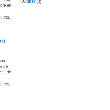
2017
(3)
ndre en
3
,
C32
,
s
on
ons
re de
ctitude
3
,
C32
,
e