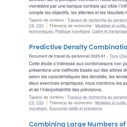
monétaire par une banque centrale qui cible l’inf
compte les objectifs, les attentes et les résultats 
Type(s) de contenu
:
Travaux de recherche du person
C5
,
C53
Thème(s) de recherche
:
Modèles et outils
économiques
,
Politique monétaire
,
Cadre et transmissi
Predictive Density Combinati
Document de travail du personnel 2023-61
Tony Che
Cette étude s’intéresse aux combinaisons non pa
présentons une méthode basée sur des arbres de
selon les caractéristiques des densités, les ten
deux exercices empiriques, nous montrons les ava
et de l’interprétabilité des prévisions.
Type(s) de contenu
:
Travaux de recherche du person
C5
,
C53
Thème(s) de recherche
:
Modèles et outils
monétaire
,
Économie réelle et prévisions
Combining Large Numbers of D