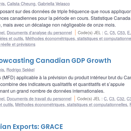
nis
,
Calista Cheung
,
Gabriella Velasco
posant sur des données de triple fréquence que nous appliquon
vinces canadiennes pour la période en cours. Statistique Canada
, mais avec un décalage non négligeable de onze mois.
nel
,
Documents d'analyse du personnel
Code(s) JEL
:
C
,
C5
,
C53
,
E
les et outils
,
Méthodes économétriques, statistiques et computationne
éelle et prévisions
Nowcasting Canadian GDP Growth
is
,
Rodrigo Sekkel
MFD) applicable à la prévision du produit intérieur brut du C
ombine des indicateurs qualitatifs et quantitatifs et s’appuie
enant un grand nombre de données internationales.
nel
,
Documents de travail du personnel
Code(s) JEL
:
C
,
C3
,
C32
,
C
t outils
,
Méthodes économétriques, statistiques et computationnelles
,
dian Exports: GRACE