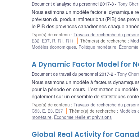
Document d’analyse du personnel 2017-8
Tony Cher
Nous estimons un modèle factoriel dynamique re
prévision du produit intérieur brut (PIB) des pro
le PIB des provinces canadiennes chaque année
Type(s) de contenu
:
Travaux de recherche du person
E32
,
E37
,
R
,
R1
,
R11
Thème(s) de recherche
:
Modè
Modèles économiques
,
Politique monétaire
,
Économie r
A Dynamic Factor Model for 
Document de travail du personnel 2017-2
Tony Chern
Nous estimons un modèle à facteurs dynamiques (
pour la période en cours. L’estimation du modèle c
également sur un ensemble de statistiques cont
Type(s) de contenu
:
Travaux de recherche du person
C53
,
E
,
E3
,
E37
Thème(s) de recherche
:
Modèles e
monétaire
,
Économie réelle et prévisions
Global Real Activity for Cana