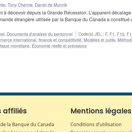
tte
,
Tony Chernis
,
Daniel de Munnik
nt à décevoir depuis la Grande Récession. L’apparent décalage
emande étrangère utilisée par la Banque du Canada a constitué
nel
,
Documents d'analyse du personnel
Code(s) JEL
:
F
,
F1
,
F10
,
F1
erce international, finance et compétitivité
,
Modèles et outils
,
Méthod
itique monétaire
,
Économie réelle et prévisions
 affiliés
Mentions légales
de la Banque du Canada
Conditions d’utilisation