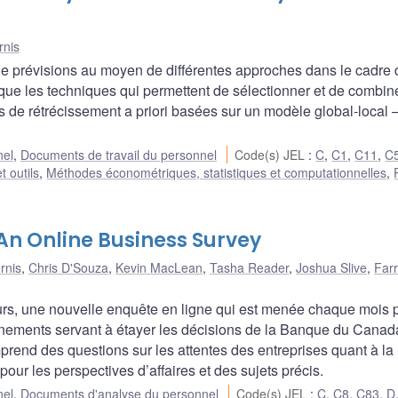
rnis
 prévisions au moyen de différentes approches dans le cadre 
que les techniques qui permettent de sélectionner et de combin
es de rétrécissement a priori basées sur un modèle global-local 
nel
,
Documents de travail du personnel
Code(s) JEL
:
C
,
C1
,
C11
,
C
t outils
,
Méthodes économétriques, statistiques et computationnelles
,
An Online Business Survey
rnis
,
Chris D'Souza
,
Kevin MacLean
,
Tasha Reader
,
Joshua Slive
,
Far
urs, une nouvelle enquête en ligne qui est menée chaque mois 
ignements servant à étayer les décisions de la Banque du Canad
prend des questions sur les attentes des entreprises quant à la
pour les perspectives d’affaires et des sujets précis.
nel
,
Documents d'analyse du personnel
Code(s) JEL
:
C
,
C8
,
C83
,
D