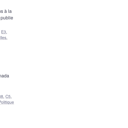
s à la
 publie
,
E3
,
lles
,
anada
38
,
C5
,
Politique