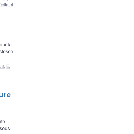
elle et
our la
ustesse
53
,
E
,
ture
nte
 sous-