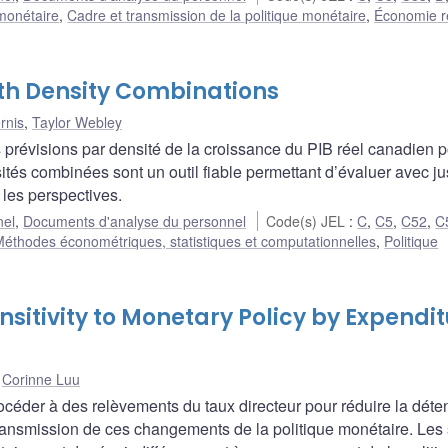
 monétaire
,
Cadre et transmission de la politique monétaire
,
Économie ré
h Density Combinations
rnis
,
Taylor Webley
 prévisions par densité de la croissance du PIB réel canadien p
tés combinées sont un outil fiable permettant d’évaluer avec j
 les perspectives.
nel
,
Documents d'analyse du personnel
Code(s) JEL
:
C
,
C5
,
C52
,
C
éthodes économétriques, statistiques et computationnelles
,
Politique
itivity to Monetary Policy by Expendi
,
Corinne Luu
er à des relèvements du taux directeur pour réduire la déte
 transmission de ces changements de la politique monétaire. Les