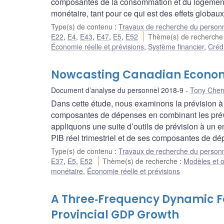
composantes de la consommation et du logement r
monétaire, tant pour ce qui est des effets globa
Type(s) de contenu
:
Travaux de recherche du person
E22
,
E4
,
E43
,
E47
,
E5
,
E52
Thème(s) de recherch
Économie réelle et prévisions
,
Système financier
,
Créd
Nowcasting Canadian Economic
Document d’analyse du personnel 2018-9
Tony Cher
Dans cette étude, nous examinons la prévision à c
composantes de dépenses en combinant les prévis
appliquons une suite d’outils de prévision à un 
PIB réel trimestriel et de ses composantes de d
Type(s) de contenu
:
Travaux de recherche du person
E37
,
E5
,
E52
Thème(s) de recherche
:
Modèles et o
monétaire
,
Économie réelle et prévisions
A Three‐Frequency Dynamic F
Provincial GDP Growth