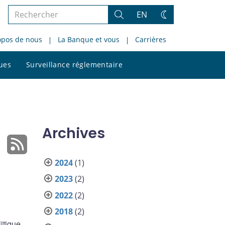
Rechercher
EN
Rechercher
Changez
dans
de
opos de nous
La Banque et vous
Carrières
le
thème
site
Rechercher
ques
Surveillance réglementaire
dans
le
site
Archives
2024
(1)
2023
(2)
2022
(2)
2018
(2)
itique