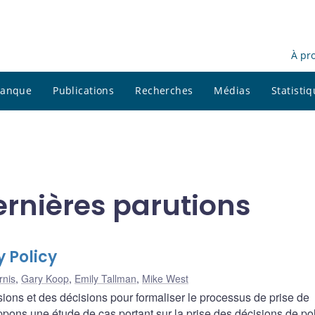
À pr
 banque
Publications
Recherches
Médias
Statisti
ernières parutions
y Policy
rnis
,
Gary Koop
,
Emily Tallman
,
Mike West
ions et des décisions pour formaliser le processus de prise de
ppons une étude de cas portant sur la prise des décisions de pol