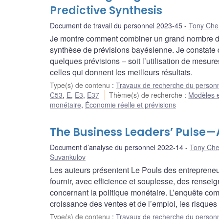
Predictive Synthesis
Document de travail du personnel 2023-45
Tony Che
Je montre comment combiner un grand nombre de
synthèse de prévisions bayésienne. Je constate 
quelques prévisions – soit l’utilisation de mesur
celles qui donnent les meilleurs résultats.
Type(s) de contenu
:
Travaux de recherche du person
C53
,
E
,
E3
,
E37
Thème(s) de recherche
:
Modèles e
monétaire
,
Économie réelle et prévisions
The Business Leaders’ Pulse—
Document d’analyse du personnel 2022-14
Tony Che
Suvankulov
Les auteurs présentent Le Pouls des entreprene
fournir, avec efficience et souplesse, des rense
concernant la politique monétaire. L’enquête com
croissance des ventes et de l’emploi, les risques 
Type(s) de contenu
:
Travaux de recherche du person