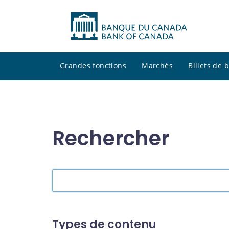
Grandes fonctions
Marchés
Billets de
Rechercher
Rechercher
dans
le
site
Types de contenu