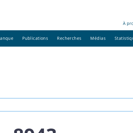
À pr
 banque
Publications
Recherches
Médias
Statisti