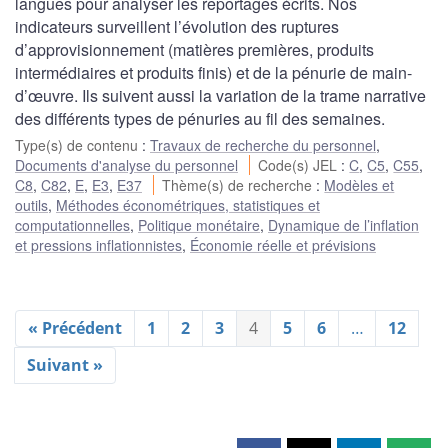
langues pour analyser les reportages écrits. Nos
indicateurs surveillent l’évolution des ruptures
d’approvisionnement (matières premières, produits
intermédiaires et produits finis) et de la pénurie de main-
d’œuvre. Ils suivent aussi la variation de la trame narrative
des différents types de pénuries au fil des semaines.
Type(s) de contenu
:
Travaux de recherche du personnel
,
Documents d'analyse du personnel
Code(s) JEL
:
C
,
C5
,
C55
,
C8
,
C82
,
E
,
E3
,
E37
Thème(s) de recherche
:
Modèles et
outils
,
Méthodes économétriques, statistiques et
computationnelles
,
Politique monétaire
,
Dynamique de l’inflation
et pressions inflationnistes
,
Économie réelle et prévisions
« Précédent
1
2
3
4
5
6
…
12
Suivant »