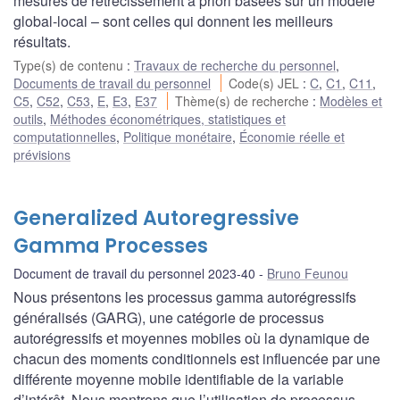
mesures de rétrécissement a priori basées sur un modèle
global-local – sont celles qui donnent les meilleurs
résultats.
Type(s) de contenu
:
Travaux de recherche du personnel
,
Documents de travail du personnel
Code(s) JEL
:
C
,
C1
,
C11
,
C5
,
C52
,
C53
,
E
,
E3
,
E37
Thème(s) de recherche
:
Modèles et
outils
,
Méthodes économétriques, statistiques et
computationnelles
,
Politique monétaire
,
Économie réelle et
prévisions
Generalized Autoregressive
Gamma Processes
Document de travail du personnel 2023-40
Bruno Feunou
Nous présentons les processus gamma autorégressifs
généralisés (GARG), une catégorie de processus
autorégressifs et moyennes mobiles où la dynamique de
chacun des moments conditionnels est influencée par une
différente moyenne mobile identifiable de la variable
d’intérêt. Nous montrons que l’utilisation de processus