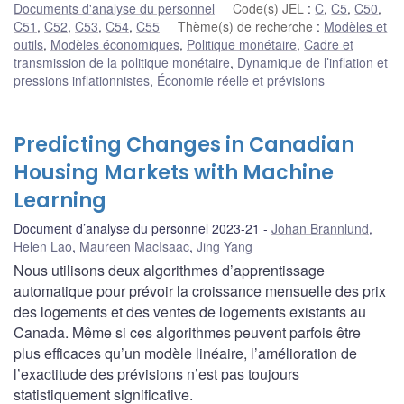
Documents d'analyse du personnel
Code(s) JEL
:
C
,
C5
,
C50
,
C51
,
C52
,
C53
,
C54
,
C55
Thème(s) de recherche
:
Modèles et
outils
,
Modèles économiques
,
Politique monétaire
,
Cadre et
transmission de la politique monétaire
,
Dynamique de l’inflation et
pressions inflationnistes
,
Économie réelle et prévisions
Predicting Changes in Canadian
Housing Markets with Machine
Learning
Document d’analyse du personnel 2023-21
Johan Brannlund
,
Helen Lao
,
Maureen MacIsaac
,
Jing Yang
Nous utilisons deux algorithmes d’apprentissage
automatique pour prévoir la croissance mensuelle des prix
des logements et des ventes de logements existants au
Canada. Même si ces algorithmes peuvent parfois être
plus efficaces qu’un modèle linéaire, l’amélioration de
l’exactitude des prévisions n’est pas toujours
statistiquement significative.