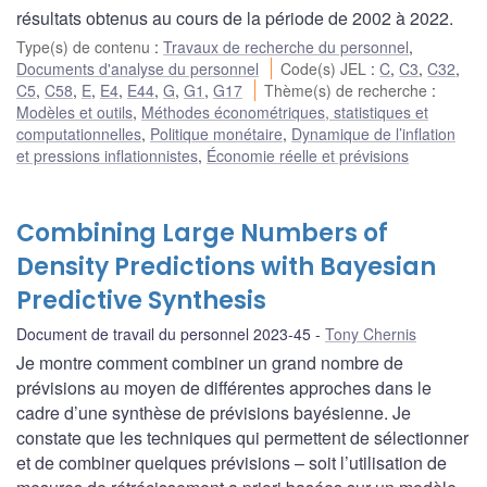
résultats obtenus au cours de la période de 2002 à 2022.
Type(s) de contenu
:
Travaux de recherche du personnel
,
Documents d'analyse du personnel
Code(s) JEL
:
C
,
C3
,
C32
,
C5
,
C58
,
E
,
E4
,
E44
,
G
,
G1
,
G17
Thème(s) de recherche
:
Modèles et outils
,
Méthodes économétriques, statistiques et
computationnelles
,
Politique monétaire
,
Dynamique de l’inflation
et pressions inflationnistes
,
Économie réelle et prévisions
Combining Large Numbers of
Density Predictions with Bayesian
Predictive Synthesis
Document de travail du personnel 2023-45
Tony Chernis
Je montre comment combiner un grand nombre de
prévisions au moyen de différentes approches dans le
cadre d’une synthèse de prévisions bayésienne. Je
constate que les techniques qui permettent de sélectionner
et de combiner quelques prévisions – soit l’utilisation de