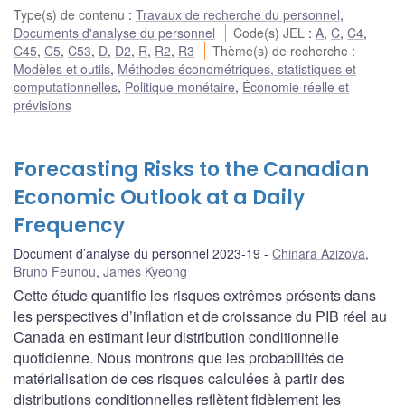
Type(s) de contenu
:
Travaux de recherche du personnel
,
Documents d'analyse du personnel
Code(s) JEL
:
A
,
C
,
C4
,
C45
,
C5
,
C53
,
D
,
D2
,
R
,
R2
,
R3
Thème(s) de recherche
:
Modèles et outils
,
Méthodes économétriques, statistiques et
computationnelles
,
Politique monétaire
,
Économie réelle et
prévisions
Forecasting Risks to the Canadian
Economic Outlook at a Daily
Frequency
Document d’analyse du personnel 2023-19
Chinara Azizova
,
Bruno Feunou
,
James Kyeong
Cette étude quantifie les risques extrêmes présents dans
les perspectives d’inflation et de croissance du PIB réel au
Canada en estimant leur distribution conditionnelle
quotidienne. Nous montrons que les probabilités de
matérialisation de ces risques calculées à partir des
distributions conditionnelles reflètent fidèlement les