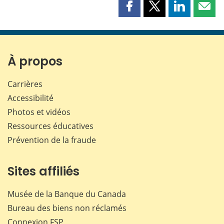
Partager
Partager
Partager
Part
cette
cette
cette
cette
page
page
page
page
sur
sur
sur
par
Facebook
X
LinkedIn
courr
À propos
Carrières
Accessibilité
Photos et vidéos
Ressources éducatives
Prévention de la fraude
Sites affiliés
Musée de la Banque du Canada
Bureau des biens non réclamés
Connexion
FSP