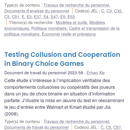
Type(s) de contenu
:
Travaux de recherche du personnel
,
Documents d'analyse du personnel
Code(s) JEL
:
C
,
C3
,
C32
,
C5
,
C51
,
E
,
E3
,
E37
,
E4
,
E47
,
E5
,
E52
Thème(s) de recherche
:
Modèles et outils
,
Modèles
économiques
,
Politique monétaire
,
Cadre et transmission de la
politique monétaire
,
Économie réelle et prévisions
Testing Collusion and Cooperation
in Binary Choice Games
Document de travail du personnel 2023-58
Erhao Xie
Cette étude s’intéresse à l’implication vérifiable des
comportements collusoires ou coopératifs des joueurs
dans un jeu de choix binaire en situation d’information
parfaite. J’illustre la mise en œuvre du test en réexaminant
le jeu d’entrée entre Walmart et Kmart étudié par Jia
(2008).
Type(s) de contenu
:
Travaux de recherche du personnel
,
Documents de travail du personnel
Code(s) JEL
:
C
,
C5
,
C57
,