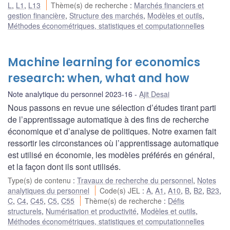
L
,
L1
,
L13
Thème(s) de recherche
:
Marchés financiers et
gestion financière
,
Structure des marchés
,
Modèles et outils
,
Méthodes économétriques, statistiques et computationnelles
Machine learning for economics
research: when, what and how
Note analytique du personnel 2023-16
Ajit Desai
Nous passons en revue une sélection d’études tirant parti
de l’apprentissage automatique à des fins de recherche
économique et d’analyse de politiques. Notre examen fait
ressortir les circonstances où l’apprentissage automatique
est utilisé en économie, les modèles préférés en général,
et la façon dont ils sont utilisés.
Type(s) de contenu
:
Travaux de recherche du personnel
,
Notes
analytiques du personnel
Code(s) JEL
:
A
,
A1
,
A10
,
B
,
B2
,
B23
,
C
,
C4
,
C45
,
C5
,
C55
Thème(s) de recherche
:
Défis
structurels
,
Numérisation et productivité
,
Modèles et outils
,
Méthodes économétriques, statistiques et computationnelles