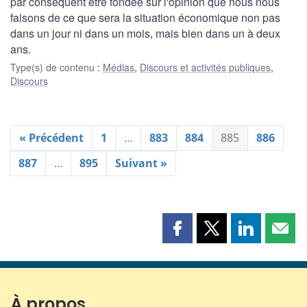
par conséquent être fondée sur l'opinion que nous nous
faisons de ce que sera la situation économique non pas
dans un jour ni dans un mois, mais bien dans un à deux
ans.
Type(s) de contenu
:
Médias
,
Discours et activités publiques
,
Discours
« Précédent
1
…
883
884
885
886
887
…
895
Suivant »
Partager
Partager
Partager
Part
cette
cette
cette
cette
page
page
page
page
sur
sur
sur
par
Facebook
X
LinkedIn
courr
À propos