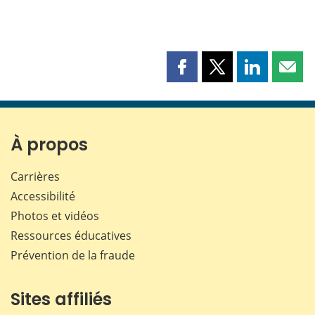
Partager
Partager
Partager
Part
cette
cette
cette
cette
page
page
page
page
sur
sur
sur
par
Facebook
X
LinkedIn
courr
À propos
Carrières
Accessibilité
Photos et vidéos
Ressources éducatives
Prévention de la fraude
Sites affiliés