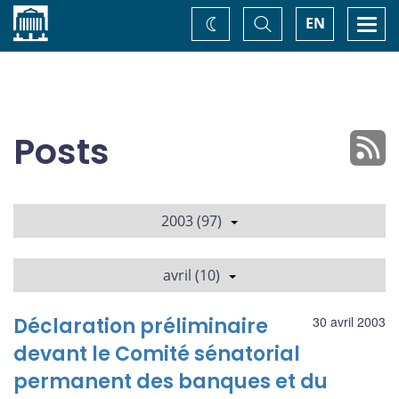
Accueil
Basculer
Togg
EN
Changez
la
navi
recherche
de
thème
Posts
2003 (97)
avril (10)
Déclaration préliminaire
30 avril 2003
devant le Comité sénatorial
permanent des banques et du