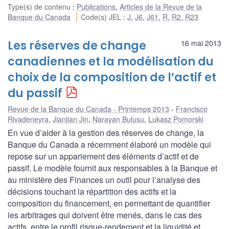
Type(s) de contenu
:
Publications
,
Articles de la Revue de la
Banque du Canada
Code(s) JEL
:
J
,
J6
,
J61
,
R
,
R2
,
R23
Les réserves de change
16 mai 2013
canadiennes et la modélisation du
choix de la composition de l’actif et
du passif
Revue de la Banque du Canada - Printemps 2013
Francisco
Rivadeneyra
,
Jianjian Jin
,
Narayan Bulusu
,
Lukasz Pomorski
En vue d’aider à la gestion des réserves de change, la
Banque du Canada a récemment élaboré un modèle qui
repose sur un appariement des éléments d’actif et de
passif. Le modèle fournit aux responsables à la Banque et
au ministère des Finances un outil pour l’analyse des
décisions touchant la répartition des actifs et la
composition du financement, en permettant de quantifier
les arbitrages qui doivent être menés, dans le cas des
actifs, entre le profil risque-rendement et la liquidité et,