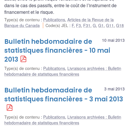
dans le cas des passifs, entre le coût de l’instrument de
financement et le risque.
Type(s) de contenu
:
Publications
,
Articles de la Revue de la
Banque du Canada
Code(s) JEL
:
F
,
F3
,
F31
,
G
,
G1
,
G11
,
G18
Bulletin hebdomadaire de
10 mai 2013
statistiques financières - 10 mai
2013
Type(s) de contenu
:
Publications
,
Livraisons archivées : Bulletin
hebdomadaire de statistiques financières
Bulletin hebdomadaire de
3 mai 2013
statistiques financières - 3 mai 2013
Type(s) de contenu
:
Publications
,
Livraisons archivées : Bulletin
hebdomadaire de statistiques financières