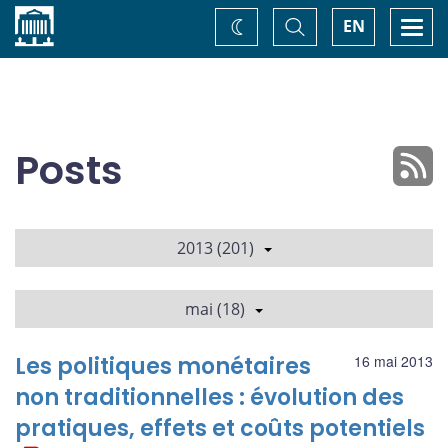
Accueil
Basculer
Togg
EN
Changez
la
navi
recherche
de
thème
Posts
2013 (201)
mai (18)
Les politiques monétaires
16 mai 2013
non traditionnelles : évolution des
pratiques, effets et coûts potentiels