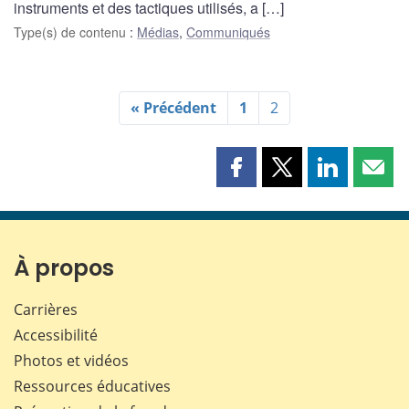
instruments et des tactiques utilisés, a […]
Type(s) de contenu
:
Médias
,
Communiqués
« Précédent
1
2
Partager
Partager
Partager
Part
cette
cette
cette
cette
page
page
page
page
sur
sur
sur
par
Facebook
X
LinkedIn
courr
À propos
Carrières
Accessibilité
Photos et vidéos
Ressources éducatives