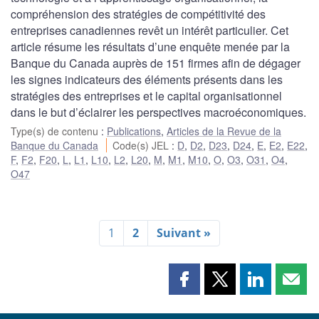
compréhension des stratégies de compétitivité des
entreprises canadiennes revêt un intérêt particulier. Cet
article résume les résultats d’une enquête menée par la
Banque du Canada auprès de 151 firmes afin de dégager
les signes indicateurs des éléments présents dans les
stratégies des entreprises et le capital organisationnel
dans le but d’éclairer les perspectives macroéconomiques.
Type(s) de contenu
:
Publications
,
Articles de la Revue de la
Banque du Canada
Code(s) JEL
:
D
,
D2
,
D23
,
D24
,
E
,
E2
,
E22
,
F
,
F2
,
F20
,
L
,
L1
,
L10
,
L2
,
L20
,
M
,
M1
,
M10
,
O
,
O3
,
O31
,
O4
,
O47
1
2
Suivant »
Partager
Partager
Partager
Part
cette
cette
cette
cette
page
page
page
page