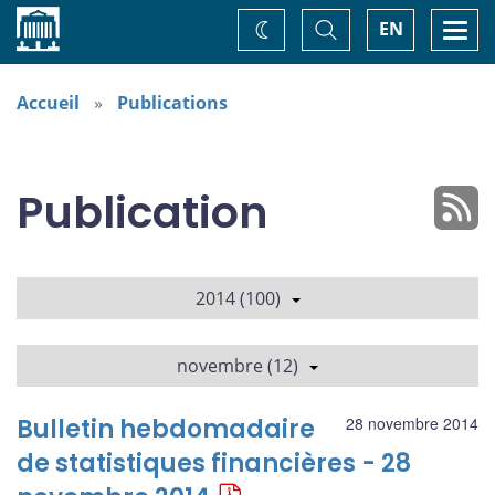
Accueil
Basculer
Togg
EN
Changez
la
navi
recherche
de
thème
Accueil
Publications
Publication
2014 (100)
novembre (12)
Bulletin hebdomadaire
28 novembre 2014
de statistiques financières - 28