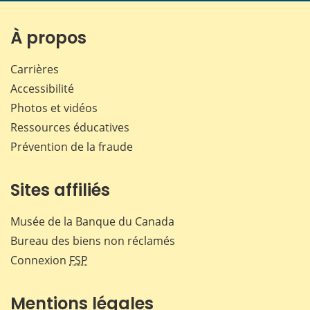
sur
sur
sur
par
Facebook
X
LinkedIn
courr
À propos
Carrières
Accessibilité
Photos et vidéos
Ressources éducatives
Prévention de la fraude
Sites affiliés
Musée de la Banque du Canada
Bureau des biens non réclamés
Connexion
FSP
Mentions légales