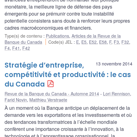
monétaire, la meilleure ligne de défense des pays
émergents pour se prémunir contre toute instabilité
potentielle consistera sans doute à renforcer leurs propres
cadres macroéconomiques et financiers.
Type(s) de contenu
:
Publications
,
Articles de la Revue de la
Banque du Canada
Code(s) JEL
:
E
,
E5
,
E52
,
E58
,
F
,
F3
,
F32
,
F4
,
F41
,
F42
Stratégie d’entreprise,
13 novembre 2014
compétitivité et productivité : le cas
du Canada
Revue de la Banque du Canada - Automne 2014
Lori Rennison
,
Farid Novin
,
Matthieu Verstraete
À un moment où la Banque anticipe un déplacement de la
demande vers les exportations et les investissements et où
des tendances transformatrices à l’échelle mondiale
confèrent une importance croissante à l’innovation, à la
technologie et à l’apprentissage organisationnel, la