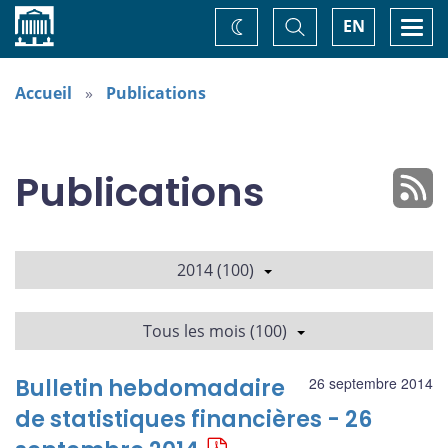
Accueil
Basculer
Togg
EN
Changez
la
navi
recherche
de
thème
Accueil
Publications
Publications
2014 (100)
Tous les mois (100)
Bulletin hebdomadaire
26 septembre 2014
de statistiques financières - 26