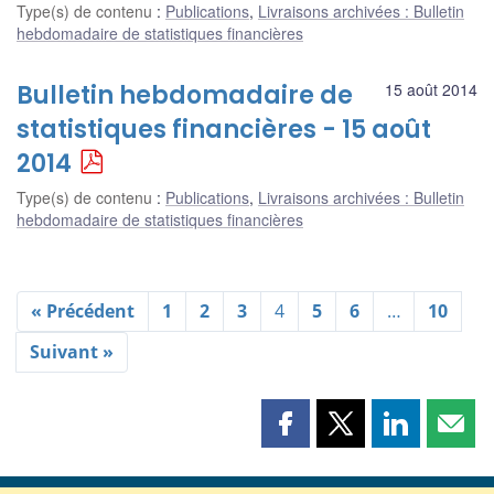
Type(s) de contenu
:
Publications
,
Livraisons archivées : Bulletin
hebdomadaire de statistiques financières
Bulletin hebdomadaire de
15 août 2014
statistiques financières - 15 août
2014
Type(s) de contenu
:
Publications
,
Livraisons archivées : Bulletin
hebdomadaire de statistiques financières
« Précédent
1
2
3
4
5
6
…
10
Suivant »
Partager
Partager
Partager
Part
cette
cette
cette
cette
page
page
page
page