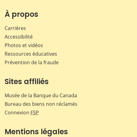
sur
sur
sur
par
Facebook
X
LinkedIn
courr
À propos
Carrières
Accessibilité
Photos et vidéos
Ressources éducatives
Prévention de la fraude
Sites affiliés
Musée de la Banque du Canada
Bureau des biens non réclamés
Connexion
FSP
Mentions légales