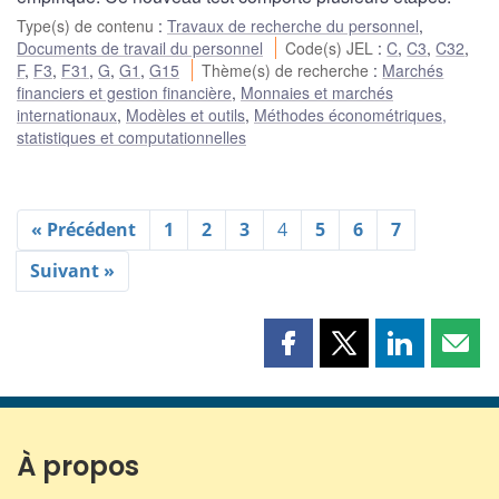
Type(s) de contenu
:
Travaux de recherche du personnel
,
Documents de travail du personnel
Code(s) JEL
:
C
,
C3
,
C32
,
F
,
F3
,
F31
,
G
,
G1
,
G15
Thème(s) de recherche
:
Marchés
financiers et gestion financière
,
Monnaies et marchés
internationaux
,
Modèles et outils
,
Méthodes économétriques,
statistiques et computationnelles
« Précédent
1
2
3
4
5
6
7
Suivant »
Partager
Partager
Partager
Part
cette
cette
cette
cette
page
page
page
page
sur
sur
sur
par
Facebook
X
LinkedIn
courr
À propos