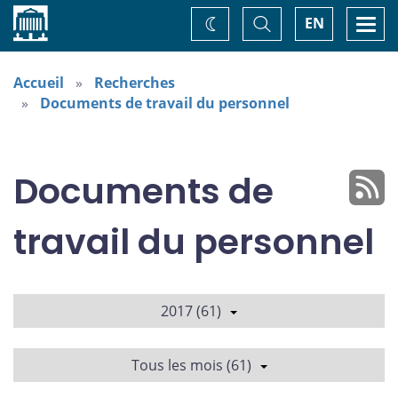
Accueil
Basculer
Togg
EN
Changez
la
navi
recherche
de
thème
Accueil
Recherches
Documents de travail du personnel
Documents de
travail du personnel
2017 (61)
Tous les mois (61)