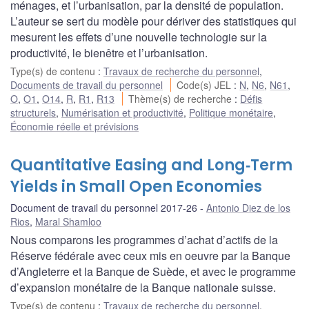
ménages, et l’urbanisation, par la densité de population.
L’auteur se sert du modèle pour dériver des statistiques qui
mesurent les effets d’une nouvelle technologie sur la
productivité, le bienêtre et l’urbanisation.
Type(s) de contenu
:
Travaux de recherche du personnel
,
Documents de travail du personnel
Code(s) JEL
:
N
,
N6
,
N61
,
O
,
O1
,
O14
,
R
,
R1
,
R13
Thème(s) de recherche
:
Défis
structurels
,
Numérisation et productivité
,
Politique monétaire
,
Économie réelle et prévisions
Quantitative Easing and Long‐Term
Yields in Small Open Economies
Document de travail du personnel 2017-26
Antonio Diez de los
Rios
,
Maral Shamloo
Nous comparons les programmes d’achat d’actifs de la
Réserve fédérale avec ceux mis en oeuvre par la Banque
d’Angleterre et la Banque de Suède, et avec le programme
d’expansion monétaire de la Banque nationale suisse.
Type(s) de contenu
:
Travaux de recherche du personnel
,