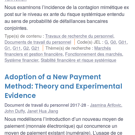
Nous examinons l’incidence de la contagion mimétique ex
post sur le niveau ex ante du risque systémique entendu
au sens de probabilité de défaillances bancaires
conjointes.
Type(s) de contenu
:
Travaux de recherche du personnel
,
Documents de travail du personnel
Code(s) JEL
:
G
,
G0
,
G01
,
G1
,
G11
,
G2
,
G21
Thème(s) de recherche
:
Marchés
financiers et gestion financière
,
Fonctionnement des marchés
,
Système financier
,
Stabilité financière et risque systémique
Adoption of a New Payment
Method: Theory and Experimental
Evidence
Document de travail du personnel 2017-28
Jasmina Arifovic
,
John Duffy
,
Janet Hua Jiang
Nous modélisons l’introduction d’un nouveau moyen de
paiement (monnaie électronique) qui concurrence un
moyen de paiement existant (numéraire). L’usage de ce