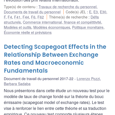
Type(s) de contenu
:
Travaux de recherche du personnel
,
Documents de travail du personnel
Code(s) JEL
:
E
,
E3
,
E30
,
F
,
F4
,
F41
,
F44
,
F6
,
F62
Thème(s) de recherche
:
Défis
structurels
,
Commerce international, finance et compétitivité
,
Modèles et outils
,
Modèles économiques
,
Politique monétaire
,
Économie réelle et prévisions
Detecting Scapegoat Effects in the
Relationship Between Exchange
Rates and Macroeconomic
Fundamentals
Document de travail du personnel 2017-22
Lorenzo Pozzi
,
Barbara Sadaba
Nous présentons dans cette étude un nouveau test pour le
modèle de taux de change fondé sur la théorie du bouc
émissaire (scapegoat model of exchange rates). Le test
vise à renforcer le lien entre cette théorie et sa traduction
empirique. Ce nouveau test comporte plusieurs étapes.