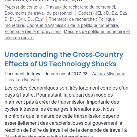
Type(s) de contenu
:
Travaux de recherche du personnel
,
Documents de travail du personnel
Code(s) JEL
:
D
,
D2
,
D22
,
E
,
E4
,
E44
,
E5
,
E52
Thème(s) de recherche
:
Politique
monétaire
,
Cadre et transmission de la politique monétaire
,
Économie réelle et prévisions
,
Mesures de politique monétaire et
mise en œuvre
Understanding the Cross‐Country
Effects of US Technology Shocks
Document de travail du personnel 2017-23
Wataru Miyamoto
,
Thuy Lan Nguyen
Les cycles économiques sont très fortement corrélés d’un
pays à l’autre. Pour autant, la plupart des modèles
n’arrivent pas à créer de transmission importante des
cycles à travers les échanges internationaux. Nous
montrons que la nature de cette transmission dépend
essentiellement des caractéristiques qui gouvernent la
réaction de l’offre de travail et de la demande de travail à
l’évolution des prix relatifs internationaux.