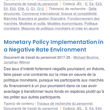
Documents de travail du personnel
Code(s) JEL
:
E
,
E4
,
E43
,
E5
,
E52
,
E58
,
G
,
G1
,
G12
Thème(s) de recherche
:
Défis
structurels
,
Commerce international, finance et compétitivité
,
Marchés financiers et gestion financière
,
Fonctionnement des
marchés
,
Modèles et outils
,
Modèles économiques
,
Politique
monétaire
,
Mesures de politique monétaire et mise en œuvre
Monetary Policy Implementation in
a Negative Rate Environment
Document de travail du personnel 2017-25
Michael Boutros
,
Jonathan Witmer
Des taux d’intérêt fortement négatifs pourraient, en théorie,
faire peser une contrainte sur la mise en oeuvre de la
politique monétaire, puisque les participants aux marchés
du financement à un jour pourraient dans ce cas avoir
avantage à transformer leurs fonds en espèces plutôt qu’à
les prêter aux autres participants.
Type(s) de contenu
:
Travaux de recherche du personnel
,
Documents de travail du personnel
Code(s) JEL
:
E
,
E4
,
E40
,