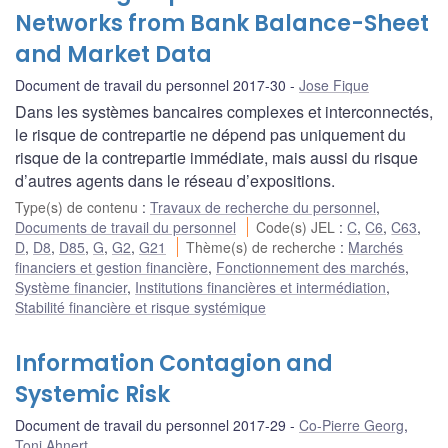
Networks from Bank Balance-Sheet
and Market Data
Document de travail du personnel 2017-30
Jose Fique
Dans les systèmes bancaires complexes et interconnectés,
le risque de contrepartie ne dépend pas uniquement du
risque de la contrepartie immédiate, mais aussi du risque
d’autres agents dans le réseau d’expositions.
Type(s) de contenu
:
Travaux de recherche du personnel
,
Documents de travail du personnel
Code(s) JEL
:
C
,
C6
,
C63
,
D
,
D8
,
D85
,
G
,
G2
,
G21
Thème(s) de recherche
:
Marchés
financiers et gestion financière
,
Fonctionnement des marchés
,
Système financier
,
Institutions financières et intermédiation
,
Stabilité financière et risque systémique
Information Contagion and
Systemic Risk
Document de travail du personnel 2017-29
Co-Pierre Georg
,
Toni Ahnert