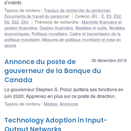
d’intérêt.
Type(s) de contenu
:
Travaux de recherche du personnel
,
Documents de travail du personnel
Code(s) JEL
:
E
,
E5
,
E52
,
E6
,
E62
,
E63
Thème(s) de recherche
:
Marchés financiers et
gestion financière
,
Gestion financière
,
Modèles et outils
,
Modèles
économiques
,
Politique monétaire
,
Cadre et transmission de la
politique monétaire
,
Mesures de politique monétaire et mise en
œuvre
Annonce du poste de
30 décembre 2019
gouverneur de la Banque du
Canada
Le gouverneur Stephen S. Poloz quittera ses fonctions en
juin 2020. Apprenez-en plus sur ce poste de direction.
Type(s) de contenu
:
Médias
,
Annonces
Technology Adoption in Input-
Output Networks