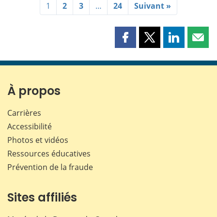
1
2
3
…
24
Suivant »
Partager
Partager
Partager
Part
cette
cette
cette
cette
page
page
page
page
sur
sur
sur
par
Facebook
X
LinkedIn
courr
À propos
Carrières
Accessibilité
Photos et vidéos
Ressources éducatives
Prévention de la fraude
Sites affiliés