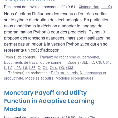
Document de travail du personnel 2019-51
Xintong Han
,
Lei Xu
Nous étudions l’influence des réseaux d’entrées-sorties
sur le rythme d’adoption des technologies. En particulier,
nous modélisons la décision d’adopter le langage de
programmation Python 3 pour des progiciels. Python 3
propose des fonctions avancées, mais son installation ne
permet pas un retour à la version Python 2, ce qui en soi
représente un coût d’adoption.
Type(s) de contenu
:
Travaux de recherche du personnel
,
Documents de travail du personnel
Code(s) JEL
:
C
,
C6
,
C61
,
L
,
L2
,
L23
,
L8
,
L86
,
O
,
O1
,
O14
,
O3
,
O33
Thème(s) de recherche
:
Défis structurels
,
Numérisation et
productivité
,
Modèles et outils
,
Modèles économiques
Monetary Payoff and Utility
Function in Adaptive Learning
Models
Document de travail du personnel 2019-50
Erhao Xie