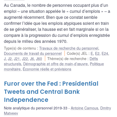
Au Canada, le nombre de personnes occupant plus d’un
emploi – une situation appelée le « cumul d’emplois » – a
augmenté récemment. Bien que ce constat semble
confirmer l’idée que les emplois atypiques soient en train
de se généraliser, la hausse est en fait marginale si on la
compare à la progression du cumul d’emplois enregistrée
depuis le milieu des années 1970.
Type(s) de contenu
:
Travaux de recherche du personnel
,
Documents de travail du personnel
Code(s) JEL
:
E
,
E2
,
E24
,
J
,
J2
,
J21
,
J22
,
J6
,
J60
Thème(s) de recherche
:
Défis
structurels
,
Démographie et offre de main-d’œuvre
,
Politique
monétaire
,
Économie réelle et prévisions
Furor over the Fed : Presidential
Tweets and Central Bank
Independence
Note analytique du personnel 2019-33
Antoine Camous
,
Dmitry
Matveev