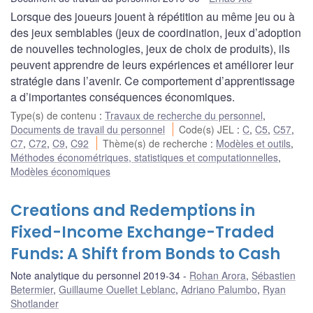
Lorsque des joueurs jouent à répétition au même jeu ou à
des jeux semblables (jeux de coordination, jeux d’adoption
de nouvelles technologies, jeux de choix de produits), ils
peuvent apprendre de leurs expériences et améliorer leur
stratégie dans l’avenir. Ce comportement d’apprentissage
a d’importantes conséquences économiques.
Type(s) de contenu
:
Travaux de recherche du personnel
,
Documents de travail du personnel
Code(s) JEL
:
C
,
C5
,
C57
,
C7
,
C72
,
C9
,
C92
Thème(s) de recherche
:
Modèles et outils
,
Méthodes économétriques, statistiques et computationnelles
,
Modèles économiques
Creations and Redemptions in
Fixed-Income Exchange-Traded
Funds: A Shift from Bonds to Cash
Note analytique du personnel 2019-34
Rohan Arora
,
Sébastien
Betermier
,
Guillaume Ouellet Leblanc
,
Adriano Palumbo
,
Ryan
Shotlander