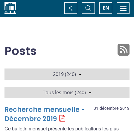
Accueil
Basculer
Togg
EN
Changez
la
navi
recherche
de
thème
Posts
2019 (240)
Tous les mois (240)
Recherche mensuelle -
31 décembre 2019
Décembre 2019
Ce bulletin mensuel présente les publications les plus