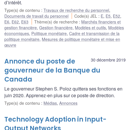
d’intérêt.
Type(s) de contenu
:
Travaux de recherche du personnel
,
Documents de travail du personnel
Code(s) JEL
:
E
,
E5
,
E52
,
E6
,
E62
,
E63
Thème(s) de recherche
:
Marchés financiers et
gestion financière
,
Gestion financière
,
Modèles et outils
,
Modèles
économiques
,
Politique monétaire
,
Cadre et transmission de la
politique monétaire
,
Mesures de politique monétaire et mise en
œuvre
Annonce du poste de
30 décembre 2019
gouverneur de la Banque du
Canada
Le gouverneur Stephen S. Poloz quittera ses fonctions en
juin 2020. Apprenez-en plus sur ce poste de direction.
Type(s) de contenu
:
Médias
,
Annonces
Technology Adoption in Input-
Output Networks