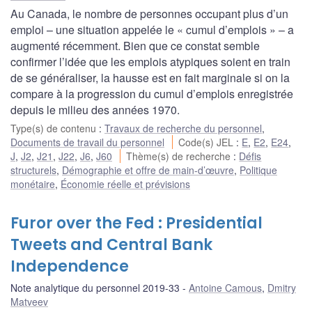
Au Canada, le nombre de personnes occupant plus d’un
emploi – une situation appelée le « cumul d’emplois » – a
augmenté récemment. Bien que ce constat semble
confirmer l’idée que les emplois atypiques soient en train
de se généraliser, la hausse est en fait marginale si on la
compare à la progression du cumul d’emplois enregistrée
depuis le milieu des années 1970.
Type(s) de contenu
:
Travaux de recherche du personnel
,
Documents de travail du personnel
Code(s) JEL
:
E
,
E2
,
E24
,
J
,
J2
,
J21
,
J22
,
J6
,
J60
Thème(s) de recherche
:
Défis
structurels
,
Démographie et offre de main-d’œuvre
,
Politique
monétaire
,
Économie réelle et prévisions
Furor over the Fed : Presidential
Tweets and Central Bank
Independence
Note analytique du personnel 2019-33
Antoine Camous
,
Dmitry
Matveev