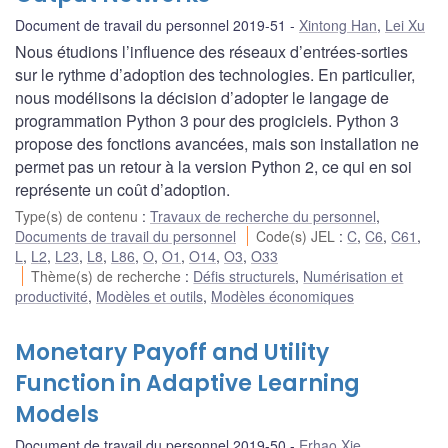
Document de travail du personnel 2019-51
Xintong Han
,
Lei Xu
Nous étudions l’influence des réseaux d’entrées-sorties
sur le rythme d’adoption des technologies. En particulier,
nous modélisons la décision d’adopter le langage de
programmation Python 3 pour des progiciels. Python 3
propose des fonctions avancées, mais son installation ne
permet pas un retour à la version Python 2, ce qui en soi
représente un coût d’adoption.
Type(s) de contenu
:
Travaux de recherche du personnel
,
Documents de travail du personnel
Code(s) JEL
:
C
,
C6
,
C61
,
L
,
L2
,
L23
,
L8
,
L86
,
O
,
O1
,
O14
,
O3
,
O33
Thème(s) de recherche
:
Défis structurels
,
Numérisation et
productivité
,
Modèles et outils
,
Modèles économiques
Monetary Payoff and Utility
Function in Adaptive Learning
Models
Document de travail du personnel 2019-50
Erhao Xie