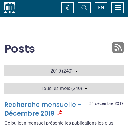
Accueil
Basculer
Togg
EN
Changez
la
navi
recherche
de
thème
Posts
2019 (240)
Tous les mois (240)
Recherche mensuelle -
31 décembre 2019
Décembre 2019
Ce bulletin mensuel présente les publications les plus