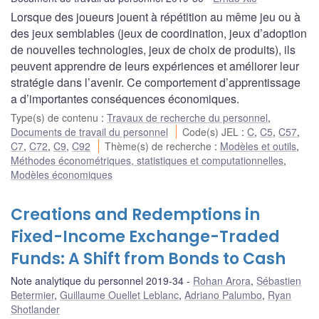
Lorsque des joueurs jouent à répétition au même jeu ou à
des jeux semblables (jeux de coordination, jeux d’adoption
de nouvelles technologies, jeux de choix de produits), ils
peuvent apprendre de leurs expériences et améliorer leur
stratégie dans l’avenir. Ce comportement d’apprentissage
a d’importantes conséquences économiques.
Type(s) de contenu
:
Travaux de recherche du personnel
,
Documents de travail du personnel
Code(s) JEL
:
C
,
C5
,
C57
,
C7
,
C72
,
C9
,
C92
Thème(s) de recherche
:
Modèles et outils
,
Méthodes économétriques, statistiques et computationnelles
,
Modèles économiques
Creations and Redemptions in
Fixed-Income Exchange-Traded
Funds: A Shift from Bonds to Cash
Note analytique du personnel 2019-34
Rohan Arora
,
Sébastien
Betermier
,
Guillaume Ouellet Leblanc
,
Adriano Palumbo
,
Ryan
Shotlander