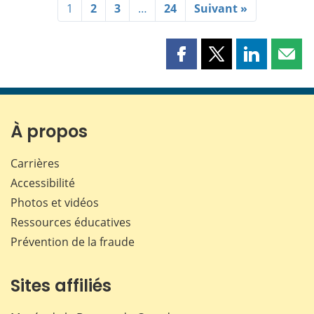
1
2
3
…
24
Suivant »
Partager
Partager
Partager
Part
cette
cette
cette
cette
page
page
page
page
sur
sur
sur
par
Facebook
X
LinkedIn
courr
À propos
Carrières
Accessibilité
Photos et vidéos
Ressources éducatives
Prévention de la fraude
Sites affiliés