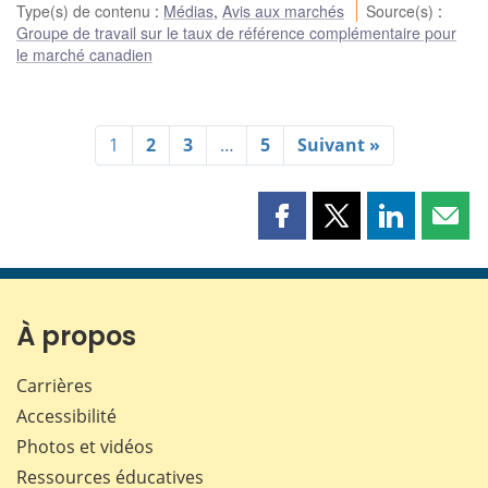
Type(s) de contenu
:
Médias
,
Avis aux marchés
Source(s)
:
Groupe de travail sur le taux de référence complémentaire pour
le marché canadien
1
2
3
…
5
Suivant »
Partager
Partager
Partager
Part
cette
cette
cette
cette
page
page
page
page
sur
sur
sur
par
Facebook
X
LinkedIn
courr
À propos
Carrières
Accessibilité
Photos et vidéos
Ressources éducatives