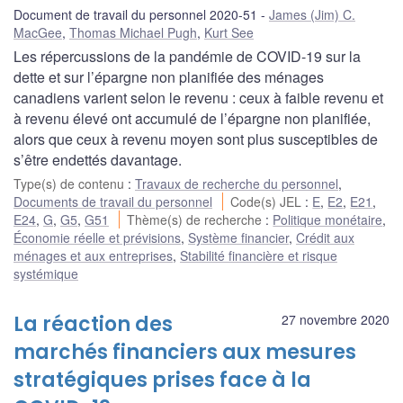
Document de travail du personnel 2020-51
James (Jim) C.
MacGee
,
Thomas Michael Pugh
,
Kurt See
Les répercussions de la pandémie de COVID-19 sur la
dette et sur l’épargne non planifiée des ménages
canadiens varient selon le revenu : ceux à faible revenu et
à revenu élevé ont accumulé de l’épargne non planifiée,
alors que ceux à revenu moyen sont plus susceptibles de
s’être endettés davantage.
Type(s) de contenu
:
Travaux de recherche du personnel
,
Documents de travail du personnel
Code(s) JEL
:
E
,
E2
,
E21
,
E24
,
G
,
G5
,
G51
Thème(s) de recherche
:
Politique monétaire
,
Économie réelle et prévisions
,
Système financier
,
Crédit aux
ménages et aux entreprises
,
Stabilité financière et risque
systémique
La réaction des
27 novembre 2020
marchés financiers aux mesures
stratégiques prises face à la