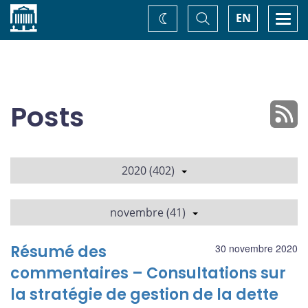
Accueil
Basculer
Togg
EN
Changez
la
navi
recherche
de
thème
Posts
2020 (402)
novembre (41)
Résumé des
30 novembre 2020
commentaires – Consultations sur
la stratégie de gestion de la dette