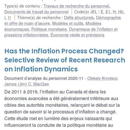
Type(s) de contenu
:
Travaux de recherche du personnel
,
Documents de travail du personnel
Code(s) JEL
:
E
,
E1
,
H
,
H0
,
I
,
I1
Thème(s) de recherche
:
Défis structurels
,
Démographie
et offre de main-d’œuvre
,
Modèles et outils
,
Modèles
économiques
,
Politique monétaire
,
Dynamique de l’inflation et
pressions inflationnistes
,
Économie réelle et prévisions
Has the Inflation Process Changed?
Selective Review of Recent Research
on Inflation Dynamics
Document d’analyse du personnel 2020-11
Oleksiy Kryvtsov
,
James (Jim) C. MacGee
De 2011 à 2019, l’inflation au Canada et dans les
économies avancées a été généralement inférieure aux
cibles des autorités monétaires, relançant le débat sur la
question de savoir si le processus d’inflation a changé.
Cette étude met en lumière des enjeux naissants qui
influenceront la conduite de la politique monétaire au