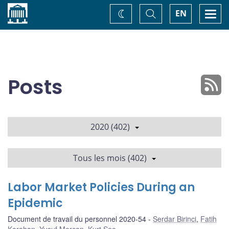
Accueil
Basculer
Togg
EN
Changez
la
navi
recherche
de
thème
Posts
2020 (402)
Tous les mois (402)
Labor Market Policies During an
Epidemic
Document de travail du personnel 2020-54
Serdar Birinci
,
Fatih
Karahan
,
Yusuf Mercan
,
Kurt See