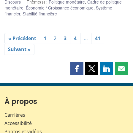
Discours
Thème(s)
:
Politique monétaire
,
Cadre de politique
monétaire
,
Économie / Croissance économique
,
Système
financier
,
Stabilité financière
« Précédent
1
2
3
4
…
41
Suivant »
Partager
Partager
Partager
Part
cette
cette
cette
cette
page
page
page
page
sur
sur
sur
par
Facebook
X
LinkedIn
courr
À propos
Carrières
Accessibilité
Photos et vidéos