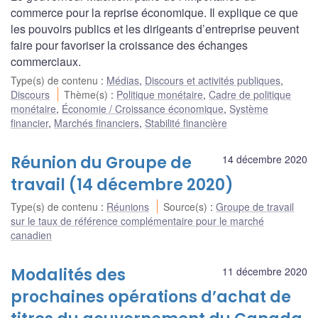
commerce pour la reprise économique. Il explique ce que
les pouvoirs publics et les dirigeants d’entreprise peuvent
faire pour favoriser la croissance des échanges
commerciaux.
Type(s) de contenu
:
Médias
,
Discours et activités publiques
,
Discours
Thème(s)
:
Politique monétaire
,
Cadre de politique
monétaire
,
Économie / Croissance économique
,
Système
financier
,
Marchés financiers
,
Stabilité financière
Réunion du Groupe de
14 décembre 2020
travail (14 décembre 2020)
Type(s) de contenu
:
Réunions
Source(s)
:
Groupe de travail
sur le taux de référence complémentaire pour le marché
canadien
Modalités des
11 décembre 2020
prochaines opérations d’achat de