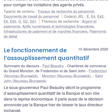
pour corriger les incitations des agents privés.
Type(s) de contenu
:
Travaux de recherche du personnel
,
Documents de travail du personnel
Code(s) JEL
:
E
,
E4
,
E42
,
E5
,
E50
,
G
,
G2
,
G21
Thème(s) de recherche
:
Argent et
paiements
,
Actifs numériques et technologies financières
,
Infrastructures de paiement et de marchés financiers
,
Paiements
de détail
Le fonctionnement de
10 décembre 2020
l’assouplissement quantitatif
Sommaire du discours
Paul Beaudry
Chambres de commerce
du Grand Moncton, de Fredericton et de Saint John
Fredericton
(Nouveau-Brunswick)
,
Moncton (Nouveau-Brunswick)
,
Saint
John (Nouveau-Brunswick)
Le sous-gouverneur Paul Beaudry décrit le programme
d’assouplissement quantitatif de la Banque et son rôle
dans la reprise économique. Il parle aussi de la décision
annoncée par la Banque hier de laisser le taux directeur
inchangé.