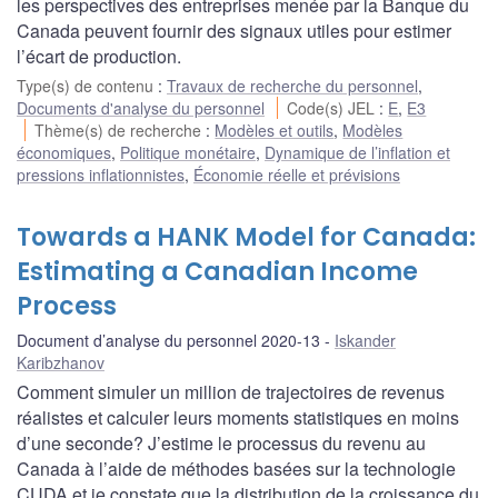
les perspectives des entreprises menée par la Banque du
Canada peuvent fournir des signaux utiles pour estimer
l’écart de production.
Type(s) de contenu
:
Travaux de recherche du personnel
,
Documents d'analyse du personnel
Code(s) JEL
:
E
,
E3
Thème(s) de recherche
:
Modèles et outils
,
Modèles
économiques
,
Politique monétaire
,
Dynamique de l’inflation et
pressions inflationnistes
,
Économie réelle et prévisions
Towards a HANK Model for Canada:
Estimating a Canadian Income
Process
Document d’analyse du personnel 2020-13
Iskander
Karibzhanov
Comment simuler un million de trajectoires de revenus
réalistes et calculer leurs moments statistiques en moins
d’une seconde? J’estime le processus du revenu au
Canada à l’aide de méthodes basées sur la technologie
CUDA et je constate que la distribution de la croissance du