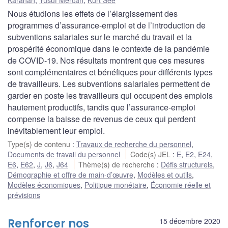
Nous étudions les effets de l’élargissement des
programmes d’assurance-emploi et de l’introduction de
subventions salariales sur le marché du travail et la
prospérité économique dans le contexte de la pandémie
de COVID-19. Nos résultats montrent que ces mesures
sont complémentaires et bénéfiques pour différents types
de travailleurs. Les subventions salariales permettent de
garder en poste les travailleurs qui occupent des emplois
hautement productifs, tandis que l’assurance-emploi
compense la baisse de revenus de ceux qui perdent
inévitablement leur emploi.
Type(s) de contenu
:
Travaux de recherche du personnel
,
Documents de travail du personnel
Code(s) JEL
:
E
,
E2
,
E24
,
E6
,
E62
,
J
,
J6
,
J64
Thème(s) de recherche
:
Défis structurels
,
Démographie et offre de main-d’œuvre
,
Modèles et outils
,
Modèles économiques
,
Politique monétaire
,
Économie réelle et
prévisions
Renforcer nos
15 décembre 2020