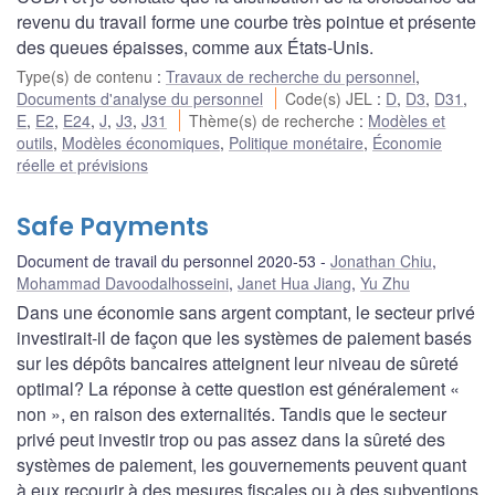
revenu du travail forme une courbe très pointue et présente
des queues épaisses, comme aux États-Unis.
Type(s) de contenu
:
Travaux de recherche du personnel
,
Documents d'analyse du personnel
Code(s) JEL
:
D
,
D3
,
D31
,
E
,
E2
,
E24
,
J
,
J3
,
J31
Thème(s) de recherche
:
Modèles et
outils
,
Modèles économiques
,
Politique monétaire
,
Économie
réelle et prévisions
Safe Payments
Document de travail du personnel 2020-53
Jonathan Chiu
,
Mohammad Davoodalhosseini
,
Janet Hua Jiang
,
Yu Zhu
Dans une économie sans argent comptant, le secteur privé
investirait-il de façon que les systèmes de paiement basés
sur les dépôts bancaires atteignent leur niveau de sûreté
optimal? La réponse à cette question est généralement «
non », en raison des externalités. Tandis que le secteur
privé peut investir trop ou pas assez dans la sûreté des
systèmes de paiement, les gouvernements peuvent quant
à eux recourir à des mesures fiscales ou à des subventions