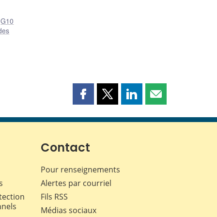
,
G10
des
Partager
Partager
Partager
Partager
cette
cette
cette
cette
page
page
page
page
sur
sur
sur
par
Facebook
X
LinkedIn
courriel
Contact
Pour renseignements
s
Alertes par courriel
tection
Fils RSS
nnels
Médias sociaux