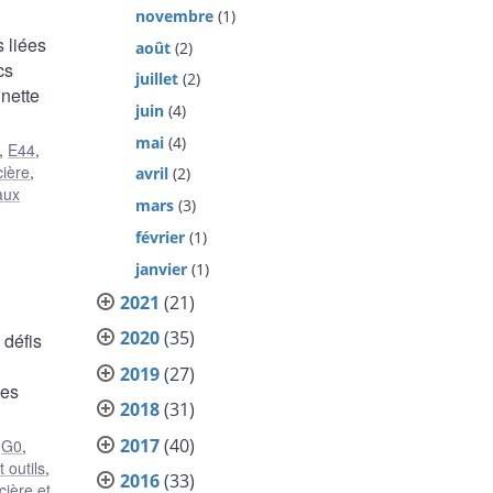
novembre
(1)
 liées
août
(2)
cs
juillet
(2)
nette
juin
(4)
mai
(4)
,
E44
,
cière
,
avril
(2)
aux
mars
(3)
février
(1)
janvier
(1)
2021
(21)
2020
(35)
 défis
2019
(27)
des
2018
(31)
2017
(40)
,
G0
,
 outils
,
2016
(33)
ncière et