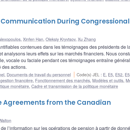
’ Communication During Congressional
Alexopoulos
,
Xinfen Han
,
Oleksiy Kryvtsov
,
Xu Zhang
antifiables contenues dans les témoignages des présidents de l
t analysons leurs effets sur les marchés financiers. Nous const
lle, vocale ou faciale pendant ces témoignages entraîne génér
é des actions.
nel
,
Documents de travail du personnel
Code(s) JEL
:
E
,
E5
,
E52
,
E5
gestion financière
,
Fonctionnement des marchés
,
Modèles et outils
,
M
itique monétaire
,
Cadre et transmission de la politique monétaire
se Agreements from the Canadian
Walton
de l’information sur les opérations de pension à partir de donn