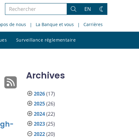
Rechercher
EN
Rechercher
Changez
dans
de
opos de nous
La Banque et vous
Carrières
le
thème
site
Rechercher
ques
Surveillance réglementaire
dans
le
site
Archives
2026
(17)
2025
(26)
2024
(22)
igh-
2023
(25)
2022
(20)