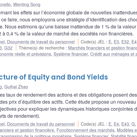
onello
,
Wenting Song
nant les effets sur l’économie globale de nouvelles inattendues
r ce faire, nous employons une stratégie d’identification des cho
ce. Nous estimons qu’une baisse inattendue de 1 % de la valeur 
2 à 0,4 % de la valeur de marché des sociétés non financières.
nel
,
Documents de travail du personnel
Code(s) JEL
:
E
,
E3
,
E32
,
E4
3
,
G32
Thème(s) de recherche
:
Marchés financiers et gestion finan
onomie réelle et prévisions
,
Système financier
,
Crédit aux ménages et 
ture of Equity and Bond Yields
g
,
Guihai Zhao
 des taux de rendement des actions et des obligations posent des
 des prix d’équilibre des actifs. Cette étude propose un nouveau
bjectives pour expliquer les dynamiques historiques conjointes 
arts de rendement).
nel
,
Documents de travail du personnel
Code(s) JEL
:
E
,
E4
,
E43
,
G
anciers et gestion financière
,
Fonctionnement des marchés
,
Modèles et
ransmission de la politique monétaire
,
Système financier
,
Stabilité fina