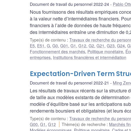
Document de travail du personnel 2022-24
Pablo Ott
Nous fournissons des résultats empiriques concer
à la valeur nette d’intermédiaires financiers. Pou
financiers à l’aide de données de haute fréquen
des intermédiaires entraîne une diminution de 0,
Type(s) de contenu
:
Travaux de recherche du person
E5
,
E51
,
G
,
G0
,
G01
,
G1
,
G12
,
G2
,
G21
,
G23
,
G24
,
G
Fonctionnement des marchés
,
Politique monétaire
,
Éc
entreprises
,
Institutions financières et intermédiation
Expectation-Driven Term Struc
Document de travail du personnel 2022-21
Ming Zen
Les résultats de travaux récents sur la structure
de taille aux modèles existants de détermination
modèle d’équilibre basé sur les anticipations su
rendements boursiers et obligataires (et leurs éc
Type(s) de contenu
:
Travaux de recherche du person
G00
,
G1
,
G12
Thème(s) de recherche
:
Marchés fin
Modèles économiques
,
Politique monétaire
,
Cadre et t