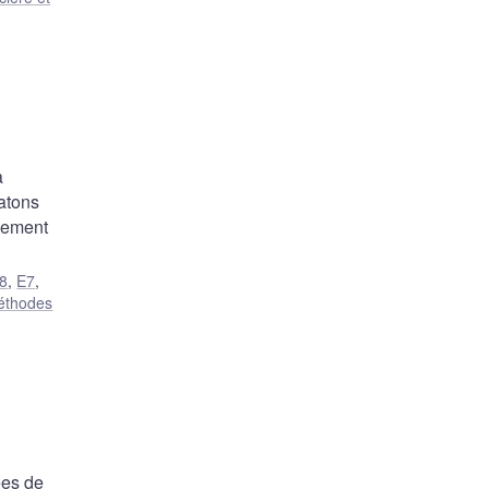
a
atons
alement
8
,
E7
,
éthodes
ées de