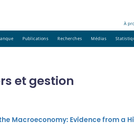
À pr
 banque
Publications
Recherches
Médias
Statisti
rs et gestion
 the Macroeconomy: Evidence from a H