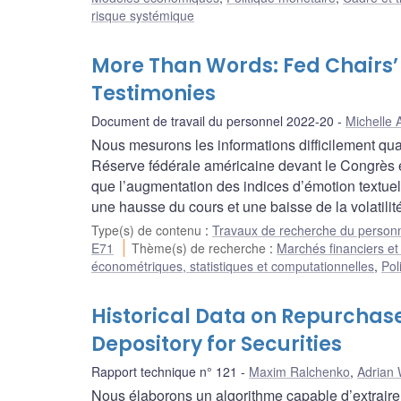
risque systémique
More Than Words: Fed Chairs
Testimonies
Document de travail du personnel 2022-20
Michelle 
Nous mesurons les informations difficilement qu
Réserve fédérale américaine devant le Congrès e
que l’augmentation des indices d’émotion textue
une hausse du cours et une baisse de la volatilit
Type(s) de contenu
:
Travaux de recherche du person
E71
Thème(s) de recherche
:
Marchés financiers et 
économétriques, statistiques et computationnelles
,
Pol
Historical Data on Repurcha
Depository for Securities
Rapport technique n° 121
Maxim Ralchenko
,
Adrian 
Nous élaborons un algorithme capable d’extraire 