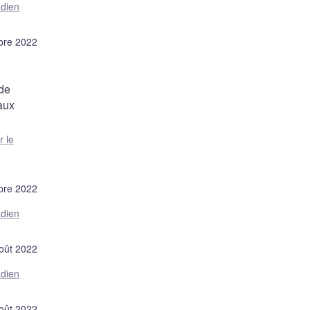
adien
bre 2022
 de
aux
r le
bre 2022
adien
oût 2022
adien
oût 2022