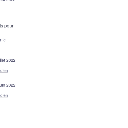
ts pour
r le
illet 2022
adien
juin 2022
adien