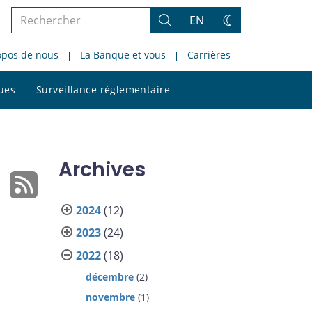
Rechercher
EN
Rechercher
Changez
dans
de
opos de nous
La Banque et vous
Carrières
le
thème
site
Rechercher
ques
Surveillance réglementaire
dans
le
site
Archives
2024
(12)
2023
(24)
2022
(18)
décembre
(2)
novembre
(1)