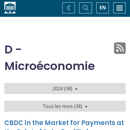
Accueil
Basculer
Togg
EN
Changez
la
navi
recherche
de
thème
D -
Microéconomie
2024 (38)
Tous les mois (38)
CBDC in the Market for Payments at