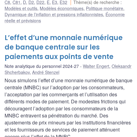
C8
,
C81
,
D
,
D2
,
D22
,
E
,
E3
,
E32
Thème(s) de recherche
:
Modèles et outils
,
Modèles économiques
,
Politique monétaire
,
Dynamique de l’inflation et pressions inflationnistes
,
Économie
réelle et prévisions
L’effet d’une monnaie numérique
de banque centrale sur les
paiements aux points de vente
Note analytique du personnel 2024-27
Walter Engert
,
Oleksandr
Shcherbakov
,
André Stenzel
Nous simulons l’effet d’une monnaie numérique de banque
centrale (MNBC) sur l’adoption par les consommateurs,
l’acceptation par les commerçants et l’utilisation des
différents modes de paiement. De modestes frictions qui
découragent l’adoption par les consommateurs de la
MNBC entravent sa pénétration du marché. Des
ajustements de prix mineurs par les institutions financières
et les fournisseurs de services de paiement atténuent
encore plus l’effet de la MNBC.