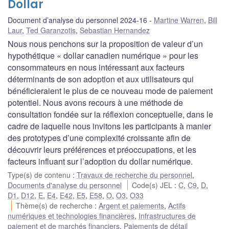
Dollar
Document d’analyse du personnel 2024-16
Martine Warren
,
Bill
Laur
,
Ted Garanzotis
,
Sebastian Hernandez
Nous nous penchons sur la proposition de valeur d’un
hypothétique « dollar canadien numérique » pour les
consommateurs en nous intéressant aux facteurs
déterminants de son adoption et aux utilisateurs qui
bénéficieraient le plus de ce nouveau mode de paiement
potentiel. Nous avons recours à une méthode de
consultation fondée sur la réflexion conceptuelle, dans le
cadre de laquelle nous invitons les participants à manier
des prototypes d’une complexité croissante afin de
découvrir leurs préférences et préoccupations, et les
facteurs influant sur l’adoption du dollar numérique.
Type(s) de contenu
:
Travaux de recherche du personnel
,
Documents d'analyse du personnel
Code(s) JEL
:
C
,
C9
,
D
,
D1
,
D12
,
E
,
E4
,
E42
,
E5
,
E58
,
O
,
O3
,
O33
Thème(s) de recherche
:
Argent et paiements
,
Actifs
numériques et technologies financières
,
Infrastructures de
paiement et de marchés financiers
,
Paiements de détail