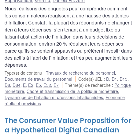
Rupal Kamdar
,
Kelin Lu
,
Daniela Puzzello
Nous réalisons des enquêtes pour comprendre comment
les consommateurs réagissent à une hausse des attentes
d’inflation. Constat : la plupart des répondants ne changent
rien à leurs dépenses, s’en tenant à un budget fixe ou
faisant abstraction de l’inflation dans leurs décisions de
consommation; environ 20 % réduisent leurs dépenses
parce qu’ils se sentent appauvris ou préfèrent investir dans
des actifs à l’abri de l’inflation; et très peu augmentent leurs
dépenses.
Type(s) de contenu
:
Travaux de recherche du personnel
,
Documents de travail du personnel
Code(s) JEL
:
D
,
D1
,
D15
,
D8
,
D84
,
E
,
E2
,
E5
,
E52
,
E7
Thème(s) de recherche
:
Politique
monétaire
,
Cadre et transmission de la politique monétaire
,
Dynamique de l’inflation et pressions inflationnistes
,
Économie
réelle et prévisions
The Consumer Value Proposition for
a Hypothetical Digital Canadian