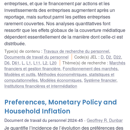
entreprises, et que le financement par actions et les
investissements des entreprises augmentent après un
reportage, mais surtout parmi les petites entreprises
rarement couvertes. Nos analyses quantitatives font
ressortir que les effets globaux de la couverture médiatique
dépendent essentiellement de la manière dont celle-ci est
distribuée.
Type(s) de contenu
:
Travaux de recherche du personnel
,
Documents de travail du personnel
Code(s) JEL
:
D
,
D2
,
D22
,
D6
,
D61
,
L
,
L1
,
L11
,
L2
,
L20
Thème(s) de recherche
:
Marchés
financiers et gestion financière
,
Fonctionnement des marchés
,
Modèles et outils
,
Méthodes économétriques, statistiques et
computationnelles
,
Modèles économiques
,
Système financier
,
Institutions financières et intermédiation
Preferences, Monetary Policy and
Household Inflation
Document de travail du personnel 2024-45
Geoffrey R. Dunbar
Je quantifie l’incidence de l’évolution des préférences des