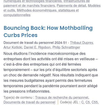
numériques et technologies financières
,
Infrastructures de
paiement et de marchés financiers
,
Paiements de détail
,
Modèles
et outils
,
Méthodes économétriques, statistiques et
computationnelles
Bouncing Back: How Mothballing
Curbs Prices
Document de travail du personnel 2024-51
Thibaut Duprey
,
Artur Kotlicki
,
Daniel E. Rigobon
,
Philip Schnattinger
Nous étudions l’incidence macroéconomique des
entreprises dont les activités ont été mises en veilleuse –
c’est-à-dire des entreprises qui ont été fermées
temporairement – sur les prix d’équilibre sectoriels après
un choc de demande négatif. Nos résultats indiquent que
les mesures budgétaires ayant permis des fermetures
temporaires pendant la pandémie pourraient avoir allégé
les pressions inflationnistes.
Type(s) de contenu
:
Travaux de recherche du personnel
,
Documents de travail du personnel
Code(s) JEL
:
C
,
C5
,
C55
,