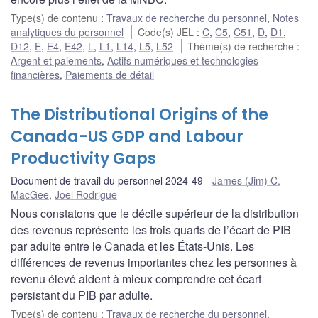
Type(s) de contenu
:
Travaux de recherche du personnel
,
Notes
analytiques du personnel
Code(s) JEL
:
C
,
C5
,
C51
,
D
,
D1
,
D12
,
E
,
E4
,
E42
,
L
,
L1
,
L14
,
L5
,
L52
Thème(s) de recherche
:
Argent et paiements
,
Actifs numériques et technologies
financières
,
Paiements de détail
The Distributional Origins of the
Canada-US GDP and Labour
Productivity Gaps
Document de travail du personnel 2024-49
James (Jim) C.
MacGee
,
Joel Rodrigue
Nous constatons que le décile supérieur de la distribution
des revenus représente les trois quarts de l’écart de PIB
par adulte entre le Canada et les États-Unis. Les
différences de revenus importantes chez les personnes à
revenu élevé aident à mieux comprendre cet écart
persistant du PIB par adulte.
Type(s) de contenu
:
Travaux de recherche du personnel
,