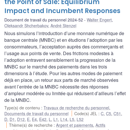
the Point of Sale: Equilibrium
Impact and Incumbent Responses
Document de travail du personnel 2024-52
Walter Engert
,
Oleksandr Shcherbakov
,
André Stenzel
Nous simulons l’introduction d’une monnaie numérique de
banque centrale (MNBC) et en étudions l’adoption par les
consommateurs, l’acceptation auprès des commerçants et
l’usage aux points de vente. Des frictions modestes à
l’adoption entravent sensiblement la progression de la
MNBC sur le marché des paiements dans les trois
dimensions à l’étude. Pour les autres modes de paiement
déjà en place, un retour aux parts de marché observées
avant l’entrée de la MNBC nécessite des réponses
d’ampleur modérée ou limitée qui réduisent d’ailleurs l’effet
de la MNBC.
Type(s) de contenu
:
Travaux de recherche du personnel
,
Documents de travail du personnel
Code(s) JEL
:
C
,
C5
,
C51
,
D
,
D1
,
D12
,
E
,
E4
,
E42
,
L
,
L1
,
L14
,
L5
,
L52
Thème(s) de recherche
:
Argent et paiements
,
Actifs