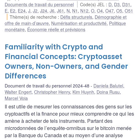
Documents de travail du personnel
Code(s) JEL
:
D
,
D3
,
D31
,
E
,
E2
,
E24
,
J
,
J2
,
J24
,
J6
,
J61
,
N
,
N1
,
N12
,
O
,
O4
,
O47
,
O5
,
O51
Thème(s) de recherche
:
Défis structurels
,
Démographie et
offre de main-d’œuvre
,
Numérisation et productivité
,
Politique
monétaire
,
Économie réelle et prévisions
Familiarity with Crypto and
Financial Concepts: Cryptoasset
Owners, Non-Owners, and Gender
Differences
Document de travail du personnel 2024-48
Daniela Balutel
,
Walter Engert
,
Christopher Henry
,
Kim Huynh
,
Doina Rusu
,
Marcel Voia
Il est utile de mesurer les connaissances des gens sur les
cryptoactifs et la finance pour mieux comprendre ce qui les
amène à acheter de tels instruments. Partant des
microdonnées de l’enquête-omnibus sur le bitcoin menée
par la Banque du Canada et au moyen d’une analyse