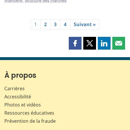
financière
,
Structure des marchés
1
2
3
4
Suivant »
Partager
Partager
Partager
Part
cette
cette
cette
cette
page
page
page
page
sur
sur
sur
par
Facebook
X
LinkedIn
courr
À propos
Carrières
Accessibilité
Photos et vidéos
Ressources éducatives
Prévention de la fraude