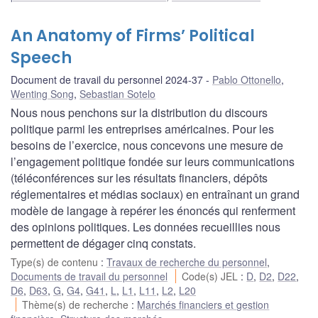
An Anatomy of Firms’ Political
Speech
Document de travail du personnel 2024-37
Pablo Ottonello
,
Wenting Song
,
Sebastian Sotelo
Nous nous penchons sur la distribution du discours
politique parmi les entreprises américaines. Pour les
besoins de l’exercice, nous concevons une mesure de
l’engagement politique fondée sur leurs communications
(téléconférences sur les résultats financiers, dépôts
réglementaires et médias sociaux) en entraînant un grand
modèle de langage à repérer les énoncés qui renferment
des opinions politiques. Les données recueillies nous
permettent de dégager cinq constats.
Type(s) de contenu
:
Travaux de recherche du personnel
,
Documents de travail du personnel
Code(s) JEL
:
D
,
D2
,
D22
,
D6
,
D63
,
G
,
G4
,
G41
,
L
,
L1
,
L11
,
L2
,
L20
Thème(s) de recherche
:
Marchés financiers et gestion