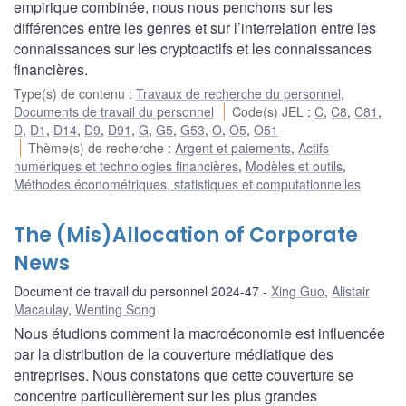
empirique combinée, nous nous penchons sur les
différences entre les genres et sur l’interrelation entre les
connaissances sur les cryptoactifs et les connaissances
financières.
Type(s) de contenu
:
Travaux de recherche du personnel
,
Documents de travail du personnel
Code(s) JEL
:
C
,
C8
,
C81
,
D
,
D1
,
D14
,
D9
,
D91
,
G
,
G5
,
G53
,
O
,
O5
,
O51
Thème(s) de recherche
:
Argent et paiements
,
Actifs
numériques et technologies financières
,
Modèles et outils
,
Méthodes économétriques, statistiques et computationnelles
The (Mis)Allocation of Corporate
News
Document de travail du personnel 2024-47
Xing Guo
,
Alistair
Macaulay
,
Wenting Song
Nous étudions comment la macroéconomie est influencée
par la distribution de la couverture médiatique des
entreprises. Nous constatons que cette couverture se
concentre particulièrement sur les plus grandes