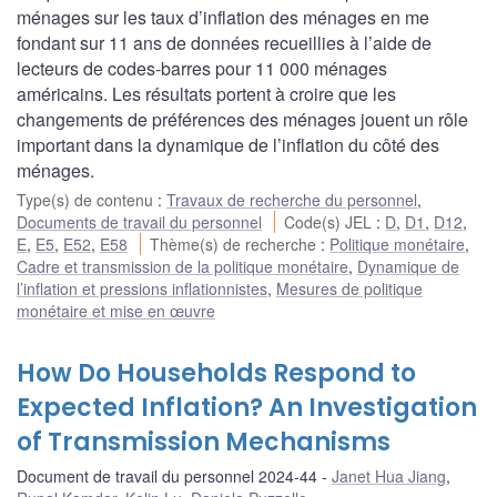
ménages sur les taux d’inflation des ménages en me
fondant sur 11 ans de données recueillies à l’aide de
lecteurs de codes-barres pour 11 000 ménages
américains. Les résultats portent à croire que les
changements de préférences des ménages jouent un rôle
important dans la dynamique de l’inflation du côté des
ménages.
Type(s) de contenu
:
Travaux de recherche du personnel
,
Documents de travail du personnel
Code(s) JEL
:
D
,
D1
,
D12
,
E
,
E5
,
E52
,
E58
Thème(s) de recherche
:
Politique monétaire
,
Cadre et transmission de la politique monétaire
,
Dynamique de
l’inflation et pressions inflationnistes
,
Mesures de politique
monétaire et mise en œuvre
How Do Households Respond to
Expected Inflation? An Investigation
of Transmission Mechanisms
Document de travail du personnel 2024-44
Janet Hua Jiang
,