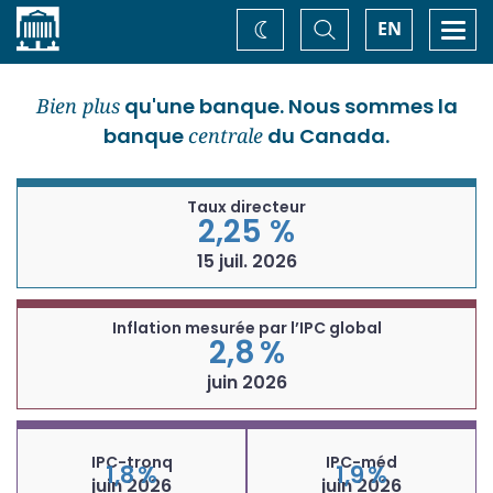
Accueil
Basculer
Togg
EN
Changez
la
navi
recherche
de
thème
Bien plus
qu'une banque. Nous sommes la
banque
centrale
du Canada.
Taux directeur
2,25 %
15 juil. 2026
Inflation mesurée par l’IPC global
2,8 %
juin 2026
IPC-tronq
IPC-méd
1,8 %
1,9 %
juin 2026
juin 2026