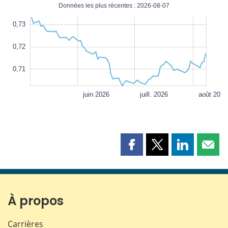
Données les plus récentes : 2026-08-07
(États-
4
0
9
8
0,73
Unis)
0,72
0,71
L
0,71
mai 2026
sept. 2026
L
juin 2026
juill. 2026
août 2026
Partager
Partager
Partager
Part
cette
cette
cette
cette
page
page
page
page
sur
sur
sur
par
Facebook
X
LinkedIn
courr
À propos
Carrières