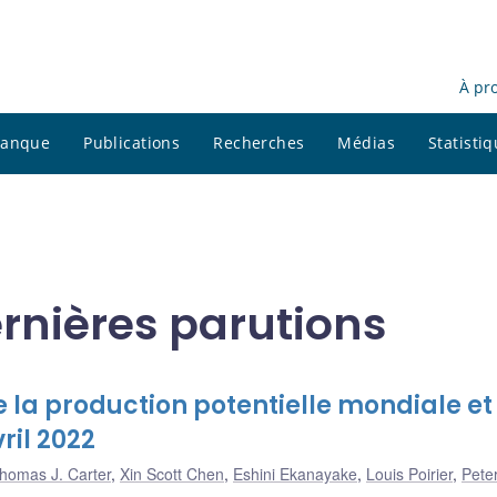
À pr
 banque
Publications
Recherches
Médias
Statisti
rnières parutions
e la production potentielle mondiale et
ril 2022
homas J. Carter
,
Xin Scott Chen
,
Eshini Ekanayake
,
Louis Poirier
,
Pete