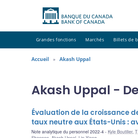
Grandes fonctions
Marchés
Billets de
Accueil
Akash Uppal
Akash Uppal - De
Évaluation de la croissance d
taux neutre aux États-Unis : av
Note analytique du personnel 2022-4
Kyle Boutilier
,
T
Shannon
,
Akash Uppal
,
Lin Xiang