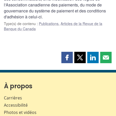
l'Association canadienne des paiements, du mode de
gouvernance du système de paiement et des conditions
d'adhésion à celui-ci.
Type(s) de contenu
:
Publications
,
Articles de la Revue de la
Banque du Canada
Partager
Partager
Partager
Part
cette
cette
cette
cette
page
page
page
page
sur
sur
sur
par
Facebook
X
LinkedIn
courr
À propos
Carrières
Accessibilité
Photos et vidéos