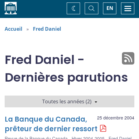
Accueil
Basculer
Togg
EN
Changez
la
navi
recherche
de
thème
Accueil
Fred Daniel
Fred Daniel -
Dernières parutions
Toutes les années (2)
La Banque du Canada,
25 décembre 2004
prêteur de dernier ressort
Revue de la Banque du Canada - Hiver 2004-2005
Fred Daniel
,