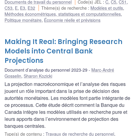
Documents de travail du personnel
Code(s) JEL
:
C
,
C5
,
C51
,
C53
,
E
,
E3
,
E32
Thème(s) de recherche
:
Modèles et outils
,
Méthodes économétriques, statistiques et computationnelles
,
Politique monétaire
,
Économie réelle et prévisions
Making It Real: Bringing Research
Models into Central Bank
Projections
Document d’analyse du personnel 2023-29
Marc-André
Gosselin
,
Sharon Kozicki
La projection macroéconomique et l’analyse des risques
jouent un rôle important dans la prise de décision des
autorités monétaires. Les modèles font partie intégrante de
ce processus. Cette étude décrit comment la Banque du
Canada intègre les modèles utilisés en recherche pure et
leurs apports dans l’environnement de projection des
banques centrales.
Type(s) de contenu
:
Travaux de recherche du personnel
,