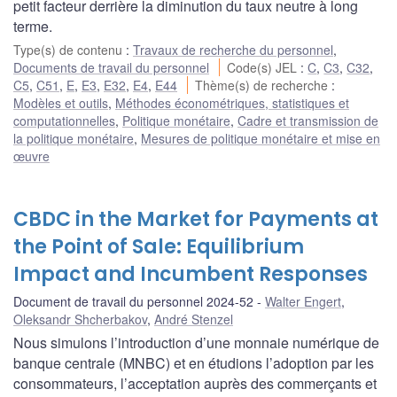
petit facteur derrière la diminution du taux neutre à long
terme.
Type(s) de contenu
:
Travaux de recherche du personnel
,
Documents de travail du personnel
Code(s) JEL
:
C
,
C3
,
C32
,
C5
,
C51
,
E
,
E3
,
E32
,
E4
,
E44
Thème(s) de recherche
:
Modèles et outils
,
Méthodes économétriques, statistiques et
computationnelles
,
Politique monétaire
,
Cadre et transmission de
la politique monétaire
,
Mesures de politique monétaire et mise en
œuvre
CBDC in the Market for Payments at
the Point of Sale: Equilibrium
Impact and Incumbent Responses
Document de travail du personnel 2024-52
Walter Engert
,
Oleksandr Shcherbakov
,
André Stenzel
Nous simulons l’introduction d’une monnaie numérique de
banque centrale (MNBC) et en étudions l’adoption par les
consommateurs, l’acceptation auprès des commerçants et