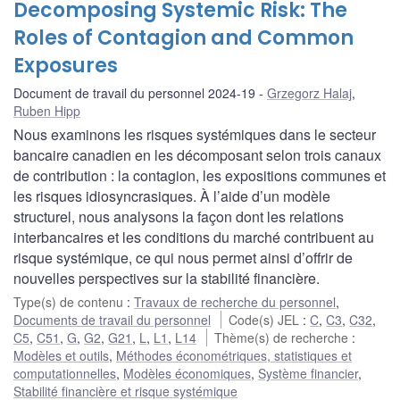
Decomposing Systemic Risk: The
Roles of Contagion and Common
Exposures
Document de travail du personnel 2024-19
Grzegorz Halaj
,
Ruben Hipp
Nous examinons les risques systémiques dans le secteur
bancaire canadien en les décomposant selon trois canaux
de contribution : la contagion, les expositions communes et
les risques idiosyncrasiques. À l’aide d’un modèle
structurel, nous analysons la façon dont les relations
interbancaires et les conditions du marché contribuent au
risque systémique, ce qui nous permet ainsi d’offrir de
nouvelles perspectives sur la stabilité financière.
Type(s) de contenu
:
Travaux de recherche du personnel
,
Documents de travail du personnel
Code(s) JEL
:
C
,
C3
,
C32
,
C5
,
C51
,
G
,
G2
,
G21
,
L
,
L1
,
L14
Thème(s) de recherche
:
Modèles et outils
,
Méthodes économétriques, statistiques et
computationnelles
,
Modèles économiques
,
Système financier
,
Stabilité financière et risque systémique