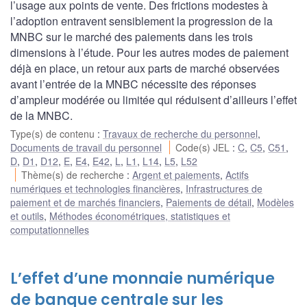
l’usage aux points de vente. Des frictions modestes à
l’adoption entravent sensiblement la progression de la
MNBC sur le marché des paiements dans les trois
dimensions à l’étude. Pour les autres modes de paiement
déjà en place, un retour aux parts de marché observées
avant l’entrée de la MNBC nécessite des réponses
d’ampleur modérée ou limitée qui réduisent d’ailleurs l’effet
de la MNBC.
Type(s) de contenu
:
Travaux de recherche du personnel
,
Documents de travail du personnel
Code(s) JEL
:
C
,
C5
,
C51
,
D
,
D1
,
D12
,
E
,
E4
,
E42
,
L
,
L1
,
L14
,
L5
,
L52
Thème(s) de recherche
:
Argent et paiements
,
Actifs
numériques et technologies financières
,
Infrastructures de
paiement et de marchés financiers
,
Paiements de détail
,
Modèles
et outils
,
Méthodes économétriques, statistiques et
computationnelles
L’effet d’une monnaie numérique
de banque centrale sur les