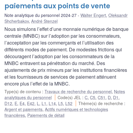
paiements aux points de vente
Note analytique du personnel 2024-27
Walter Engert
,
Oleksandr
Shcherbakov
,
André Stenzel
Nous simulons l’effet d’une monnaie numérique de banque
centrale (MNBC) sur l’adoption par les consommateurs,
l’acceptation par les commerçants et l’utilisation des
différents modes de paiement. De modestes frictions qui
découragent l’adoption par les consommateurs de la
MNBC entravent sa pénétration du marché. Des
ajustements de prix mineurs par les institutions financières
et les fournisseurs de services de paiement atténuent
encore plus l’effet de la MNBC.
Type(s) de contenu
:
Travaux de recherche du personnel
,
Notes
analytiques du personnel
Code(s) JEL
:
C
,
C5
,
C51
,
D
,
D1
,
D12
,
E
,
E4
,
E42
,
L
,
L1
,
L14
,
L5
,
L52
Thème(s) de recherche
:
Argent et paiements
,
Actifs numériques et technologies
financières
,
Paiements de détail