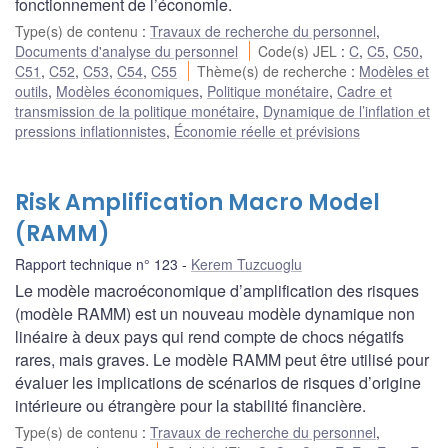
fonctionnement de l’économie.
Type(s) de contenu
:
Travaux de recherche du personnel
,
Documents d'analyse du personnel
Code(s) JEL
:
C
,
C5
,
C50
,
C51
,
C52
,
C53
,
C54
,
C55
Thème(s) de recherche
:
Modèles et
outils
,
Modèles économiques
,
Politique monétaire
,
Cadre et
transmission de la politique monétaire
,
Dynamique de l’inflation et
pressions inflationnistes
,
Économie réelle et prévisions
Risk Amplification Macro Model
(RAMM)
Rapport technique n° 123
Kerem Tuzcuoglu
Le modèle macroéconomique d’amplification des risques
(modèle RAMM) est un nouveau modèle dynamique non
linéaire à deux pays qui rend compte de chocs négatifs
rares, mais graves. Le modèle RAMM peut être utilisé pour
évaluer les implications de scénarios de risques d’origine
intérieure ou étrangère pour la stabilité financière.
Type(s) de contenu
:
Travaux de recherche du personnel
,