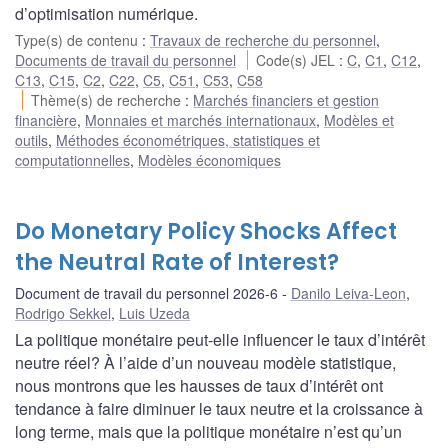
d’optimisation numérique.
Type(s) de contenu
:
Travaux de recherche du personnel
,
Documents de travail du personnel
Code(s) JEL
:
C
,
C1
,
C12
,
C13
,
C15
,
C2
,
C22
,
C5
,
C51
,
C53
,
C58
Thème(s) de recherche
:
Marchés financiers et gestion
financière
,
Monnaies et marchés internationaux
,
Modèles et
outils
,
Méthodes économétriques, statistiques et
computationnelles
,
Modèles économiques
Do Monetary Policy Shocks Affect
the Neutral Rate of Interest?
Document de travail du personnel 2026-6
Danilo Leiva-Leon
,
Rodrigo Sekkel
,
Luis Uzeda
La politique monétaire peut-elle influencer le taux d’intérêt
neutre réel? À l’aide d’un nouveau modèle statistique,
nous montrons que les hausses de taux d’intérêt ont
tendance à faire diminuer le taux neutre et la croissance à
long terme, mais que la politique monétaire n’est qu’un