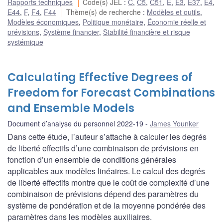
Rapports techniques
Code(s) JEL
:
C
,
C5
,
C51
,
E
,
E3
,
E37
,
E4
,
E44
,
F
,
F4
,
F44
Thème(s) de recherche
:
Modèles et outils
,
Modèles économiques
,
Politique monétaire
,
Économie réelle et
prévisions
,
Système financier
,
Stabilité financière et risque
systémique
Calculating Effective Degrees of
Freedom for Forecast Combinations
and Ensemble Models
Document d’analyse du personnel 2022-19
James Younker
Dans cette étude, l’auteur s’attache à calculer les degrés
de liberté effectifs d’une combinaison de prévisions en
fonction d’un ensemble de conditions générales
applicables aux modèles linéaires. Le calcul des degrés
de liberté effectifs montre que le coût de complexité d’une
combinaison de prévisions dépend des paramètres du
système de pondération et de la moyenne pondérée des
paramètres dans les modèles auxiliaires.