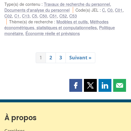
Type(s) de contenu
:
Travaux de recherche du personnel
,
Documents d'analyse du personnel
Code(s) JEL
:
C
,
C0
,
C01
,
C02
,
C1
,
C13
,
C5
,
C50
,
C51
,
C52
,
C53
Thème(s) de recherche
:
Modèles et outils
,
Méthodes
économétriques, statistiques et computationnelles
,
Politique
monétaire
,
Économie réelle et prévisions
1
2
3
Suivant »
Partager
Partager
Partager
Part
cette
cette
cette
cette
page
page
page
page
sur
sur
sur
par
Facebook
X
LinkedIn
courr
À propos