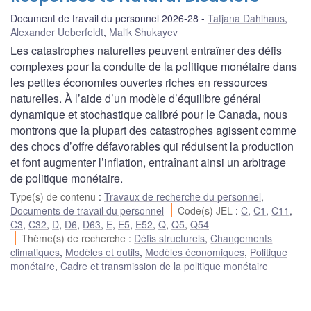
Document de travail du personnel 2026-28
Tatjana Dahlhaus
,
Alexander Ueberfeldt
,
Malik Shukayev
Les catastrophes naturelles peuvent entraîner des défis
complexes pour la conduite de la politique monétaire dans
les petites économies ouvertes riches en ressources
naturelles. À l’aide d’un modèle d’équilibre général
dynamique et stochastique calibré pour le Canada, nous
montrons que la plupart des catastrophes agissent comme
des chocs d’offre défavorables qui réduisent la production
et font augmenter l’inflation, entraînant ainsi un arbitrage
de politique monétaire.
Type(s) de contenu
:
Travaux de recherche du personnel
,
Documents de travail du personnel
Code(s) JEL
:
C
,
C1
,
C11
,
C3
,
C32
,
D
,
D6
,
D63
,
E
,
E5
,
E52
,
Q
,
Q5
,
Q54
Thème(s) de recherche
:
Défis structurels
,
Changements
climatiques
,
Modèles et outils
,
Modèles économiques
,
Politique
monétaire
,
Cadre et transmission de la politique monétaire