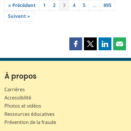
« Précédent
1
2
3
4
5
…
895
Suivant »
Partager
Partager
Partager
Part
cette
cette
cette
cette
page
page
page
page
sur
sur
sur
par
Facebook
X
LinkedIn
courr
À propos
Carrières
Accessibilité
Photos et vidéos
Ressources éducatives
Prévention de la fraude