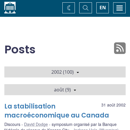
Accueil
Basculer
Togg
EN
Changez
la
navi
recherche
de
thème
Posts
2002 (100)
août (9)
La stabilisation
31 août 2002
macroéconomique au Canada
Discours
David Dodge
symposium organisé par la Banque
fédérale de réserve de Kansas City
Jackson Hole (Wyoming)