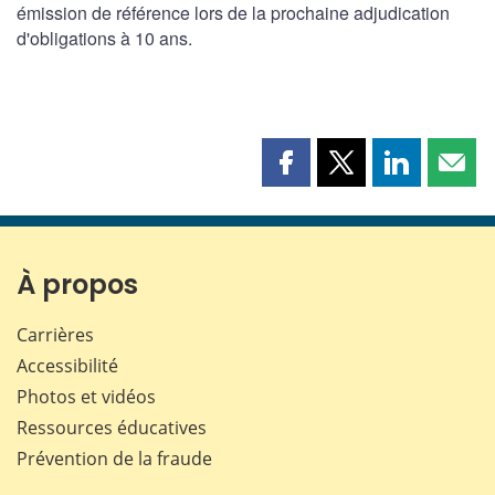
émission de référence lors de la prochaine adjudication
d'obligations à 10 ans.
Partager
Partager
Partager
Part
cette
cette
cette
cette
page
page
page
page
sur
sur
sur
par
Facebook
X
LinkedIn
courr
À propos
Carrières
Accessibilité
Photos et vidéos
Ressources éducatives
Prévention de la fraude