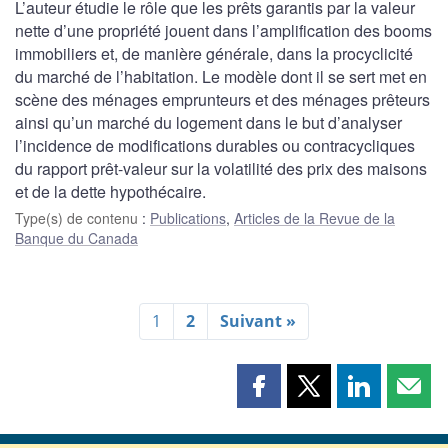
L’auteur étudie le rôle que les prêts garantis par la valeur
nette d’une propriété jouent dans l’amplification des booms
immobiliers et, de manière générale, dans la procyclicité
du marché de l’habitation. Le modèle dont il se sert met en
scène des ménages emprunteurs et des ménages prêteurs
ainsi qu’un marché du logement dans le but d’analyser
l’incidence de modifications durables ou contracycliques
du rapport prêt-valeur sur la volatilité des prix des maisons
et de la dette hypothécaire.
Type(s) de contenu
:
Publications
,
Articles de la Revue de la
Banque du Canada
1
2
Suivant »
Partager
Partager
Partager
Part
cette
cette
cette
cette
page
page
page
page