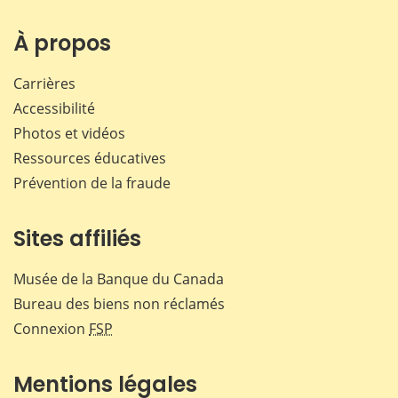
sur
sur
sur
par
Facebook
X
LinkedIn
courr
À propos
Carrières
Accessibilité
Photos et vidéos
Ressources éducatives
Prévention de la fraude
Sites affiliés
Musée de la Banque du Canada
Bureau des biens non réclamés
Connexion
FSP
Mentions légales