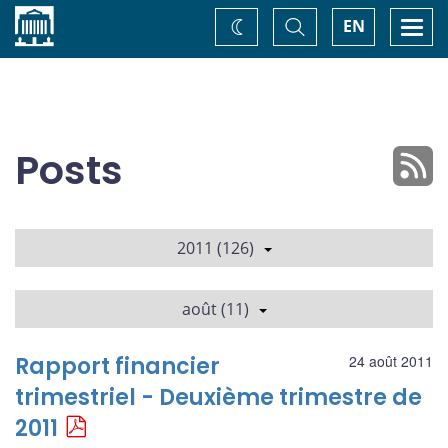
Accueil
Basculer
Togg
EN
Changez
la
navi
recherche
de
thème
Posts
2011 (126)
août (11)
Rapport financier
24 août 2011
trimestriel - Deuxième trimestre de
2011