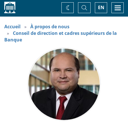
Accueil
Basculer
Togg
EN
Changez
la
navi
recherche
de
thème
Accueil
À propos de nous
Conseil de direction et cadres supérieurs de la
Banque