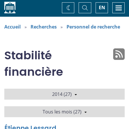
Accueil
Basculer
Togg
EN
Changez
la
navi
recherche
de
thème
Accueil
Recherches
Personnel de recherche
Stabilité
financière
2014 (27)
Tous les mois (27)
Étienne Lessard