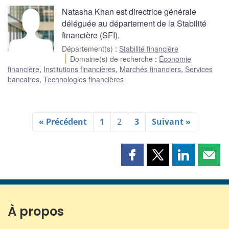
Natasha Khan est directrice générale
déléguée au département de la Stabilité
financière (SFI).
Département(s)
:
Stabilité financière
Domaine(s) de recherche
:
Économie
financière
,
Institutions financières
,
Marchés financiers
,
Services
bancaires
,
Technologies financières
« Précédent
1
2
3
Suivant »
Partager
Partager
Partager
Part
cette
cette
cette
cette
page
page
page
page
sur
sur
sur
par
Facebook
X
LinkedIn
courr
À propos