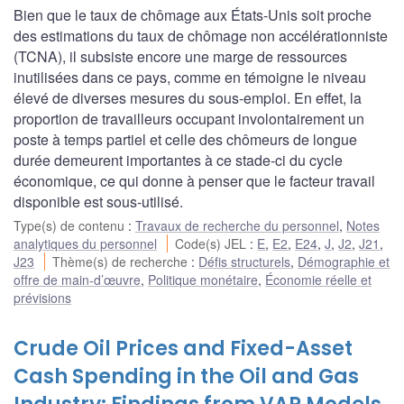
Bien que le taux de chômage aux États-Unis soit proche
des estimations du taux de chômage non accélérationniste
(TCNA), il subsiste encore une marge de ressources
inutilisées dans ce pays, comme en témoigne le niveau
élevé de diverses mesures du sous-emploi. En effet, la
proportion de travailleurs occupant involontairement un
poste à temps partiel et celle des chômeurs de longue
durée demeurent importantes à ce stade-ci du cycle
économique, ce qui donne à penser que le facteur travail
disponible est sous-utilisé.
Type(s) de contenu
:
Travaux de recherche du personnel
,
Notes
analytiques du personnel
Code(s) JEL
:
E
,
E2
,
E24
,
J
,
J2
,
J21
,
J23
Thème(s) de recherche
:
Défis structurels
,
Démographie et
offre de main-d’œuvre
,
Politique monétaire
,
Économie réelle et
prévisions
Crude Oil Prices and Fixed-Asset
Cash Spending in the Oil and Gas