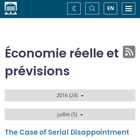
Accueil
Basculer
Togg
EN
Changez
la
navi
recherche
de
thème
Économie réelle et
prévisions
2016 (24)
juillet (5)
The Case of Serial Disappointment