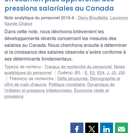
pressions salariales au Canada
Note analytique du personnel 2016-6
Dany Brouillette
,
Laurence
Savoie-Chabot
Dans cette note, nous décrivons brièvement les
développements récents concernant les mesures des
salaires au Canada. Nous cherchons ensuite à déterminer
si la croissance des salaires observée s’avère conforme à
ses déterminants fondamentaux.
Type(s) de contenu
:
Travaux de recherche du personnel
,
Notes
analytiques du personnel
Code(s) JEL
:
E
,
E2
,
E24
,
J
,
J3
,
J30
Thème(s) de recherche
:
Défis structurels
,
Démographie et
offre de main-d’œuvre
,
Politique monétaire
,
Dynamique de
l’inflation et pressions inflationnistes
,
Économie réelle et
prévisions
Partager
Partager
Partager
Part