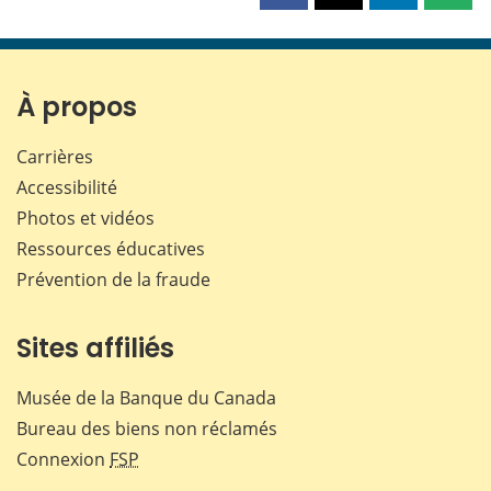
cette
cette
cette
cette
page
page
page
page
sur
sur
sur
par
Facebook
X
LinkedIn
courr
À propos
Carrières
Accessibilité
Photos et vidéos
Ressources éducatives
Prévention de la fraude
Sites affiliés
Musée de la Banque du Canada
Bureau des biens non réclamés
Connexion
FSP