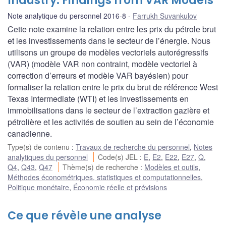
Industry: Findings from VAR Models
Note analytique du personnel 2016-8
Farrukh Suvankulov
Cette note examine la relation entre les prix du pétrole brut
et les investissements dans le secteur de l’énergie. Nous
utilisons un groupe de modèles vectoriels autorégressifs
(VAR) (modèle VAR non contraint, modèle vectoriel à
correction d’erreurs et modèle VAR bayésien) pour
formaliser la relation entre le prix du brut de référence West
Texas Intermediate (WTI) et les investissements en
immobilisations dans le secteur de l’extraction gazière et
pétrolière et les activités de soutien au sein de l’économie
canadienne.
Type(s) de contenu
:
Travaux de recherche du personnel
,
Notes
analytiques du personnel
Code(s) JEL
:
E
,
E2
,
E22
,
E27
,
Q
,
Q4
,
Q43
,
Q47
Thème(s) de recherche
:
Modèles et outils
,
Méthodes économétriques, statistiques et computationnelles
,
Politique monétaire
,
Économie réelle et prévisions
Ce que révèle une analyse