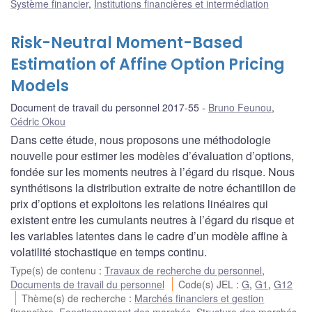
Système financier
,
Institutions financières et intermédiation
Risk-Neutral Moment-Based
Estimation of Affine Option Pricing
Models
Document de travail du personnel 2017-55
Bruno Feunou
,
Cédric Okou
Dans cette étude, nous proposons une méthodologie
nouvelle pour estimer les modèles d’évaluation d’options,
fondée sur les moments neutres à l’égard du risque. Nous
synthétisons la distribution extraite de notre échantillon de
prix d’options et exploitons les relations linéaires qui
existent entre les cumulants neutres à l’égard du risque et
les variables latentes dans le cadre d’un modèle affine à
volatilité stochastique en temps continu.
Type(s) de contenu
:
Travaux de recherche du personnel
,
Documents de travail du personnel
Code(s) JEL
:
G
,
G1
,
G12
Thème(s) de recherche
:
Marchés financiers et gestion
financière
,
Fonctionnement des marchés
,
Structure des marchés
,