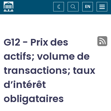
Accueil
Basculer
Togg
EN
Changez
la
navi
recherche
de
thème
G12 - Prix des
actifs; volume de
transactions; taux
d’intérêt
obligataires