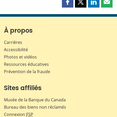
Partager
Partager
Partager
Part
cette
cette
cette
cette
page
page
page
page
sur
sur
sur
par
Facebook
X
LinkedIn
courr
À propos
Carrières
Accessibilité
Photos et vidéos
Ressources éducatives
Prévention de la fraude
Sites affiliés
Musée de la Banque du Canada
Bureau des biens non réclamés
Connexion
FSP