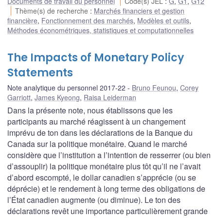
Documents de travail du personnel
Code(s) JEL
:
G
,
G1
,
G12
Thème(s) de recherche
:
Marchés financiers et gestion
financière
,
Fonctionnement des marchés
,
Modèles et outils
,
Méthodes économétriques, statistiques et computationnelles
The Impacts of Monetary Policy
Statements
Note analytique du personnel 2017-22
Bruno Feunou
,
Corey
Garriott
,
James Kyeong
,
Raisa Leiderman
Dans la présente note, nous établissons que les
participants au marché réagissent à un changement
imprévu de ton dans les déclarations de la Banque du
Canada sur la politique monétaire. Quand le marché
considère que l’institution a l’intention de resserrer (ou bien
d’assouplir) la politique monétaire plus tôt qu’il ne l’avait
d’abord escompté, le dollar canadien s’apprécie (ou se
déprécie) et le rendement à long terme des obligations de
l’État canadien augmente (ou diminue). Le ton des
déclarations revêt une importance particulièrement grande