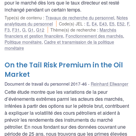
pour le marché dès lors que le taux directeur est resté
inchangé pendant un certain temps.
Type(s) de contenu
:
Travaux de recherche du personnel
,
Notes
analytiques du personnel
Code(s) JEL
:
E
,
E4
,
E43
,
E5
,
E52
,
F
,
F3
,
F31
,
G
,
G1
,
G12
Thème(s) de recherche
:
Marchés
financiers et gestion financière
,
Fonctionnement des marchés
,
Politique monétaire
,
Cadre et transmission de la politique
monétaire
On the Tail Risk Premium in the Oil
Market
Document de travail du personnel 2017-46
Reinhard Ellwanger
Cette étude montre que les variations de la peur
d’événements extrêmes parmi les acteurs des marchés,
inférées à partir des options sur le pétrole brut, contribuent
à expliquer la volatilité des cours pétroliers et aident à
prévoir les rendements des instruments du marché
pétrolier. En nous fondant sur des données couvrant une
période de 25 ans, nous trouvons que les primes élevées