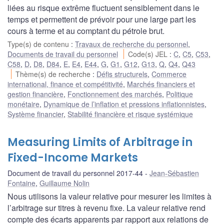
liées au risque extrême fluctuent sensiblement dans le
temps et permettent de prévoir pour une large part les
cours à terme et au comptant du pétrole brut.
Type(s) de contenu
:
Travaux de recherche du personnel
,
Documents de travail du personnel
Code(s) JEL
:
C
,
C5
,
C53
,
C58
,
D
,
D8
,
D84
,
E
,
E4
,
E44
,
G
,
G1
,
G12
,
G13
,
Q
,
Q4
,
Q43
Thème(s) de recherche
:
Défis structurels
,
Commerce
international, finance et compétitivité
,
Marchés financiers et
gestion financière
,
Fonctionnement des marchés
,
Politique
monétaire
,
Dynamique de l’inflation et pressions inflationnistes
,
Système financier
,
Stabilité financière et risque systémique
Measuring Limits of Arbitrage in
Fixed-Income Markets
Document de travail du personnel 2017-44
Jean-Sébastien
Fontaine
,
Guillaume Nolin
Nous utilisons la valeur relative pour mesurer les limites à
l’arbitrage sur titres à revenu fixe. La valeur relative rend
compte des écarts apparents par rapport aux relations de