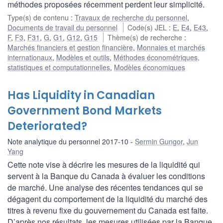
méthodes proposées récemment perdent leur simplicité.
Type(s) de contenu
:
Travaux de recherche du personnel
,
Documents de travail du personnel
Code(s) JEL
:
E
,
E4
,
E43
,
F
,
F3
,
F31
,
G
,
G1
,
G12
,
G15
Thème(s) de recherche
:
Marchés financiers et gestion financière
,
Monnaies et marchés
internationaux
,
Modèles et outils
,
Méthodes économétriques,
statistiques et computationnelles
,
Modèles économiques
Has Liquidity in Canadian
Government Bond Markets
Deteriorated?
Note analytique du personnel 2017-10
Sermin Gungor
,
Jun
Yang
Cette note vise à décrire les mesures de la liquidité qui
servent à la Banque du Canada à évaluer les conditions
de marché. Une analyse des récentes tendances qui se
dégagent du comportement de la liquidité du marché des
titres à revenu fixe du gouvernement du Canada est faite.
D’après nos résultats, les mesures utilisées par la Banque