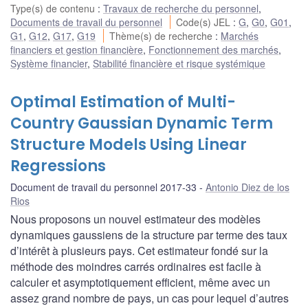
Type(s) de contenu
:
Travaux de recherche du personnel
,
Documents de travail du personnel
Code(s) JEL
:
G
,
G0
,
G01
,
G1
,
G12
,
G17
,
G19
Thème(s) de recherche
:
Marchés
financiers et gestion financière
,
Fonctionnement des marchés
,
Système financier
,
Stabilité financière et risque systémique
Optimal Estimation of Multi-
Country Gaussian Dynamic Term
Structure Models Using Linear
Regressions
Document de travail du personnel 2017-33
Antonio Diez de los
Rios
Nous proposons un nouvel estimateur des modèles
dynamiques gaussiens de la structure par terme des taux
d’intérêt à plusieurs pays. Cet estimateur fondé sur la
méthode des moindres carrés ordinaires est facile à
calculer et asymptotiquement efficient, même avec un
assez grand nombre de pays, un cas pour lequel d’autres