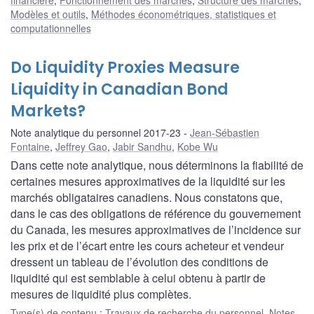
Modèles et outils
,
Méthodes économétriques, statistiques et
computationnelles
Do Liquidity Proxies Measure
Liquidity in Canadian Bond
Markets?
Note analytique du personnel 2017-23
Jean-Sébastien
Fontaine
,
Jeffrey Gao
,
Jabir Sandhu
,
Kobe Wu
Dans cette note analytique, nous déterminons la fiabilité de
certaines mesures approximatives de la liquidité sur les
marchés obligataires canadiens. Nous constatons que,
dans le cas des obligations de référence du gouvernement
du Canada, les mesures approximatives de l’incidence sur
les prix et de l’écart entre les cours acheteur et vendeur
dressent un tableau de l’évolution des conditions de
liquidité qui est semblable à celui obtenu à partir de
mesures de liquidité plus complètes.
Type(s) de contenu
:
Travaux de recherche du personnel
,
Notes