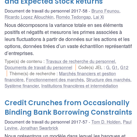
and Expected Stock Returns
Document de travail du personnel 2017-58
Bruno Feunou
,
Ricardo Lopez Aliouchkin
,
Roméo Tedongap
,
Lai Xi
Nous décomposons la variance totale en ses éléments
positifs et négatifs et mesurons les primes associées à
leurs fluctuations à partir de données sur les actions et les
options, données tirées d’un vaste échantillon représentatif
d’entreprises.
Type(s) de contenu
:
Travaux de recherche du personnel
,
Documents de travail du personnel
Code(s) JEL
:
G
,
G1
,
G12
Thème(s) de recherche
:
Marchés financiers et gestion
financière
,
Fonctionnement des marchés
,
Structure des marchés
,
Système financier
,
Institutions financières et intermédiation
Credit Crunches from Occasionally
Binding Bank Borrowing Constraints
Document de travail du personnel 2017-57
Tom D. Holden
,
Paul
Levine
,
Jonathan Swarbrick
Nous présentons un modèle dans lequel les banques et