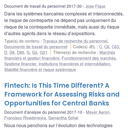
Document de travail du personnel 2017-30
Jose Fique
Dans les systèmes bancaires complexes et interconnectés,
le risque de contrepartie ne dépend pas uniquement du
risque de la contrepartie immédiate, mais aussi du risque
d’autres agents dans le réseau d’expositions.
Type(s) de contenu
:
Travaux de recherche du personnel
,
Documents de travail du personnel
Code(s) JEL
:
C
,
C6
,
C63
,
D
,
D8
,
D85
,
G
,
G2
,
G21
Thème(s) de recherche
:
Marchés
financiers et gestion financière
,
Fonctionnement des marchés
,
Système financier
,
Institutions financières et intermédiation
,
Stabilité financière et risque systémique
Fintech: Is This Time Different? A
Framework for Assessing Risks and
Opportunities for Central Banks
Document d’analyse du personnel 2017-10
Meyer Aaron
,
Francisco Rivadeneyra
,
Samantha Sohal
Nous nous penchons sur l’évolution des technologies