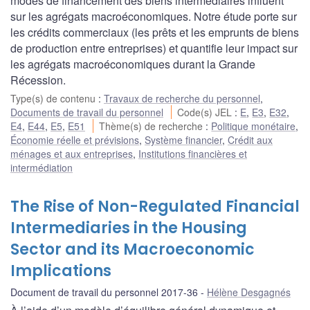
modes de financement des biens intermédiaires influent
sur les agrégats macroéconomiques. Notre étude porte sur
les crédits commerciaux (les prêts et les emprunts de biens
de production entre entreprises) et quantifie leur impact sur
les agrégats macroéconomiques durant la Grande
Récession.
Type(s) de contenu
:
Travaux de recherche du personnel
,
Documents de travail du personnel
Code(s) JEL
:
E
,
E3
,
E32
,
E4
,
E44
,
E5
,
E51
Thème(s) de recherche
:
Politique monétaire
,
Économie réelle et prévisions
,
Système financier
,
Crédit aux
ménages et aux entreprises
,
Institutions financières et
intermédiation
The Rise of Non-Regulated Financial
Intermediaries in the Housing
Sector and its Macroeconomic
Implications
Document de travail du personnel 2017-36
Hélène Desgagnés