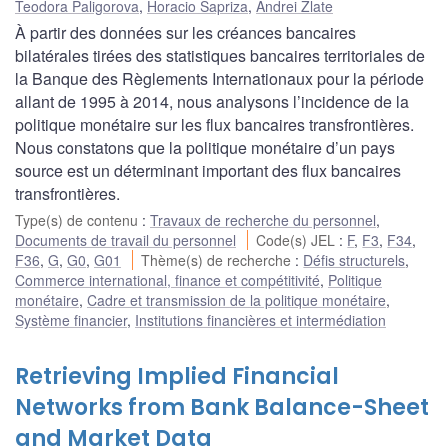
Teodora Paligorova
,
Horacio Sapriza
,
Andrei Zlate
À partir des données sur les créances bancaires
bilatérales tirées des statistiques bancaires territoriales de
la Banque des Règlements Internationaux pour la période
allant de 1995 à 2014, nous analysons l’incidence de la
politique monétaire sur les flux bancaires transfrontières.
Nous constatons que la politique monétaire d’un pays
source est un déterminant important des flux bancaires
transfrontières.
Type(s) de contenu
:
Travaux de recherche du personnel
,
Documents de travail du personnel
Code(s) JEL
:
F
,
F3
,
F34
,
F36
,
G
,
G0
,
G01
Thème(s) de recherche
:
Défis structurels
,
Commerce international, finance et compétitivité
,
Politique
monétaire
,
Cadre et transmission de la politique monétaire
,
Système financier
,
Institutions financières et intermédiation
Retrieving Implied Financial
Networks from Bank Balance-Sheet
and Market Data