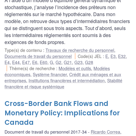
À l’aide d’un modèle d’équilibre général dynamique et
stochastique, j’analyse l’incidence des prêteurs non
réglementés sur le marché hypothécaire. Dans mon
modèle, on retrouve deux types d’intermédiaires financiers
qui se distinguent sous trois aspects. Tout d’abord, seuls
les intermédiaires réglementés sont soumis à des
exigences de fonds propres.
Type(s) de contenu
:
Travaux de recherche du personnel
,
Documents de travail du personnel
Code(s) JEL
:
E
,
E3
,
E32
,
E4
,
E44
,
E47
,
E6
,
E60
,
G
,
G2
,
G21
,
G23
,
G28
Thème(s) de recherche
:
Modèles et outils
,
Modèles
économiques
,
Système financier
,
Crédit aux ménages et aux
entreprises
,
Institutions financières et intermédiation
,
Stabilité
financière et risque systémique
Cross-Border Bank Flows and
Monetary Policy: Implications for
Canada
Document de travail du personnel 2017-34
Ricardo Correa
,