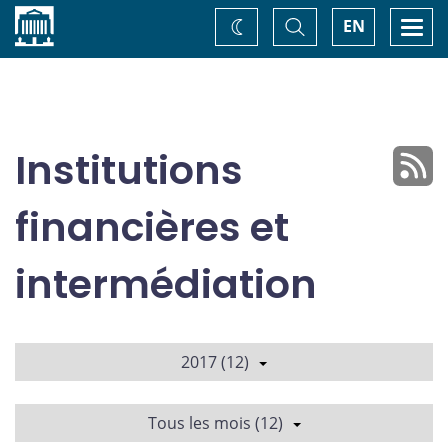
Accueil
Basculer
Togg
EN
Changez
la
navi
recherche
de
thème
Institutions
financières et
intermédiation
2017 (12)
Tous les mois (12)