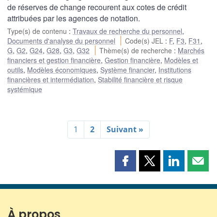
de réserves de change recourent aux cotes de crédit
attribuées par les agences de notation.
Type(s) de contenu
:
Travaux de recherche du personnel
,
Documents d'analyse du personnel
Code(s) JEL
:
F
,
F3
,
F31
,
G
,
G2
,
G24
,
G28
,
G3
,
G32
Thème(s) de recherche
:
Marchés
financiers et gestion financière
,
Gestion financière
,
Modèles et
outils
,
Modèles économiques
,
Système financier
,
Institutions
financières et intermédiation
,
Stabilité financière et risque
systémique
1
2
Suivant »
Partager
Partager
Partager
Part
cette
cette
cette
cette
page
page
page
page
sur
sur
sur
par
Facebook
X
LinkedIn
courr
À propos