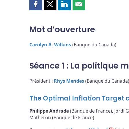
Partager
Partager
Partager
Partager
cette
cette
cette
cette
page
page
page
page
sur
sur
sur
par
Mot d’ouverture
Facebook
X
LinkedIn
courriel
Carolyn A. Wilkins
(Banque du Canada)
Séance 1 : La politique 
Président :
Rhys Mendes
(Banque du Canada
The Optimal Inflation Target a
Philippe Andrade
(Banque de France), Jordi G
Matheron (Banque de France)