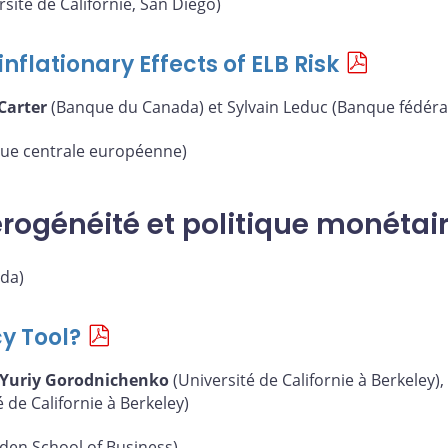
sité de Californie, San Diego)
nflationary Effects of ELB Risk
Carter
(Banque du Canada) et Sylvain Leduc (Banque fédéral
ue centrale européenne)
érogénéité et politique monétai
da)
cy Tool?
Yuriy Gorodnichenko
(Université de Californie à Berkeley)
de Californie à Berkeley)
den School of Business)