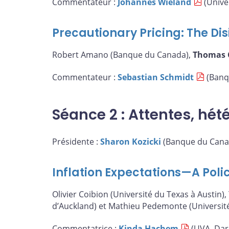
Commentateur :
Johannes Wieland
(Univer
Precautionary Pricing: The Disi
Robert Amano (Banque du Canada),
Thomas 
Commentateur :
Sebastian Schmidt
(Banq
Séance 2 : Attentes, hét
Présidente :
Sharon Kozicki
(Banque du Cana
Inflation Expectations—A Poli
Olivier Coibion (Université du Texas à Austin),
d’Auckland) et Mathieu Pedemonte (Université 
Commentatrice :
Kinda Hachem
(UVA, Dar