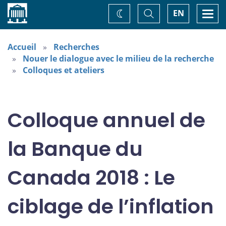
Accueil
Basculer
Togg
EN
Changez
la
navi
recherche
de
thème
Accueil
Recherches
Nouer le dialogue avec le milieu de la recherche
Colloques et ateliers
Colloque annuel de
la Banque du
Canada 2018 : Le
ciblage de l’inflation