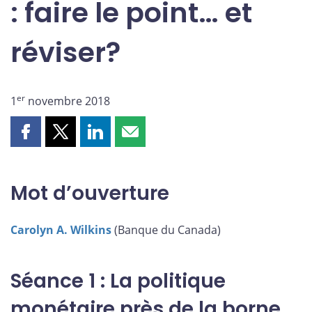
: faire le point… et
réviser?
er
1
novembre 2018
Partager
Partager
Partager
Partager
cette
cette
cette
cette
page
page
page
page
sur
sur
sur
par
Mot d’ouverture
Facebook
X
LinkedIn
courriel
Carolyn A. Wilkins
(Banque du Canada)
Séance 1 : La politique
monétaire près de la borne