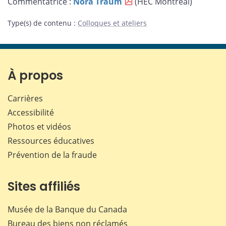
Commentatrice :
Nora Traum
(HEC Montréal)
Type(s) de contenu
:
Colloques et ateliers
À propos
Carrières
Accessibilité
Photos et vidéos
Ressources éducatives
Prévention de la fraude
Sites affiliés
Musée de la Banque du Canada
Bureau des biens non réclamés