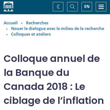
Accueil
Basculer
Togg
EN
Changez
la
navi
recherche
de
thème
Accueil
Recherches
Nouer le dialogue avec le milieu de la recherche
Colloques et ateliers
Colloque annuel de
la Banque du
Canada 2018 : Le
ciblage de l’inflation