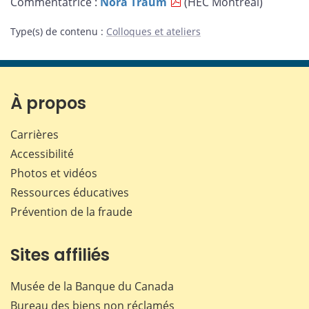
Commentatrice :
Nora Traum
(HEC Montréal)
Type(s) de contenu
:
Colloques et ateliers
À propos
Carrières
Accessibilité
Photos et vidéos
Ressources éducatives
Prévention de la fraude
Sites affiliés
Musée de la Banque du Canada
Bureau des biens non réclamés