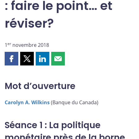
: faire le point… et
réviser?
er
1
novembre 2018
Partager
Partager
Partager
Partager
cette
cette
cette
cette
page
page
page
page
sur
sur
sur
par
Mot d’ouverture
Facebook
X
LinkedIn
courriel
Carolyn A. Wilkins
(Banque du Canada)
Séance 1 : La politique
monétaire près de la borne