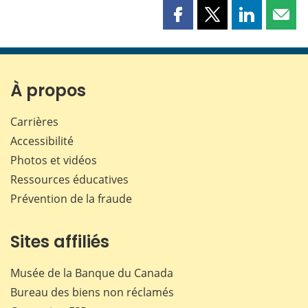
Partager
Partager
Partager
Part
cette
cette
cette
cette
page
page
page
page
sur
sur
sur
par
Facebook
X
LinkedIn
courr
À propos
Carrières
Accessibilité
Photos et vidéos
Ressources éducatives
Prévention de la fraude
Sites affiliés
Musée de la Banque du Canada
Bureau des biens non réclamés