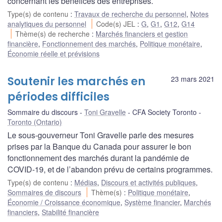
concernant les bénéfices des entreprises.
Type(s) de contenu
:
Travaux de recherche du personnel
,
Notes
analytiques du personnel
Code(s) JEL
:
G
,
G1
,
G12
,
G14
Thème(s) de recherche
:
Marchés financiers et gestion
financière
,
Fonctionnement des marchés
,
Politique monétaire
,
Économie réelle et prévisions
Soutenir les marchés en
23 mars 2021
périodes difficiles
Sommaire du discours
Toni Gravelle
CFA Society Toronto
Toronto (Ontario)
Le sous-gouverneur Toni Gravelle parle des mesures
prises par la Banque du Canada pour assurer le bon
fonctionnement des marchés durant la pandémie de
COVID-19, et de l’abandon prévu de certains programmes.
Type(s) de contenu
:
Médias
,
Discours et activités publiques
,
Sommaires de discours
Thème(s)
:
Politique monétaire
,
Économie / Croissance économique
,
Système financier
,
Marchés
financiers
,
Stabilité financière