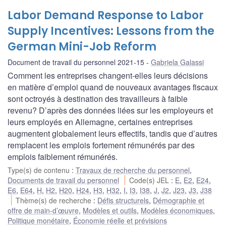
Labor Demand Response to Labor
Supply Incentives: Lessons from the
German Mini-Job Reform
Document de travail du personnel 2021-15
Gabriela Galassi
Comment les entreprises changent-elles leurs décisions
en matière d’emploi quand de nouveaux avantages fiscaux
sont octroyés à destination des travailleurs à faible
revenu? D’après des données liées sur les employeurs et
leurs employés en Allemagne, certaines entreprises
augmentent globalement leurs effectifs, tandis que d’autres
remplacent les emplois fortement rémunérés par des
emplois faiblement rémunérés.
Type(s) de contenu
:
Travaux de recherche du personnel
,
Documents de travail du personnel
Code(s) JEL
:
E
,
E2
,
E24
,
E6
,
E64
,
H
,
H2
,
H20
,
H24
,
H3
,
H32
,
I
,
I3
,
I38
,
J
,
J2
,
J23
,
J3
,
J38
Thème(s) de recherche
:
Défis structurels
,
Démographie et
offre de main-d’œuvre
,
Modèles et outils
,
Modèles économiques
,
Politique monétaire
,
Économie réelle et prévisions