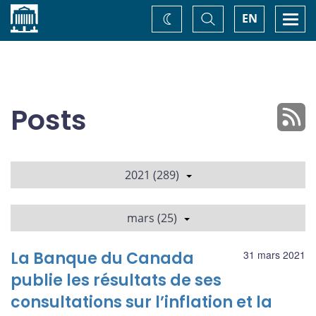
Accueil
Basculer
Togg
EN
Changez
la
navi
recherche
de
thème
Posts
2021 (289)
mars (25)
La Banque du Canada
31 mars 2021
publie les résultats de ses
consultations sur l’inflation et la