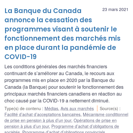
La Banque du Canada
23 mars 2021
annonce la cessation des
programmes visant à soutenir le
fonctionnement des marchés mis
en place durant la pandémie de
COVID-19
Les conditions générales des marchés financiers
continuant de s’améliorer au Canada, le recours aux
programmes mis en place en 2020 par la Banque du
Canada (la Banque) pour soutenir le fonctionnement des
principaux marchés financiers canadiens en réaction au
choc causé par la COVID-19 a nettement diminué.
Type(s) de contenu
:
Médias
,
Avis aux marchés
Source(s)
:
Facilité d’achat d’acceptations bancaires
,
Mécanisme conditionnel
de prise en pension à plus d’un jour
,
Opérations de prise en
pension à plus d’un jour
,
Programme d’achat d’obligations de
sociétés
,
Programme d’achat d’obligations provincials
,