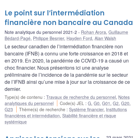
Le point sur l’intermédiation
financière non bancaire au Canada
Note analytique du personnel 2021-2
Rohan Arora
,
Guillaume
Bédard-Pagé
,
Philippe Besnier
,
Hayden Ford
,
Alan Walsh
Le secteur canadien de l’intermédiation financière non
bancaire (IFNB) a connu une forte croissance en 2018 et
en 2019. En 2020, la pandémie de COVID‑19 a causé un
choc financier. Nous présentons ici une analyse
préliminaire de l’incidence de la pandémie sur le secteur
de l’IFNB ainsi qu’une mise à jour sur la croissance de ce
dernier.
Type(s) de contenu
:
Travaux de recherche du personnel
,
Notes
analytiques du personnel
Code(s) JEL
:
G
,
G0
,
G01
,
G2
,
G20
,
G23
Thème(s) de recherche
:
Système financier
,
Institutions
financières et intermédiation
,
Stabilité financière et risque
systémique
23 mars 2021