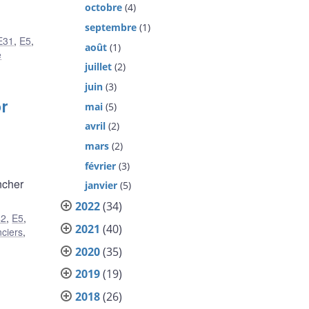
octobre
(4)
septembre
(1)
E31
,
E5
,
août
(1)
e
juillet
(2)
juin
(3)
or
mai
(5)
avril
(2)
mars
(2)
février
(3)
ncher
janvier
(5)
2022
(34)
42
,
E5
,
2021
(40)
nciers
,
2020
(35)
2019
(19)
2018
(26)