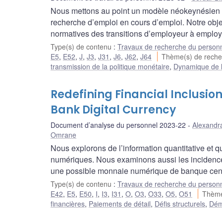
Nous mettons au point un modèle néokeynésien à 
recherche d’emploi en cours d’emploi. Notre object
normatives des transitions d’employeur à employeu
Type(s) de contenu
:
Travaux de recherche du person
E5
,
E52
,
J
,
J3
,
J31
,
J6
,
J62
,
J64
Thème(s) de rech
transmission de la politique monétaire
,
Dynamique de l’i
Redefining Financial Inclusion 
Bank Digital Currency
Document d’analyse du personnel 2023-22
Alexandra
Omrane
Nous explorons de l’information quantitative et qu
numériques. Nous examinons aussi les incidences
une possible monnaie numérique de banque cent
Type(s) de contenu
:
Travaux de recherche du person
E42
,
E5
,
E50
,
I
,
I3
,
I31
,
O
,
O3
,
O33
,
O5
,
O51
Thème
financières
,
Paiements de détail
,
Défis structurels
,
Dém