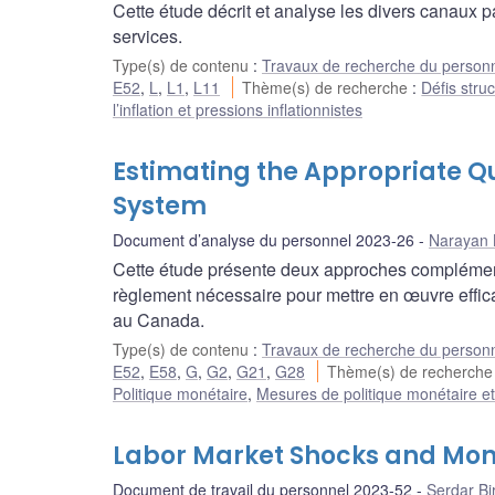
Cette étude décrit et analyse les divers canaux pa
services.
Type(s) de contenu
:
Travaux de recherche du person
E52
,
L
,
L1
,
L11
Thème(s) de recherche
:
Défis struc
l’inflation et pressions inflationnistes
Estimating the Appropriate Qu
System
Document d’analyse du personnel 2023-26
Narayan 
Cette étude présente deux approches complémenta
règlement nécessaire pour mettre en œuvre effic
au Canada.
Type(s) de contenu
:
Travaux de recherche du person
E52
,
E58
,
G
,
G2
,
G21
,
G28
Thème(s) de recherch
Politique monétaire
,
Mesures de politique monétaire e
Labor Market Shocks and Mon
Document de travail du personnel 2023-52
Serdar Bir