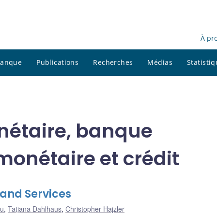
À pr
 banque
Publications
Recherches
Médias
Statisti
onétaire, banque
monétaire et crédit
s and Services
hu
,
Tatjana Dahlhaus
,
Christopher Hajzler