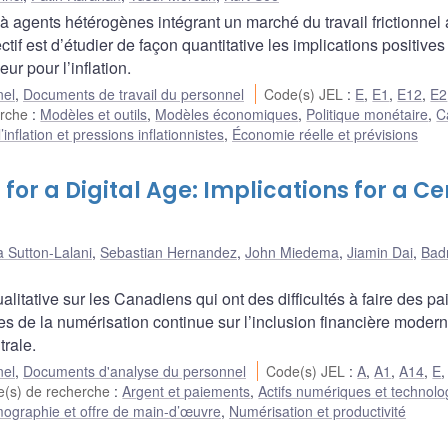
agents hétérogènes intégrant un marché du travail frictionnel
if est d’étudier de façon quantitative les implications positives
r pour l’inflation.
nel
,
Documents de travail du personnel
Code(s) JEL
:
E
,
E1
,
E12
,
E2
erche
:
Modèles et outils
,
Modèles économiques
,
Politique monétaire
,
C
nflation et pressions inflationnistes
,
Économie réelle et prévisions
for a Digital Age: Implications for a Ce
 Sutton-Lalani
,
Sebastian Hernandez
,
John Miedema
,
Jiamin Dai
,
Bad
alitative sur les Canadiens qui ont des difficultés à faire des p
 de la numérisation continue sur l’inclusion financière modern
rale.
nel
,
Documents d'analyse du personnel
Code(s) JEL
:
A
,
A1
,
A14
,
E
(s) de recherche
:
Argent et paiements
,
Actifs numériques et technolo
ographie et offre de main-d’œuvre
,
Numérisation et productivité