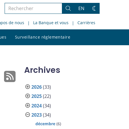
Rechercher
EN
Rechercher
Changez
dans
de
opos de nous
La Banque et vous
Carrières
le
thème
site
Rechercher
ques
Surveillance réglementaire
dans
le
site
Archives
2026
(33)
2025
(22)
2024
(34)
2023
(34)
décembre
(6)