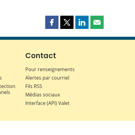
Partager
Partager
Partager
Partager
cette
cette
cette
cette
page
page
page
page
sur
sur
sur
par
Facebook
X
LinkedIn
courriel
Contact
Pour renseignements
s
Alertes par courriel
tection
Fils RSS
nnels
Médias sociaux
Interface (API) Valet