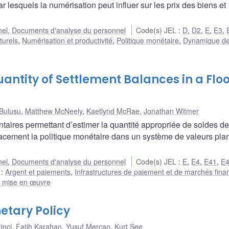
r lesquels la numérisation peut influer sur les prix des biens et
nel
,
Documents d'analyse du personnel
Code(s) JEL
:
D
,
D2
,
E
,
E3
,
turels
,
Numérisation et productivité
,
Politique monétaire
,
Dynamique d
antity of Settlement Balances in a Flo
Bulusu
,
Matthew McNeely
,
Kaetlynd McRae
,
Jonathan Witmer
ires permettant d’estimer la quantité appropriée de soldes de
acement la politique monétaire dans un système de valeurs pla
nel
,
Documents d'analyse du personnel
Code(s) JEL
:
E
,
E4
,
E41
,
E
e
:
Argent et paiements
,
Infrastructures de paiement et de marchés fina
t mise en œuvre
etary Policy
inci
,
Fatih Karahan
,
Yusuf Mercan
,
Kurt See