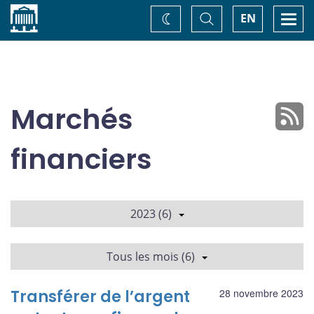
Accueil
Basculer
Togg
EN
Changez
la
navi
recherche
de
thème
Marchés
financiers
2023 (6)
Tous les mois (6)
Transférer de l’argent
28 novembre 2023