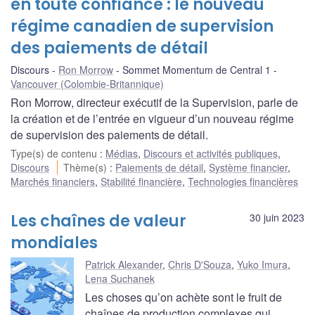
en toute confiance : le nouveau
régime canadien de supervision
des paiements de détail
Discours
Ron Morrow
Sommet Momentum de Central 1
Vancouver (Colombie-Britannique)
Ron Morrow, directeur exécutif de la Supervision, parle de
la création et de l’entrée en vigueur d’un nouveau régime
de supervision des paiements de détail.
Type(s) de contenu
:
Médias
,
Discours et activités publiques
,
Discours
Thème(s)
:
Paiements de détail
,
Système financier
,
Marchés financiers
,
Stabilité financière
,
Technologies financières
Les chaînes de valeur
30 juin 2023
mondiales
Patrick Alexander
,
Chris D'Souza
,
Yuko Imura
,
Lena Suchanek
Les choses qu’on achète sont le fruit de
chaînes de production complexes qui