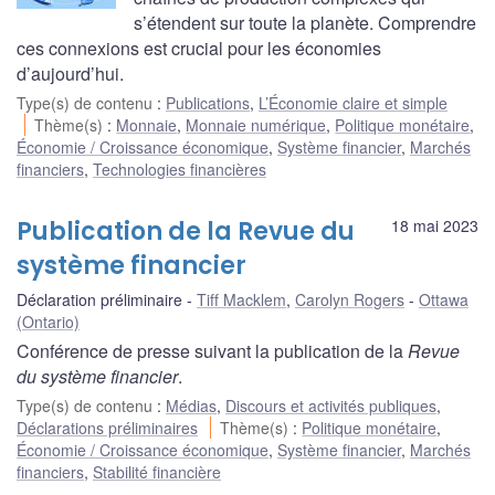
s’étendent sur toute la planète. Comprendre
ces connexions est crucial pour les économies
d’aujourd’hui.
Type(s) de contenu
:
Publications
,
L’Économie claire et simple
Thème(s)
:
Monnaie
,
Monnaie numérique
,
Politique monétaire
,
Économie / Croissance économique
,
Système financier
,
Marchés
financiers
,
Technologies financières
Publication de la Revue du
18 mai 2023
système financier
Déclaration préliminaire
Tiff Macklem
,
Carolyn Rogers
Ottawa
(Ontario)
Conférence de presse suivant la publication de la
Revue
du système financier
.
Type(s) de contenu
:
Médias
,
Discours et activités publiques
,
Déclarations préliminaires
Thème(s)
:
Politique monétaire
,
Économie / Croissance économique
,
Système financier
,
Marchés
financiers
,
Stabilité financière