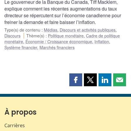
Le gouverneur de la Banque du Canada, Tiff Macklem,
explique comment les récentes augmentations du taux
directeur se répercutent sur l’économie canadienne pour
freiner la demande et faire baisser l’inflation.
Type(s) de contenu
:
Médias
,
Discours et activités publiques
,
Discours
Thème(s)
:
Politique monétaire
,
Cadre de politique
monétaire
,
Économie / Croissance économique
,
Inflation
,
Système financier
,
Marchés financiers
Partager
Partager
Partager
Part
cette
cette
cette
cette
page
page
page
page
sur
sur
sur
par
Facebook
X
LinkedIn
courr
À propos
Carrières