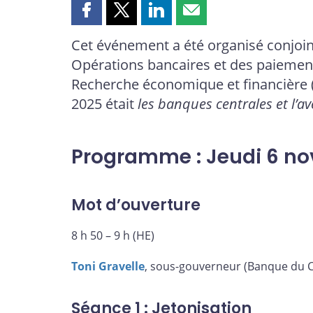
Partager
Partager
Partager
Partager
cette
cette
cette
cette
Cet événement a été organisé conjoi
page
page
page
page
Opérations bancaires et des paiement
sur
sur
sur
par
Facebook
X
LinkedIn
courriel
Recherche économique et financière 
2025 était
les banques centrales et l’a
Programme : Jeudi 6 n
Mot d’ouverture
8 h 50 – 9 h (HE)
Toni Gravelle
, sous-gouverneur (Banque du 
Séance 1 : Jetonisation