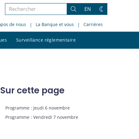
Rechercher
EN
Rechercher
Changez
dans
de
opos de nous
La Banque et vous
Carrières
le
thème
site
Rechercher
ques
Surveillance réglementaire
dans
le
site
Sur cette page
Programme : Jeudi 6 novembre
Programme : Vendredi 7 novembre