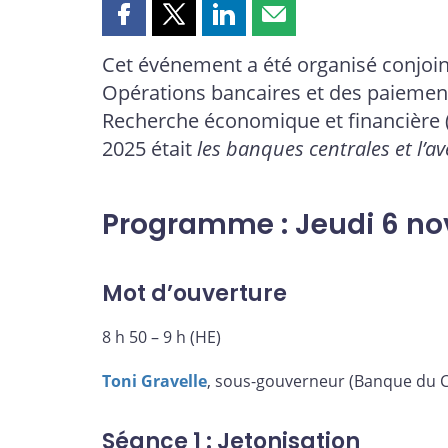
Partager
Partager
Partager
Partager
cette
cette
cette
cette
Cet événement a été organisé conjoi
page
page
page
page
Opérations bancaires et des paiement
sur
sur
sur
par
Facebook
X
LinkedIn
courriel
Recherche économique et financière 
2025 était
les banques centrales et l’a
Programme : Jeudi 6 n
Mot d’ouverture
8 h 50 – 9 h (HE)
Toni Gravelle
, sous-gouverneur (Banque du 
Séance 1 : Jetonisation