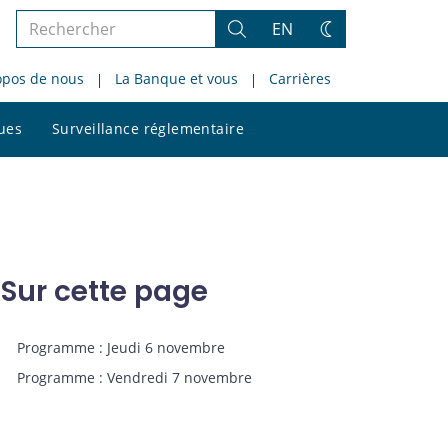
Rechercher
EN
Rechercher
Changez
dans
de
opos de nous
La Banque et vous
Carrières
le
thème
site
Rechercher
ques
Surveillance réglementaire
dans
le
site
Sur cette page
Programme : Jeudi 6 novembre
Programme : Vendredi 7 novembre