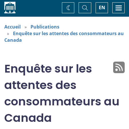
Accueil
Basculer
Togg
EN
Changez
la
navi
recherche
de
thème
Accueil
Publications
Enquête sur les attentes des consommateurs au
Canada
Enquête sur les
attentes des
consommateurs au
Canada