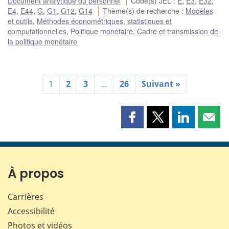
Document analytique du personnel
Code(s) JEL
:
E
,
E3
,
E32
,
E4
,
E44
,
G
,
G1
,
G12
,
G14
Thème(s) de recherche
:
Modèles
et outils
,
Méthodes économétriques, statistiques et
computationnelles
,
Politique monétaire
,
Cadre et transmission de
la politique monétaire
1
2
3
…
26
Suivant »
Partager
Partager
Partager
Part
cette
cette
cette
cette
page
page
page
page
sur
sur
sur
par
Facebook
X
LinkedIn
courr
À propos
Carrières
Accessibilité
Photos et vidéos