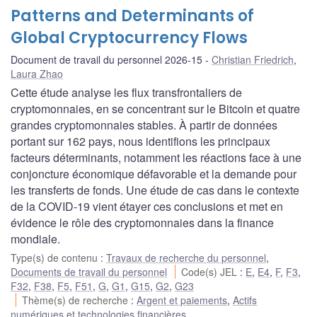
Patterns and Determinants of
Global Cryptocurrency Flows
Document de travail du personnel 2026-15
Christian Friedrich
,
Laura Zhao
Cette étude analyse les flux transfrontaliers de
cryptomonnaies, en se concentrant sur le Bitcoin et quatre
grandes cryptomonnaies stables. À partir de données
portant sur 162 pays, nous identifions les principaux
facteurs déterminants, notamment les réactions face à une
conjoncture économique défavorable et la demande pour
les transferts de fonds. Une étude de cas dans le contexte
de la COVID‑19 vient étayer ces conclusions et met en
évidence le rôle des cryptomonnaies dans la finance
mondiale.
Type(s) de contenu
:
Travaux de recherche du personnel
,
Documents de travail du personnel
Code(s) JEL
:
E
,
E4
,
F
,
F3
,
F32
,
F38
,
F5
,
F51
,
G
,
G1
,
G15
,
G2
,
G23
Thème(s) de recherche
:
Argent et paiements
,
Actifs
numériques et technologies financières