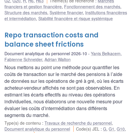
G2
,
G20
,
H
,
H6
,
H63
Thème(s) de recherche
:
Marchés
financiers et gestion financière
,
Fonctionnement des marchés
,
Structure des marchés
,
Système financier
,
Institutions financières
et intermédiation
,
Stabilité financière et risque systémique
Repo transaction costs and
balance sheet frictions
Document analytique du personnel 2026-10
Yanis Belkacem
,
Fabienne Schneider
,
Adrian Walton
Nous mettons au point une méthode pour quantifier les
coûts de transaction sur le marché des pensions à l’aide
de données sur les opérations de gré à gré, où les écarts
acheteur-vendeur affichés ne sont pas observables. En
estimant les écarts effectifs au niveau des opérations
individuelles, nous élaborons une nouvelle mesure pour
évaluer les coûts d’intermédiation dans différents
segments du marché.
Type(s) de contenu
:
Travaux de recherche du personnel
,
Document analytique du personnel
Code(s) JEL
:
G
,
G1
,
G10
,