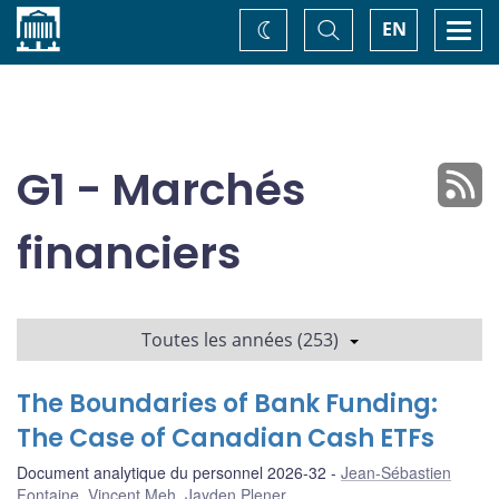
Accueil
Basculer
Togg
EN
Changez
la
navi
recherche
de
thème
G1 - Marchés
financiers
Toutes les années (253)
The Boundaries of Bank Funding:
The Case of Canadian Cash ETFs
Document analytique du personnel 2026-32
Jean-Sébastien
Fontaine
,
Vincent Meh
,
Jayden Plener