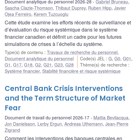
Document analytique du personnel 2026-28
Gabriel Bruneau
,
Sascha Clazie-Thomson
,
Thibaut Duprey
,
Ruben Hipp
,
Javier
Ojea Ferreiro
,
Kerem Tuzcuoglu
Cette étude examine les efforts récents de surveillance et
d’évaluation du risque systémique dans le système
financier canadien et définit un cadre pour les futures
simulations de crises à l’échelle du système.
Type(s) de contenu
:
Travaux de recherche du personnel
,
Document analytique du personnel
Code(s) JEL
:
G
,
G0
,
G01
,
G1
,
G17
,
G18
,
G2
,
G21
,
G23
,
G28
Thème(s) de recherche
:
Système financier
,
Stabilité financière et risque systémique
Central Bank Crisis Interventions
and the Term Structure of Market
Fear
Document de travail du personnel 2026-17
Mattia Bevilacqua
,
Jon Danielsson
,
Lerby Ergun
,
Andreas Uthemann
,
Jean-Pierre
Zigrand
Comment les interventions des banques centrales en