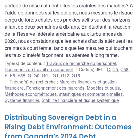
période de crise calment-elles les craintes des marchés? À
l’aide de données sur les options, nous mesurons le risque
perçu de fortes chutes des prix des actifs sur des horizons
allant de deux semaines à dix ans. En étudiant la réaction
de la Réserve fédérale américaine aux turbulences de
2020, nous constatons que les achats d’actifs atténuent les
craintes à court terme, tandis que les mesures qui touchent
les taux d’intérêt façonnent les attentes à long terme.
Type(s) de contenu
:
Travaux de recherche du personnel
,
Documents de travail du personnel
Code(s) JEL
:
C
,
C5
,
C58
,
E
,
E5
,
E58
,
G
,
G0
,
G01
,
G1
,
G12
,
G15
Thème(s) de recherche
:
Marchés financiers et gestion
financière
,
Fonctionnement des marchés
,
Modèles et outils
,
Méthodes économétriques, statistiques et computationnelles
,
Système financier
,
Stabilité financière et risque systémique
Distributing Sovereign Debt in a
Rising Debt Environment: Outcomes
from Canada’s 2024 Debt