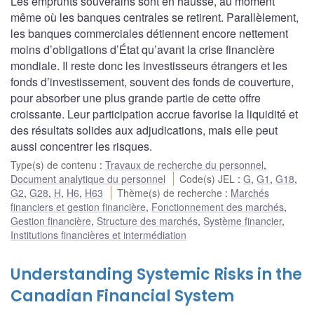
Les emprunts souverains sont en hausse, au moment
même où les banques centrales se retirent. Parallèlement,
les banques commerciales détiennent encore nettement
moins d’obligations d’État qu’avant la crise financière
mondiale. Il reste donc les investisseurs étrangers et les
fonds d’investissement, souvent des fonds de couverture,
pour absorber une plus grande partie de cette offre
croissante. Leur participation accrue favorise la liquidité et
des résultats solides aux adjudications, mais elle peut
aussi concentrer les risques.
Type(s) de contenu
:
Travaux de recherche du personnel
,
Document analytique du personnel
Code(s) JEL
:
G
,
G1
,
G18
,
G2
,
G28
,
H
,
H6
,
H63
Thème(s) de recherche
:
Marchés
financiers et gestion financière
,
Fonctionnement des marchés
,
Gestion financière
,
Structure des marchés
,
Système financier
,
Institutions financières et intermédiation
Understanding Systemic Risks in the
Canadian Financial System