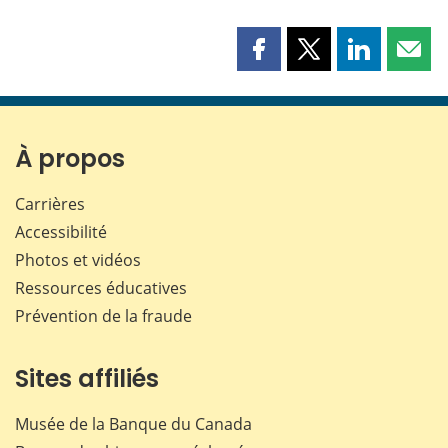
Partager
Partager
Partager
Part
cette
cette
cette
cette
page
page
page
page
sur
sur
sur
par
Facebook
X
LinkedIn
courr
À propos
Carrières
Accessibilité
Photos et vidéos
Ressources éducatives
Prévention de la fraude
Sites affiliés
Musée de la Banque du Canada