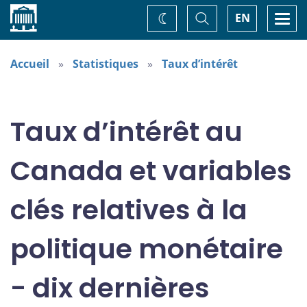
Accueil
Basculer
Togg
EN
Changez
la
navi
recherche
de
thème
Accueil
Statistiques
Taux d’intérêt
Taux d’intérêt au
Canada et variables
clés relatives à la
politique monétaire
- dix dernières