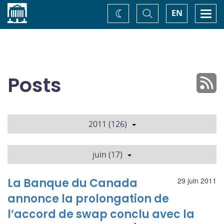
Accueil
Basculer
Togg
EN
Changez
la
navi
recherche
de
thème
Posts
2011 (126)
juin (17)
La Banque du Canada
29 juin 2011
annonce la prolongation de
l’accord de swap conclu avec la