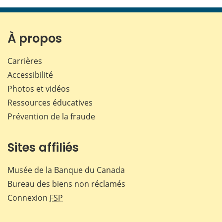
page
page
page
page
sur
sur
sur
par
Facebook
X
LinkedIn
courr
À propos
Carrières
Accessibilité
Photos et vidéos
Ressources éducatives
Prévention de la fraude
Sites affiliés
Musée de la Banque du Canada
Bureau des biens non réclamés
Connexion
FSP