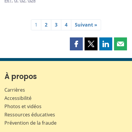
E61
,
G
,
G2
,
G28
1
2
3
4
Suivant »
Partager
Partager
Partager
Part
cette
cette
cette
cette
page
page
page
page
sur
sur
sur
par
Facebook
X
LinkedIn
courr
À propos
Carrières
Accessibilité
Photos et vidéos
Ressources éducatives
Prévention de la fraude