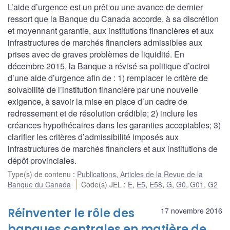
L’aide d’urgence est un prêt ou une avance de dernier
ressort que la Banque du Canada accorde, à sa discrétion
et moyennant garantie, aux institutions financières et aux
infrastructures de marchés financiers admissibles aux
prises avec de graves problèmes de liquidité. En
décembre 2015, la Banque a révisé sa politique d’octroi
d’une aide d’urgence afin de : 1) remplacer le critère de
solvabilité de l’institution financière par une nouvelle
exigence, à savoir la mise en place d’un cadre de
redressement et de résolution crédible; 2) inclure les
créances hypothécaires dans les garanties acceptables; 3)
clarifier les critères d’admissibilité imposés aux
infrastructures de marchés financiers et aux institutions de
dépôt provinciales.
Type(s) de contenu
:
Publications
,
Articles de la Revue de la
Banque du Canada
Code(s) JEL
:
E
,
E5
,
E58
,
G
,
G0
,
G01
,
G2
Réinventer le rôle des
17 novembre 2016
banques centrales en matière de