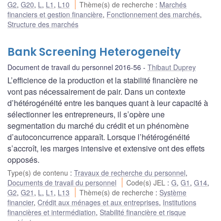
G2
,
G20
,
L
,
L1
,
L10
Thème(s) de recherche
:
Marchés
financiers et gestion financière
,
Fonctionnement des marchés
,
Structure des marchés
Bank Screening Heterogeneity
Document de travail du personnel 2016-56
Thibaut Duprey
L’efficience de la production et la stabilité financière ne
vont pas nécessairement de pair. Dans un contexte
d’hétérogénéité entre les banques quant à leur capacité à
sélectionner les entrepreneurs, il s’opère une
segmentation du marché du crédit et un phénomène
d’autoconcurrence apparaît. Lorsque l’hétérogénéité
s’accroît, les marges intensive et extensive ont des effets
opposés.
Type(s) de contenu
:
Travaux de recherche du personnel
,
Documents de travail du personnel
Code(s) JEL
:
G
,
G1
,
G14
,
G2
,
G21
,
L
,
L1
,
L13
Thème(s) de recherche
:
Système
financier
,
Crédit aux ménages et aux entreprises
,
Institutions
financières et intermédiation
,
Stabilité financière et risque