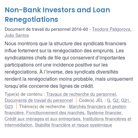
Non-Bank Investors and Loan
Renegotiations
Document de travail du personnel 2016-60
Teodora Paligorova
,
João Santos
Nous montrons que la structure des syndicats financiers
influe fortement sur la renégociation des emprunts. Les
syndicataires chefs de file qui conservent d’importantes
participations ont une incidence positive sur les
renégociations. À l’inverse, des syndicats diversifiés
rendent la renégociation moins probable, mais uniquement
lorsqu’elle concerne des lignes de crédit.
Type(s) de contenu
:
Travaux de recherche du personnel
,
Documents de travail du personnel
Code(s) JEL
:
G
,
G2
,
G21
,
G23
Thème(s) de recherche
:
Marchés financiers et gestion
financière
,
Fonctionnement des marchés
,
Système financier
,
Crédit aux ménages et aux entreprises
,
Institutions financières et
intermédiation
,
Stabilité financière et risque systémique