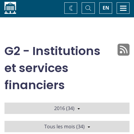
Accueil
Basculer
Togg
EN
Changez
la
navi
recherche
de
thème
G2 - Institutions
et services
financiers
2016 (34)
Tous les mois (34)